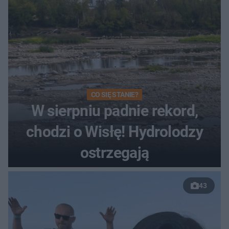
CO SIĘ STANIE?
W sierpniu padnie rekord,
chodzi o Wisłę! Hydrolodzy
ostrzegają
43