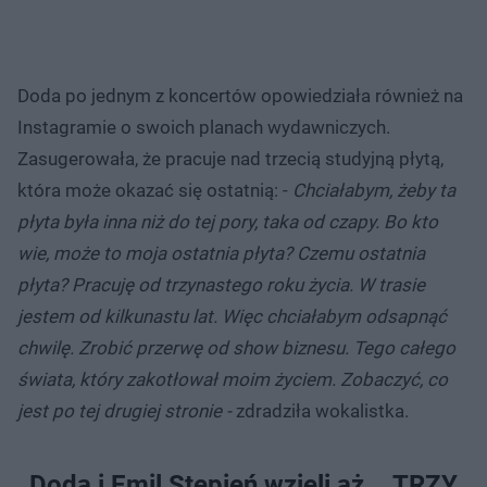
Doda po jednym z koncertów opowiedziała również na
Instagramie o swoich planach wydawniczych.
Zasugerowała, że pracuje nad trzecią studyjną płytą,
która może okazać się ostatnią: -
Chciałabym, żeby ta
płyta była inna niż do tej pory, taka od czapy. Bo kto
wie, może to moja ostatnia płyta? Czemu ostatnia
płyta? Pracuję od trzynastego roku życia. W trasie
jestem od kilkunastu lat. Więc chciałabym odsapnąć
chwilę. Zrobić przerwę od show biznesu. Tego całego
świata, który zakotłował moim życiem. Zobaczyć, co
jest po tej drugiej stronie -
zdradziła wokalistka.
Doda i Emil Stępień wzięli aż... TRZY