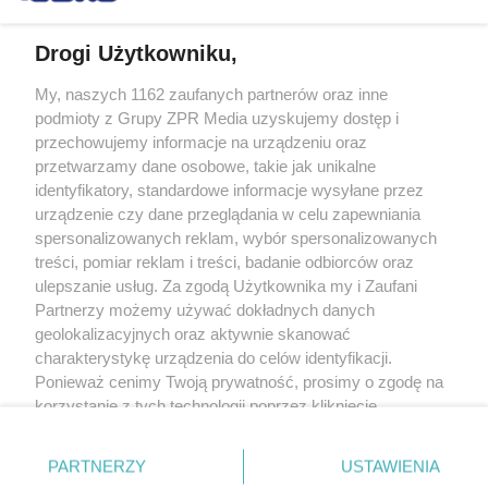
Drogi Użytkowniku,
My, naszych 1162 zaufanych partnerów oraz inne
Żaden utwór zamieszczony w serwisie nie może być powielany i
podmioty z Grupy ZPR Media uzyskujemy dostęp i
rozpowszechniany lub dalej rozpowszechniany w jakikolwiek sposób (w
tym także elektroniczny lub mechaniczny) na jakimkolwiek polu
przechowujemy informacje na urządzeniu oraz
eksploatacji w jakiejkolwiek formie, włącznie z umieszczaniem w Internecie
przetwarzamy dane osobowe, takie jak unikalne
bez pisemnej zgody właściciela praw. Jakiekolwiek użycie lub
wykorzystanie utworów w całości lub w części z naruszeniem prawa, tzn.
identyfikatory, standardowe informacje wysyłane przez
bez właściwej zgody, jest zabronione pod groźbą kary i może być ścigane
urządzenie czy dane przeglądania w celu zapewniania
prawnie.
spersonalizowanych reklam, wybór spersonalizowanych
treści, pomiar reklam i treści, badanie odbiorców oraz
ulepszanie usług. Za zgodą Użytkownika my i Zaufani
Partnerzy możemy używać dokładnych danych
geolokalizacyjnych oraz aktywnie skanować
charakterystykę urządzenia do celów identyfikacji.
O nas
Ponieważ cenimy Twoją prywatność, prosimy o zgodę na
korzystanie z tych technologii poprzez kliknięcie
Informacje prawne
„Akceptuję”. Zgoda jest dobrowolna i zawsze możesz ją
zmienić/wycofać klikając przycisk ustawień prywatności
Nasze serwisy
PARTNERZY
USTAWIENIA
znajdujący się w lewym dolnym rogu strony
. Niektóre