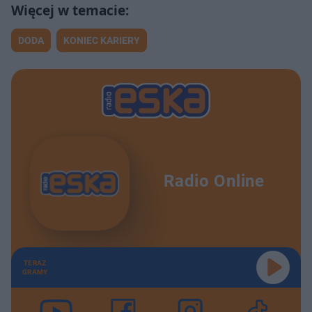
DODA
KONIEC KARIERY
Radio Online
TERAZ
GRAMY