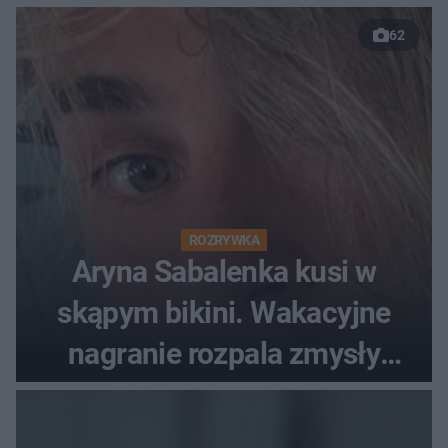
62
ROZRYWKA
Aryna Sabalenka kusi w
skąpym bikini. Wakacyjne
nagranie rozpala zmysły
fanów