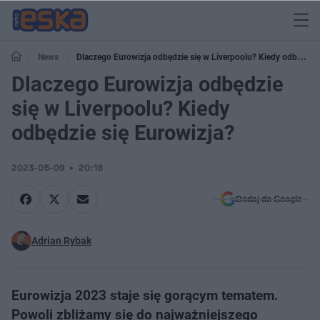
News
Dlaczego Eurowizja odbędzie się w Liverpoolu? Kiedy odbędzie
się Eurowizja?
Dlaczego Eurowizja odbędzie
się w Liverpoolu? Kiedy
odbędzie się Eurowizja?
2023-05-09
20:18
Dodaj do Google
Adrian Rybak
Eurowizja 2023 staje się gorącym tematem.
Powoli zbliżamy się do najważniejszego