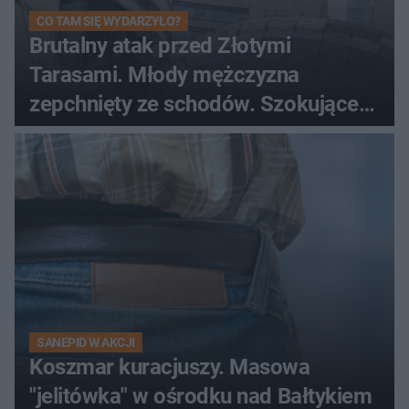
CO TAM SIĘ WYDARZYŁO?
Brutalny atak przed Złotymi
Tarasami. Młody mężczyzna
zepchnięty ze schodów. Szokujące
nagranie krąży po sieci
SANEPID W AKCJI
Koszmar kuracjuszy. Masowa
"jelitówka" w ośrodku nad Bałtykiem