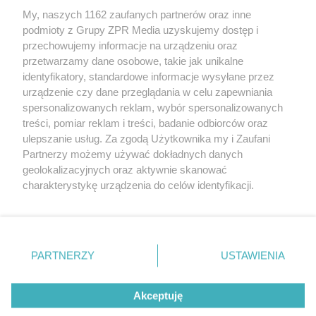
My, naszych 1162 zaufanych partnerów oraz inne
Żaden utwór zamieszczony w serwisie nie może być powielany i
podmioty z Grupy ZPR Media uzyskujemy dostęp i
rozpowszechniany lub dalej rozpowszechniany w jakikolwiek sposób (w
tym także elektroniczny lub mechaniczny) na jakimkolwiek polu
przechowujemy informacje na urządzeniu oraz
eksploatacji w jakiejkolwiek formie, włącznie z umieszczaniem w
przetwarzamy dane osobowe, takie jak unikalne
Internecie bez pisemnej zgody właściciela praw. Jakiekolwiek użycie lub
identyfikatory, standardowe informacje wysyłane przez
wykorzystanie utworów w całości lub w części z naruszeniem prawa,
tzn. bez właściwej zgody, jest zabronione pod groźbą kary i może być
urządzenie czy dane przeglądania w celu zapewniania
ścigane prawnie.
spersonalizowanych reklam, wybór spersonalizowanych
treści, pomiar reklam i treści, badanie odbiorców oraz
ulepszanie usług. Za zgodą Użytkownika my i Zaufani
Partnerzy możemy używać dokładnych danych
geolokalizacyjnych oraz aktywnie skanować
charakterystykę urządzenia do celów identyfikacji.
Ponieważ cenimy Twoją prywatność, prosimy o zgodę na
O nas
korzystanie z tych technologii poprzez kliknięcie
Informacje prawne
„Akceptuję”. Zgoda jest dobrowolna i zawsze możesz ją
zmienić/wycofać klikając przycisk ustawień prywatności
PARTNERZY
USTAWIENIA
Nasze serwisy
znajdujący się w lewym dolnym rogu strony
. Niektóre
rodzaje przetwarzania danych nie wymagają zgody
© 2026 Grupa ZPR Media
Akceptuję
użytkownika, ale masz prawo sprzeciwić się takiemu
przetwarzaniu. Preferencje będą miały zastosowanie tylko