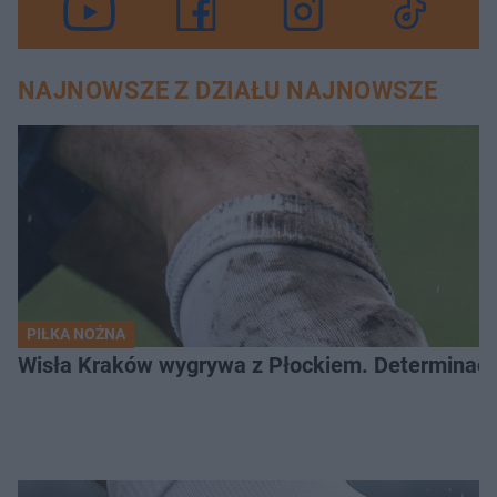
NAJNOWSZE Z DZIAŁU NAJNOWSZE
PIŁKA NOŻNA
Wisła Kraków wygrywa z Płockiem. Determinacj