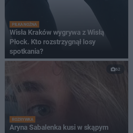
PIŁKA NOŻNA
Wisła Kraków wygrywa z Wisłą
Płock. Kto rozstrzygnął losy
spotkania?
62
ROZRYWKA
Aryna Sabalenka kusi w skąpym