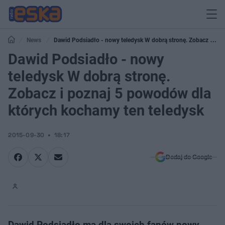
News
Dawid Podsiadło - nowy teledysk W dobrą stronę. Zobacz i
poznaj 5 powodów dla których kochamy ten teledysk
Dawid Podsiadło - nowy
teledysk W dobrą stronę.
Zobacz i poznaj 5 powodów dla
których kochamy ten teledysk
2015-09-30
18:17
Dodaj do Google
Dawid Podsiadło ma dla swoich fanów nowy