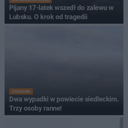
Pijany 17-latek wszedł do zalewu w
Lubsku. O krok od tragedii
Z REGIONU
Dwa wypadki w powiecie siedleckim.
Trzy osoby ranne!