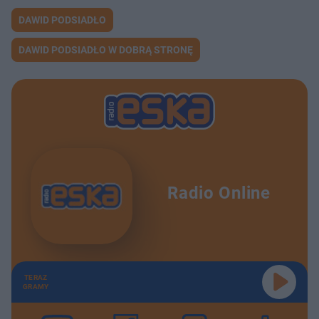
DAWID PODSIADŁO
DAWID PODSIADŁO W DOBRĄ STRONĘ
Radio Online
TERAZ
GRAMY