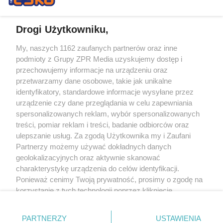
Drogi Użytkowniku,
My, naszych 1162 zaufanych partnerów oraz inne
Żaden utwór zamieszczony w serwisie nie może być powielany i
podmioty z Grupy ZPR Media uzyskujemy dostęp i
rozpowszechniany lub dalej rozpowszechniany w jakikolwiek sposób (w
tym także elektroniczny lub mechaniczny) na jakimkolwiek polu
przechowujemy informacje na urządzeniu oraz
eksploatacji w jakiejkolwiek formie, włącznie z umieszczaniem w Internecie
przetwarzamy dane osobowe, takie jak unikalne
bez pisemnej zgody właściciela praw. Jakiekolwiek użycie lub
wykorzystanie utworów w całości lub w części z naruszeniem prawa, tzn.
identyfikatory, standardowe informacje wysyłane przez
bez właściwej zgody, jest zabronione pod groźbą kary i może być ścigane
urządzenie czy dane przeglądania w celu zapewniania
prawnie.
spersonalizowanych reklam, wybór spersonalizowanych
treści, pomiar reklam i treści, badanie odbiorców oraz
ulepszanie usług. Za zgodą Użytkownika my i Zaufani
Partnerzy możemy używać dokładnych danych
geolokalizacyjnych oraz aktywnie skanować
charakterystykę urządzenia do celów identyfikacji.
O nas
Ponieważ cenimy Twoją prywatność, prosimy o zgodę na
korzystanie z tych technologii poprzez kliknięcie
Informacje prawne
„Akceptuję”. Zgoda jest dobrowolna i zawsze możesz ją
zmienić/wycofać klikając przycisk ustawień prywatności
Nasze serwisy
PARTNERZY
USTAWIENIA