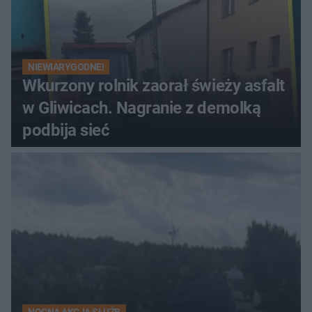
NIEWIARYGODNE!
Wkurzony rolnik zaorał świeży asfalt
w Gliwicach. Nagranie z demolką
podbija sieć
NOCNA AKCJA SŁUŻB