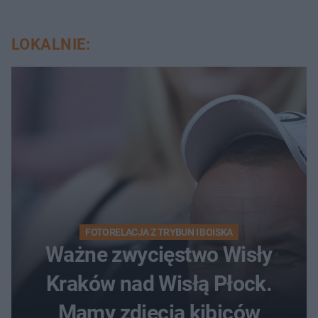
LOKALNIE:
FOTORELACJA Z TRYBUN I BOISKA
Ważne zwycięstwo Wisły
Kraków nad Wisłą Płock.
Mamy zdjęcia kibiców