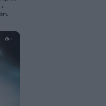
ku.
kiem.
13