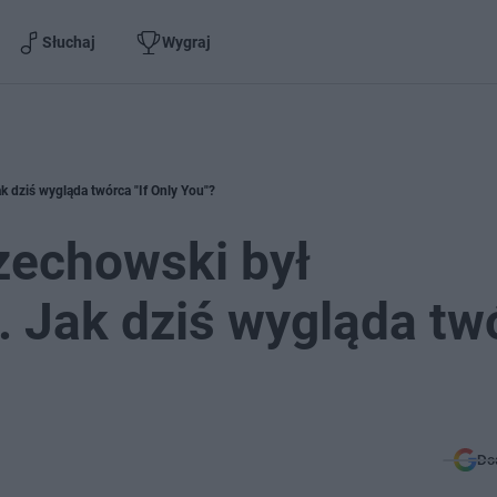
Słuchaj
Wygraj
 dziś wygląda twórca "If Only You"?
echowski był
 Jak dziś wygląda tw
Do