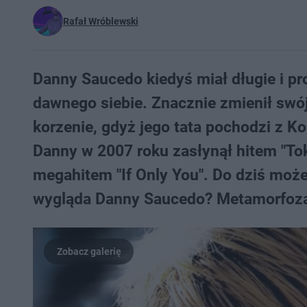
Rafał Wróblewski
Danny Saucedo kiedyś miał długie i pr
dawnego siebie. Znacznie zmienił swój 
korzenie, gdyż jego tata pochodzi z K
Danny w 2007 roku zasłynął hitem "Tok
megahitem "If Only You". Do dziś może
wygląda Danny Saucedo? Metamorfoza