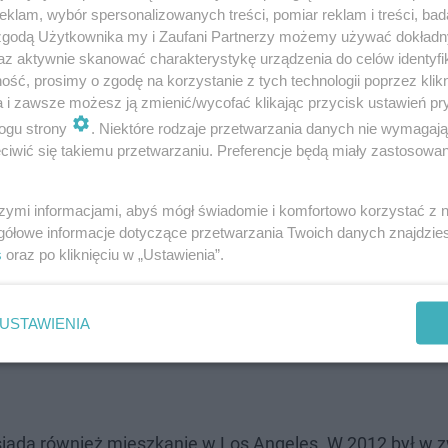
klam, wybór spersonalizowanych treści, pomiar reklam i treści, bad
nie do poznania i można się zdziwić!
 zgodą Użytkownika my i Zaufani Partnerzy możemy używać dokład
az aktywnie skanować charakterystykę urządzenia do celów identyfi
ść, prosimy o zgodę na korzystanie z tych technologii poprzez klikn
a i zawsze możesz ją zmienić/wycofać klikając przycisk ustawień pr
ogu strony
. Niektóre rodzaje przetwarzania danych nie wymagaj
iwić się takiemu przetwarzaniu. Preferencje będą miały zastosowanie
szymi informacjami, abyś mógł świadomie i komfortowo korzystać z
gółowe informacje dotyczące przetwarzania Twoich danych znajdzi
s
oraz po kliknięciu w „Ustawienia”.
USTAWIENIA
siada również mieszkanie w Los Angeles. W 2012 był w z