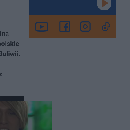
ina
polskie
oliwii.
z