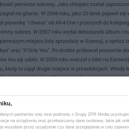
dnosić pierwsze sukcesy. Jako chłopiec został zaproszo
grał na gitarze. W 2006 roku, jako 20-latek pojawił się w
ł piosenkę "I Swear" od All-4-One i przeszedł do kolejne
ogromny sukces. W 2007 roku wydał debiutancki album i r
pierwszym miejscu listy sprzedaży w Szwecji, a oprócz t
kyo" oraz "If Only You". Po drodze próbował ponownie sk
w mu się udało. W 2009 roku walczył o bilet na Eurowizj
ku, kiedy to zajął drugie miejsce w preselekcjach. Wtedy 
ria" wygrała ten konkurs. Danny ma również na koncie pio
unin, czy radiowy hit o radiowym tytule "Radio".
niku,
f Ibisz. Niebywałe! Im starszy, tym
fanych partnerów oraz inne podmioty z Grupy ZPR Media uzyskujem
cje na urządzeniu oraz przetwarzamy dane osobowe, takie jak unika
je wysyłane przez urządzenie czy dane przeglądania w celu zapewn