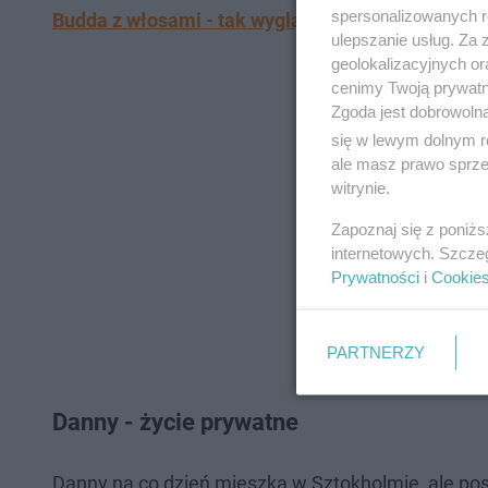
spersonalizowanych re
Budda z włosami - tak wyglądał w młodości! Jest 
ulepszanie usług. Za
geolokalizacyjnych or
cenimy Twoją prywatno
Zgoda jest dobrowoln
się w lewym dolnym r
ale masz prawo sprzec
witrynie.
Zapoznaj się z poniż
internetowych. Szcze
Prywatności
i
Cookie
PARTNERZY
Danny - życie prywatne
Danny na co dzień mieszka w Sztokholmie, ale po