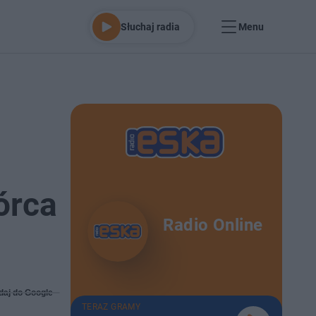
Słuchaj radia
Menu
órca
Radio Online
daj do Google
TERAZ GRAMY