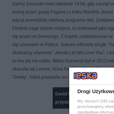
Danny Saucedo miał zaledwie 14 lat, gdy zaczął o
scenę przez grupę Fugees i u boku Wyclefa Jeana za
edycji szwedzkiej odsłony programu Idol. Zaśpiewa
Finalnie zajął szóste miejsce, co traktował jako 
się szum na Danny'ego. Z krążek zadebiutował na 
się uznaniem w Polsce. Sukces odnosiły single "To
słuchaczy utworem "Jennie Let Me Love You". I znó
to mu się nie udało. Blisko Eurowizji był w 2012 ro
okazała się Loreen, która finalnie z hitem "Eupho
"Emely", która powstała we współpracy z Sashą Str
Drogi Użytkow
David Guetta niczym Krzyszto
My, naszych 1162 zau
przystojniejszy!
przechowujemy informa
standardowe informac