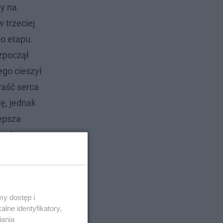
ny na
 trzeciej
go etapu.
ozpoczął
ego cieszył
raść serca
ę, jednak
lepsza
senkę
y dostęp i
lne identyfikatory,
iania