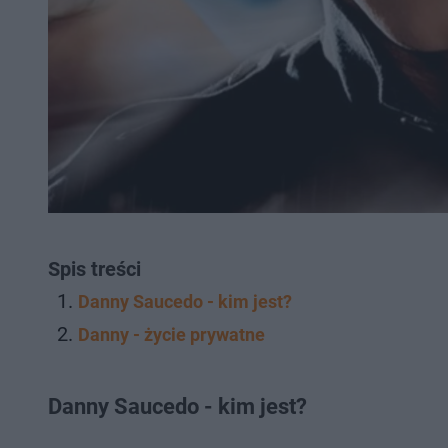
Spis treści
Danny Saucedo - kim jest?
Danny - życie prywatne
Danny Saucedo - kim jest?