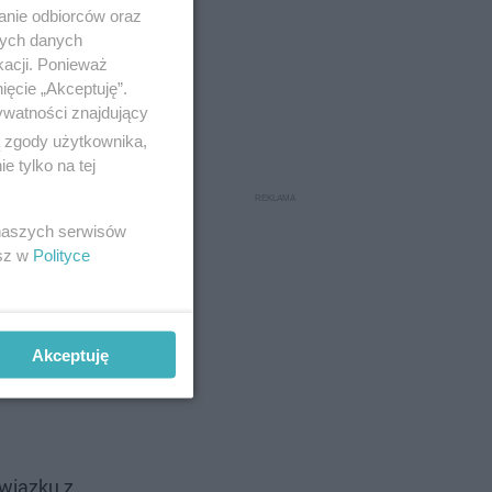
anie odbiorców oraz
nych danych
kacji. Ponieważ
ięcie „Akceptuję”.
ywatności znajdujący
ą zgody użytkownika,
 tylko na tej
 naszych serwisów
esz w
Polityce
Akceptuję
wiązku z