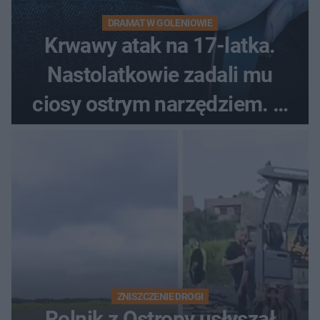
DRAMAT W GOLENIOWIE
Krwawy atak na 17-latka.
Nastolatkowie zadali mu
ciosy ostrym narzędziem. O
ich losach zdecyduje sąd
rodzinny
ZNISZCZENIE DROGI
Rolnik z Ostropy usłyszał