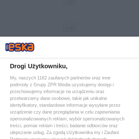
Drogi Użytkowniku,
My, naszych 1162 zaufanych partnerów oraz inne
Żaden utwór zamieszczony w serwisie nie może być powielany i
podmioty z Grupy ZPR Media uzyskujemy dostęp i
rozpowszechniany lub dalej rozpowszechniany w jakikolwiek sposób (w
tym także elektroniczny lub mechaniczny) na jakimkolwiek polu
przechowujemy informacje na urządzeniu oraz
eksploatacji w jakiejkolwiek formie, włącznie z umieszczaniem w Internecie
przetwarzamy dane osobowe, takie jak unikalne
bez pisemnej zgody właściciela praw. Jakiekolwiek użycie lub
wykorzystanie utworów w całości lub w części z naruszeniem prawa, tzn.
identyfikatory, standardowe informacje wysyłane przez
bez właściwej zgody, jest zabronione pod groźbą kary i może być ścigane
urządzenie czy dane przeglądania w celu zapewniania
prawnie.
spersonalizowanych reklam, wybór spersonalizowanych
treści, pomiar reklam i treści, badanie odbiorców oraz
ulepszanie usług. Za zgodą Użytkownika my i Zaufani