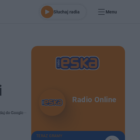
Słuchaj radia
Menu
i
Radio Online
daj do Google
TERAZ GRAMY