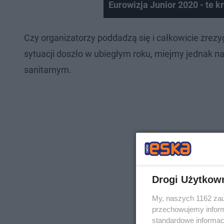
Eurowizja Junior 2020 - te k
Czy organizatorzy poddadzą się i całkowicie zrezy
sytuacji doszło w ubiegłym roku, miejmy jednak na
sanitarnym.
Drogi Użytkow
My, naszych 1162 zau
przechowujemy informa
standardowe informac