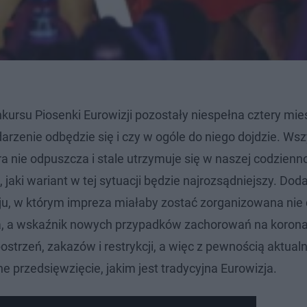
nkursu Piosenki Eurowizji pozostały niespełna cztery mie
arzenie odbędzie się i czy w ogóle do niego dojdzie. Ws
 nie odpuszcza i stale utrzymuje się w naszej codzienno
, jaki wariant w tej sytuacji będzie najrozsądniejszy. Do
kraju, w którym impreza miałaby zostać zorganizowana nie 
jna, a wskaźnik nowych przypadków zachorowań na koron
obostrzeń, zakazów i restrykcji, a więc z pewnością aktual
 przedsięwzięcie, jakim jest tradycyjna Eurowizja.