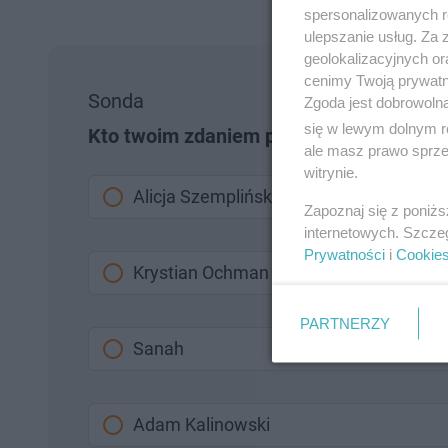
spersonalizowanych re
ulepszanie usług. Za
geolokalizacyjnych or
cenimy Twoją prywatno
Sonda
Zgoda jest dobrowoln
się w lewym dolnym r
Kto twoim zdaniem powinien reprezento
ale masz prawo sprzec
witrynie.
Alicja Szemplińska
Zapoznaj się z poniż
internetowych. Szcze
Prywatności
i
Cookie
Krystian Ochman
PARTNERZY
Sanah
Adam Kalinowski