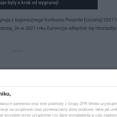
raje były o krok od wygranej!
gnują z tegorocznego Konkursu Piosenki Eurowizji 2021? 
dzieję, że w 2021 roku Eurowizja odbędzie się chociażby
niku,
fanych partnerów oraz inne podmioty z Grupy ZPR Media uzyskujem
cje na urządzeniu oraz przetwarzamy dane osobowe, takie jak unika
je wysyłane przez urządzenie czy dane przeglądania w celu zapewn