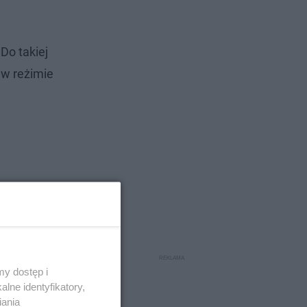
Do takiej
 w reżimie
y dostęp i
lne identyfikatory,
iania