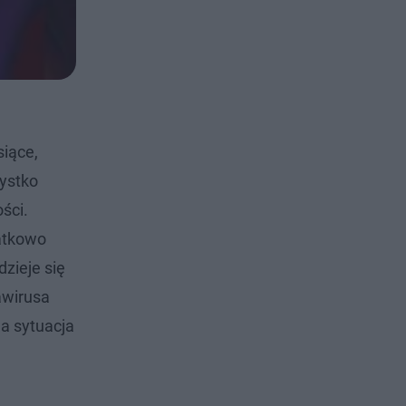
siące,
zystko
ści.
datkowo
dzieje się
awirusa
na sytuacja