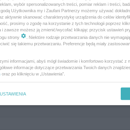
klam, wybór spersonalizowanych treści, pomiar reklam i treści, bad
 zgodą Użytkownika my i Zaufani Partnerzy możemy używać dokład
az aktywnie skanować charakterystykę urządzenia do celów identyfi
ść, prosimy o zgodę na korzystanie z tych technologii poprzez klikn
a i zawsze możesz ją zmienić/wycofać klikając przycisk ustawień pr
ogu strony
. Niektóre rodzaje przetwarzania danych nie wymagaj
wać Polskę na Eurowizji 2021?
iwić się takiemu przetwarzaniu. Preferencje będą miały zastosowanie
szymi informacjami, abyś mógł świadomie i komfortowo korzystać z
gółowe informacje dotyczące przetwarzania Twoich danych znajdzi
s
oraz po kliknięciu w „Ustawienia”.
USTAWIENIA