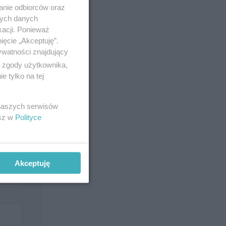
anie odbiorców oraz
nych danych
kacji. Ponieważ
ięcie „Akceptuję”.
ywatności znajdujący
ą zgody użytkownika,
 tylko na tej
 naszych serwisów
esz w
Polityce
Akceptuję