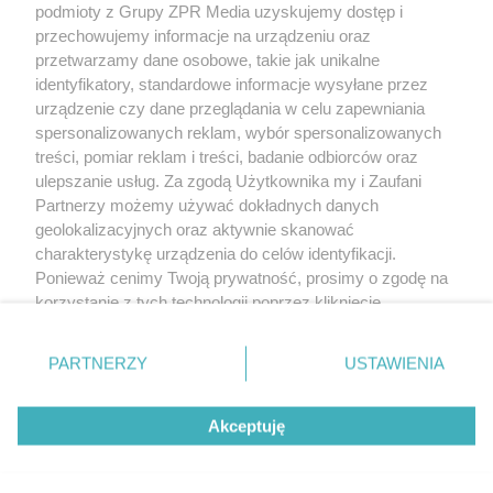
podmioty z Grupy ZPR Media uzyskujemy dostęp i
rozpowszechniany lub dalej rozpowszechniany w jakikolwiek sposób (w
tym także elektroniczny lub mechaniczny) na jakimkolwiek polu
przechowujemy informacje na urządzeniu oraz
eksploatacji w jakiejkolwiek formie, włącznie z umieszczaniem w Internecie
przetwarzamy dane osobowe, takie jak unikalne
bez pisemnej zgody właściciela praw. Jakiekolwiek użycie lub
wykorzystanie utworów w całości lub w części z naruszeniem prawa, tzn.
identyfikatory, standardowe informacje wysyłane przez
bez właściwej zgody, jest zabronione pod groźbą kary i może być ścigane
urządzenie czy dane przeglądania w celu zapewniania
prawnie.
spersonalizowanych reklam, wybór spersonalizowanych
treści, pomiar reklam i treści, badanie odbiorców oraz
ulepszanie usług. Za zgodą Użytkownika my i Zaufani
Partnerzy możemy używać dokładnych danych
geolokalizacyjnych oraz aktywnie skanować
charakterystykę urządzenia do celów identyfikacji.
Ponieważ cenimy Twoją prywatność, prosimy o zgodę na
O nas
korzystanie z tych technologii poprzez kliknięcie
Informacje prawne
„Akceptuję”. Zgoda jest dobrowolna i zawsze możesz ją
zmienić/wycofać klikając przycisk ustawień prywatności
Nasze serwisy
PARTNERZY
USTAWIENIA
znajdujący się w lewym dolnym rogu strony
. Niektóre
rodzaje przetwarzania danych nie wymagają zgody
© 2026 Grupa ZPR Media
Akceptuję
użytkownika, ale masz prawo sprzeciwić się takiemu
przetwarzaniu. Preferencje będą miały zastosowanie tylko
na tej witrynie.