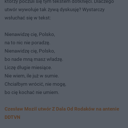
którzy poczuli się tym tekstem dotknięci. Dlaczego
utwór wywołuje tak żywą dyskusję? Wystarczy
wsłuchać się w tekst:
Nienawidzę cię, Polsko,
na to nic nie poradzę.
Nienawidzę cię, Polsko,
bo nade mną masz władzę.
Liczę długie miesiące.
Nie wiem, ile już w sumie.
Chciałbym wrócić, nie mogę,
bo cię kochać nie umiem.
Czesław Mozil utwór Z Dala Od Rodaków na antenie
DDTVN