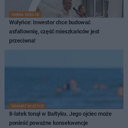
GMINA SIEDLCE
Wołyńce: Inwestor chce budować
asfaltownię, część mieszkańców jest
przeciwna!
DRAMAT W USTCE
8-latek tonął w Bałtyku. Jego ojciec może
ponieść poważne konsekwencje