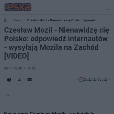
News
Czesław Mozil - Nienawidzę cię Polsko: odpowiedź
internautów - wysyłają Mozila na Zachód [VIDEO]
Czesław Mozil - Nienawidzę cię
Polsko: odpowiedź internautów
- wysyłają Mozila na Zachód
[VIDEO]
2014-10-20
13:52
Dodaj do Google
Nowa płyta Czesława Mozila, a właściwie