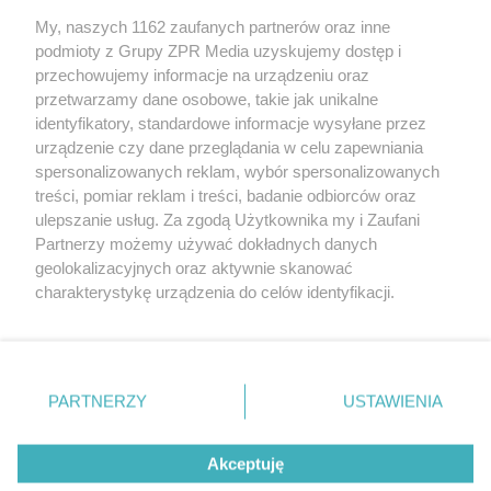
My, naszych 1162 zaufanych partnerów oraz inne
Żaden utwór zamieszczony w serwisie nie może być powielany i
podmioty z Grupy ZPR Media uzyskujemy dostęp i
rozpowszechniany lub dalej rozpowszechniany w jakikolwiek sposób (w
tym także elektroniczny lub mechaniczny) na jakimkolwiek polu
przechowujemy informacje na urządzeniu oraz
eksploatacji w jakiejkolwiek formie, włącznie z umieszczaniem w
przetwarzamy dane osobowe, takie jak unikalne
Internecie bez pisemnej zgody właściciela praw. Jakiekolwiek użycie lub
identyfikatory, standardowe informacje wysyłane przez
wykorzystanie utworów w całości lub w części z naruszeniem prawa,
tzn. bez właściwej zgody, jest zabronione pod groźbą kary i może być
urządzenie czy dane przeglądania w celu zapewniania
ścigane prawnie.
spersonalizowanych reklam, wybór spersonalizowanych
treści, pomiar reklam i treści, badanie odbiorców oraz
ulepszanie usług. Za zgodą Użytkownika my i Zaufani
Partnerzy możemy używać dokładnych danych
geolokalizacyjnych oraz aktywnie skanować
charakterystykę urządzenia do celów identyfikacji.
Ponieważ cenimy Twoją prywatność, prosimy o zgodę na
O nas
korzystanie z tych technologii poprzez kliknięcie
Informacje prawne
„Akceptuję”. Zgoda jest dobrowolna i zawsze możesz ją
zmienić/wycofać klikając przycisk ustawień prywatności
PARTNERZY
USTAWIENIA
Nasze serwisy
znajdujący się w lewym dolnym rogu strony
. Niektóre
rodzaje przetwarzania danych nie wymagają zgody
© 2026 Grupa ZPR Media
Akceptuję
użytkownika, ale masz prawo sprzeciwić się takiemu
przetwarzaniu. Preferencje będą miały zastosowanie tylko