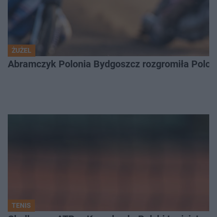
ŻUŻEL
Abramczyk Polonia Bydgoszcz rozgromiła Poloni
TENIS