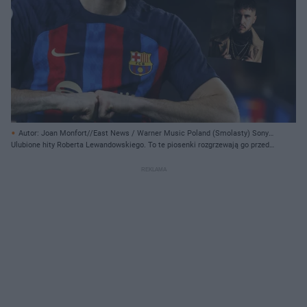
Autor: Joan Monfort//East News / Warner Music Poland (Smolasty) Sony
Music Poland (Quebonafide) / Spacerange (ReTo)/ Associated Press
Ulubione hity Roberta Lewandowskiego. To te piosenki rozgrzewają go przed
meczami