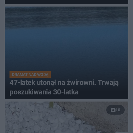
DRAMAT NAD WODĄ
47-latek utonął na żwirowni. Trwają
poszukiwania 30-latka
10