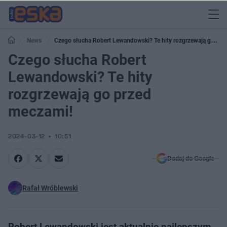
News
Czego słucha Robert Lewandowski? Te hity rozgrzewają go
przed meczami!
Czego słucha Robert
Lewandowski? Te hity
rozgrzewają go przed
meczami!
2024-03-12
10:51
Dodaj do Google
Rafał Wróblewski
Robert Lewandowski jest aktualnie najlepszym