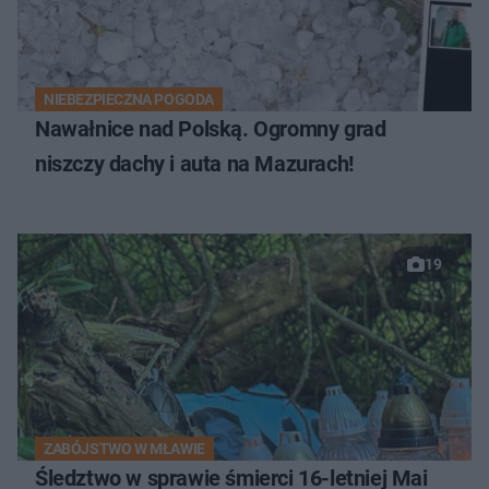
NIEBEZPIECZNA POGODA
Nawałnice nad Polską. Ogromny grad
niszczy dachy i auta na Mazurach!
19
ZABÓJSTWO W MŁAWIE
Śledztwo w sprawie śmierci 16-letniej Mai