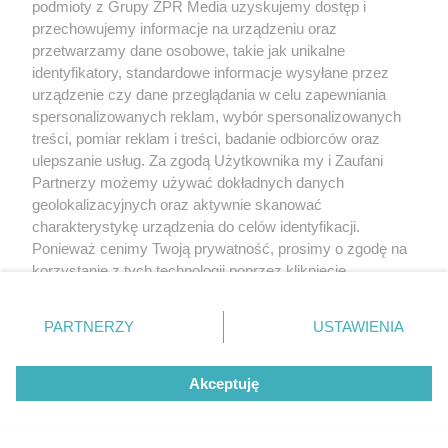
podmioty z Grupy ZPR Media uzyskujemy dostęp i
przechowujemy informacje na urządzeniu oraz
przetwarzamy dane osobowe, takie jak unikalne
identyfikatory, standardowe informacje wysyłane przez
urządzenie czy dane przeglądania w celu zapewniania
spersonalizowanych reklam, wybór spersonalizowanych
treści, pomiar reklam i treści, badanie odbiorców oraz
ulepszanie usług. Za zgodą Użytkownika my i Zaufani
Partnerzy możemy używać dokładnych danych
geolokalizacyjnych oraz aktywnie skanować
charakterystykę urządzenia do celów identyfikacji.
PIŁKA NOŻNA
Ponieważ cenimy Twoją prywatność, prosimy o zgodę na
Ekstraklasa. Lider zagra w Kielcach.
korzystanie z tych technologii poprzez kliknięcie
3. kolejka uszczuplona o dwa mecze
„Akceptuję”. Zgoda jest dobrowolna i zawsze możesz ją
zmienić/wycofać klikając przycisk ustawień prywatności
PARTNERZY
USTAWIENIA
znajdujący się w lewym dolnym rogu strony
. Niektóre
rodzaje przetwarzania danych nie wymagają zgody
Akceptuję
użytkownika, ale masz prawo sprzeciwić się takiemu
przetwarzaniu. Preferencje będą miały zastosowanie tylko
na tej witrynie.