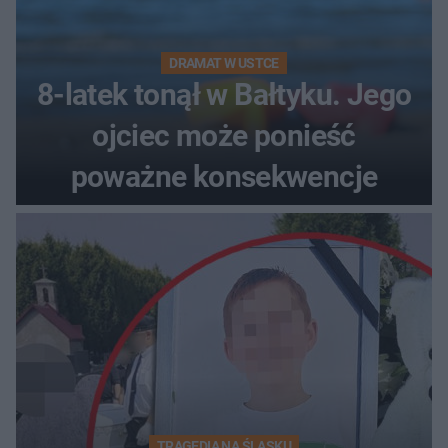
DRAMAT W USTCE
8-latek tonął w Bałtyku. Jego
ojciec może ponieść
poważne konsekwencje
TRAGEDIA NA ŚLĄSKU