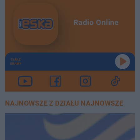
Radio Online
TERAZ
GRAMY
NAJNOWSZE Z DZIAŁU NAJNOWSZE