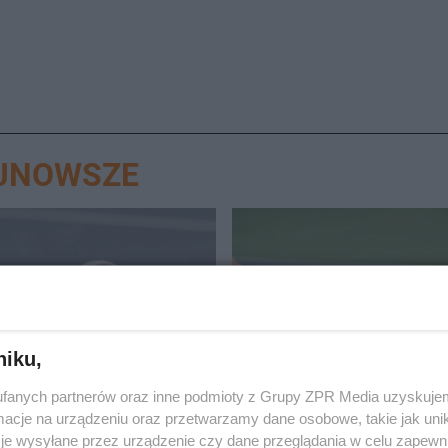
AJNOWSZE
niku,
TENIS
Hurkacz gra dalej w ATP
WTA Toronto. Czy Magd
fanych partnerów oraz inne podmioty z Grupy ZPR Media uzyskujem
alu. Z kim zmierzy się
Fręch zdołała pokonać
cje na urządzeniu oraz przetwarzamy dane osobowe, takie jak unika
ej rundzie?
faworytkę?
je wysyłane przez urządzenie czy dane przeglądania w celu zapewn