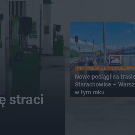
PKP POLSKIE LINIE KOLEJOW
Nowe pociągi na trasi
Starachowice – Warsz
w tym roku
ę straci