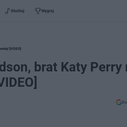
Słuchaj
Wygraj
senkę! [VIDEO]
dson, brat Katy Perry
[VIDEO]
Do