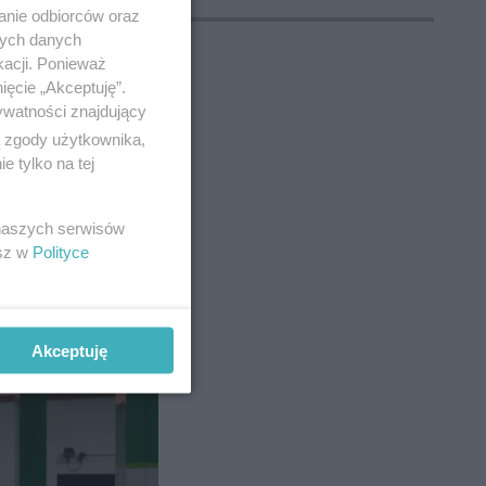
anie odbiorców oraz
nych danych
kacji. Ponieważ
ięcie „Akceptuję”.
ywatności znajdujący
6
ą zgody użytkownika,
 tylko na tej
 naszych serwisów
esz w
Polityce
lę
czny
Akceptuję