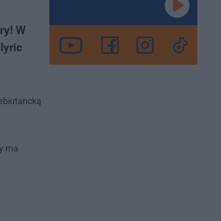
ry! W
lyric
ebiutancką
zy ma