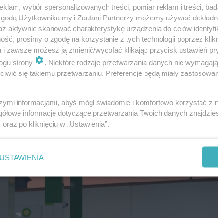
klam, wybór spersonalizowanych treści, pomiar reklam i treści, bad
 zgodą Użytkownika my i Zaufani Partnerzy możemy używać dokład
az aktywnie skanować charakterystykę urządzenia do celów identyfi
ść, prosimy o zgodę na korzystanie z tych technologii poprzez klikn
a i zawsze możesz ją zmienić/wycofać klikając przycisk ustawień pr
ogu strony
. Niektóre rodzaje przetwarzania danych nie wymagaj
iwić się takiemu przetwarzaniu. Preferencje będą miały zastosowanie
szymi informacjami, abyś mógł świadomie i komfortowo korzystać z
gółowe informacje dotyczące przetwarzania Twoich danych znajdzi
WIADOMOŚCI
s
oraz po kliknięciu w „Ustawienia”.
Wszedł do Bugu, chwi
później zniknął. Tragi
USTAWIENIA
finał kąpieli