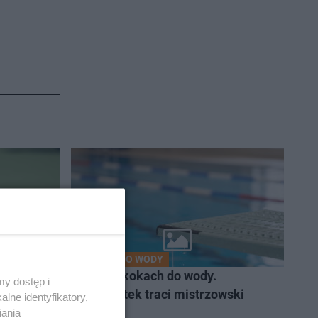
SKOKI DO WODY
alena
ME w skokach do wody.
y dostęp i
Rzeszutek traci mistrzowski
lne identyfikatory,
tytuł
iania