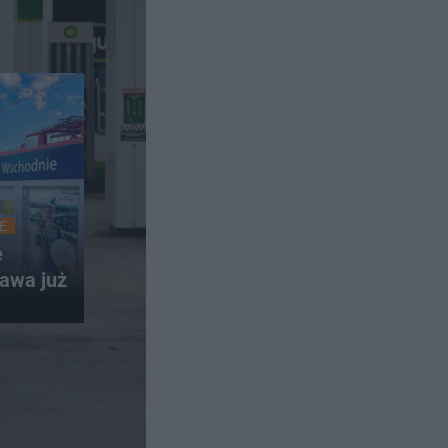
E
e
awa już