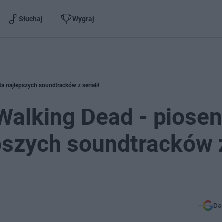
Słuchaj
Wygraj
ta najlepszych soundtracków z seriali!
Walking Dead - piosen
epszych soundtracków 
Do