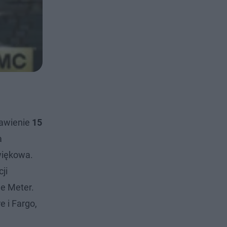
tawienie
15
a
więkowa.
ji
he Meter.
e i Fargo,