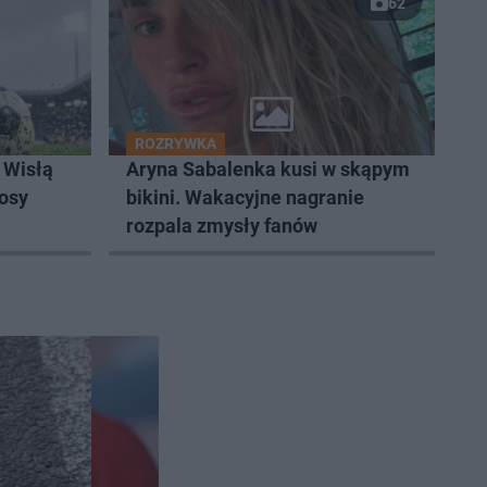
62
ROZRYWKA
 Wisłą
Aryna Sabalenka kusi w skąpym
losy
bikini. Wakacyjne nagranie
rozpala zmysły fanów