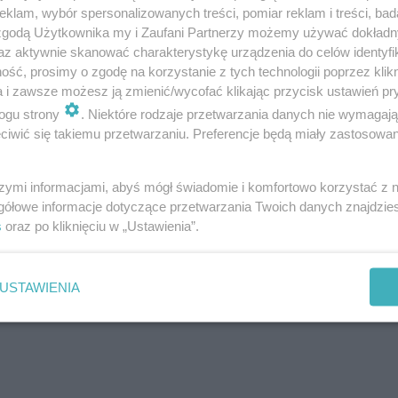
klam, wybór spersonalizowanych treści, pomiar reklam i treści, bad
 zgodą Użytkownika my i Zaufani Partnerzy możemy używać dokład
az aktywnie skanować charakterystykę urządzenia do celów identyfi
ść, prosimy o zgodę na korzystanie z tych technologii poprzez klikn
a i zawsze możesz ją zmienić/wycofać klikając przycisk ustawień pr
ogu strony
. Niektóre rodzaje przetwarzania danych nie wymagaj
iwić się takiemu przetwarzaniu. Preferencje będą miały zastosowanie
szymi informacjami, abyś mógł świadomie i komfortowo korzystać z
gółowe informacje dotyczące przetwarzania Twoich danych znajdzi
s
oraz po kliknięciu w „Ustawienia”.
USTAWIENIA