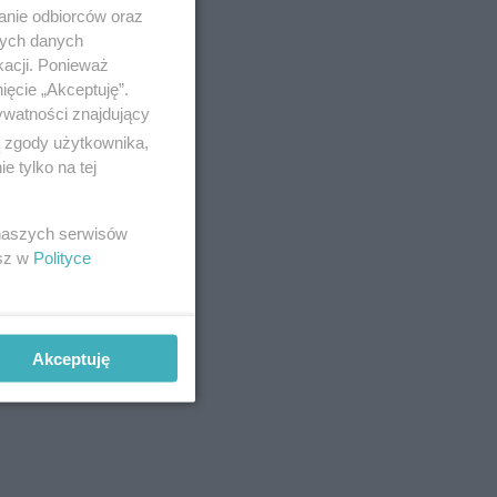
anie odbiorców oraz
nych danych
kacji. Ponieważ
ięcie „Akceptuję”.
ywatności znajdujący
ą zgody użytkownika,
 tylko na tej
 naszych serwisów
esz w
Polityce
Akceptuję