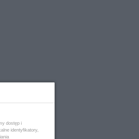
y dostęp i
lne identyfikatory,
iania