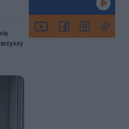
się
warzyszy