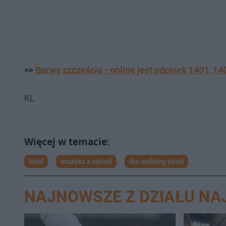
>>
Barwy szczęścia - online jest odcinek 1401, 14
KL
tidal
muzyka z seriali
the walking dead
NAJNOWSZE Z DZIAŁU N