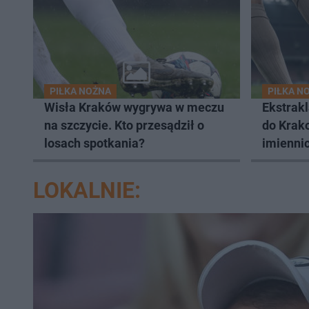
PIŁKA NOŻNA
PIŁKA N
Wisła Kraków wygrywa w meczu
Ekstrak
na szczycie. Kto przesądził o
do Krako
losach spotkania?
imienni
LOKALNIE: