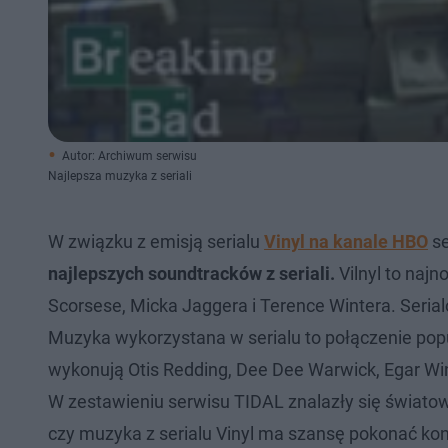
Autor: Archiwum serwisu
Najlepsza muzyka z seriali
W związku z emisją serialu
Vinyl na kanale HBO
se
najlepszych soundtracków z seriali.
Vilnyl to naj
Scorsese, Micka Jaggera i Terence Wintera. Seria
Muzyka wykorzystana w serialu to połączenie popu, 
wykonują Otis Redding, Dee Dee Warwick, Egar Win
W zestawieniu serwisu TIDAL znalazły się światowe,
czy muzyka z serialu Vinyl ma szansę pokonać ko