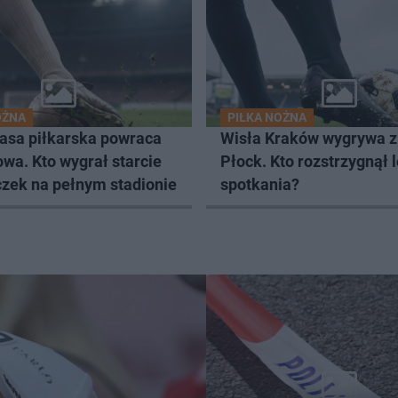
OŻNA
PIŁKA NOŻNA
lasa piłkarska powraca
Wisła Kraków wygrywa z
wa. Kto wygrał starcie
Płock. Kto rozstrzygnął 
czek na pełnym stadionie
spotkania?