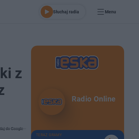
Słuchaj radia
Menu
ki z
z
Radio Online
daj do Google
TERAZ GRAMY