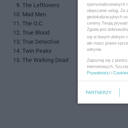
spersonalizowanych re
The Leftlovers
ulepszanie usług. Za
Mad Men
geolokalizacyjnych or
The O.C.
cenimy Twoją prywatno
Zgoda jest dobrowoln
True Blood
się w lewym dolnym r
True Detective
ale masz prawo sprzec
witrynie.
Twin Peaks
The Walking Dead
Zapoznaj się z poniż
internetowych. Szcze
Prywatności
i
Cookie
PARTNERZY