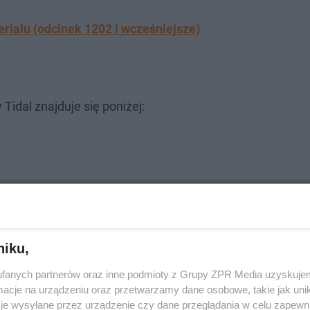
erialu (odcinek 1202 i wcześniejsze)
idal znajduje się poniżej:
niku,
fanych partnerów oraz inne podmioty z Grupy ZPR Media uzyskujem
cje na urządzeniu oraz przetwarzamy dane osobowe, takie jak unika
je wysyłane przez urządzenie czy dane przeglądania w celu zapewn