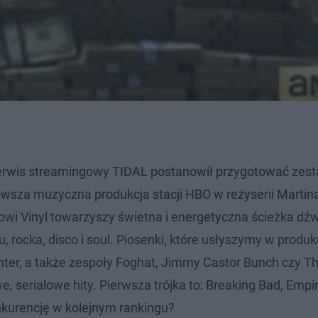
rwis streamingowy TIDAL postanowił przygotować zes
nowsza muzyczna produkcja stacji HBO w reżyserii Martin
lowi Vinyl towarzyszy świetna i energetyczna ścieżka dź
rocka, disco i soul. Piosenki, które usłyszymy w produkc
ter, a także zespoły Foghat, Jimmy Castor Bunch czy T
 serialowe hity. Pierwsza trójka to: Breaking Bad, Empir
nkurencję w kolejnym rankingu?