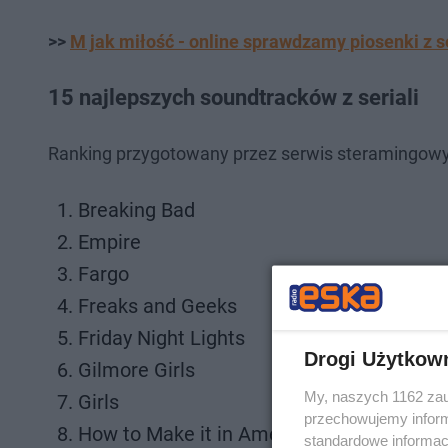
>>
M jak miłość - online sprawdzamy piosenki z s
15 najlepszych soundtracków z seriali
Ranking przygotowany przez serwis steramingowy T
Breaking Bad
Empire
Fargo
Freaks and Geeks
Friday Night Lights
Drogi Użytkow
Gilmore Girls
My, naszych 1162 zau
Girls
przechowujemy informa
How to Make it in America
standardowe informac