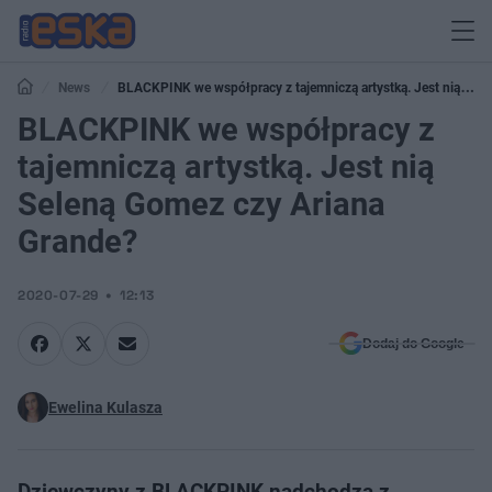
News
BLACKPINK we współpracy z tajemniczą artystką. Jest nią
Seleną Gomez czy Ariana Grande?
BLACKPINK we współpracy z
tajemniczą artystką. Jest nią
Seleną Gomez czy Ariana
Grande?
2020-07-29
12:13
Dodaj do Google
Ewelina Kulasza
Dziewczyny z BLACKPINK nadchodzą z