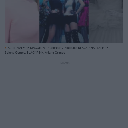
Autor: VALERIE MACON/AFP/, screen z YouTube/BLACKPINK, VALERIE
MACON/AFP/ East News
Selena Gomez, BLACKPINK, Ariana Grande