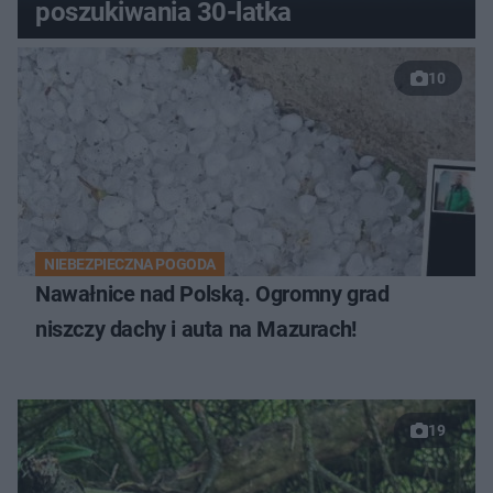
poszukiwania 30-latka
10
NIEBEZPIECZNA POGODA
Nawałnice nad Polską. Ogromny grad
niszczy dachy i auta na Mazurach!
19