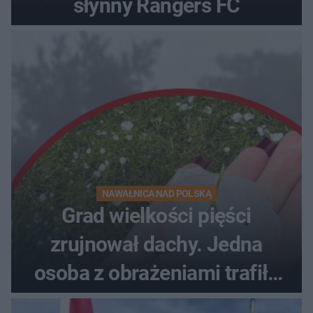
słynny Rangers FC
NAWAŁNICA NAD POLSKĄ
Grad wielkości pięści
zrujnował dachy. Jedna
osoba z obrażeniami trafiła
do szpitala