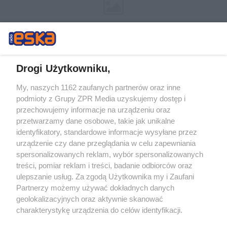
Drogi Użytkowniku,
My, naszych 1162 zaufanych partnerów oraz inne
Żaden utwór zamieszczony w serwisie nie może być powielany i
podmioty z Grupy ZPR Media uzyskujemy dostęp i
rozpowszechniany lub dalej rozpowszechniany w jakikolwiek sposób (w
tym także elektroniczny lub mechaniczny) na jakimkolwiek polu
przechowujemy informacje na urządzeniu oraz
eksploatacji w jakiejkolwiek formie, włącznie z umieszczaniem w
przetwarzamy dane osobowe, takie jak unikalne
Internecie bez pisemnej zgody właściciela praw. Jakiekolwiek użycie lub
identyfikatory, standardowe informacje wysyłane przez
wykorzystanie utworów w całości lub w części z naruszeniem prawa,
tzn. bez właściwej zgody, jest zabronione pod groźbą kary i może być
urządzenie czy dane przeglądania w celu zapewniania
ścigane prawnie.
spersonalizowanych reklam, wybór spersonalizowanych
treści, pomiar reklam i treści, badanie odbiorców oraz
ulepszanie usług. Za zgodą Użytkownika my i Zaufani
Partnerzy możemy używać dokładnych danych
geolokalizacyjnych oraz aktywnie skanować
charakterystykę urządzenia do celów identyfikacji.
Ponieważ cenimy Twoją prywatność, prosimy o zgodę na
O nas