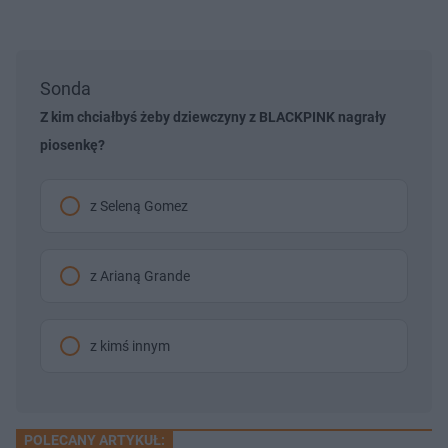
Sonda
Z kim chciałbyś żeby dziewczyny z BLACKPINK nagrały
piosenkę?
z Seleną Gomez
z Arianą Grande
z kimś innym
POLECANY ARTYKUŁ: