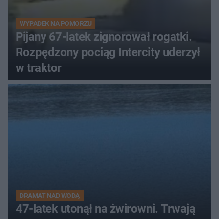
WYPADEK NA POMORZU
Pijany 67-latek zignorował rogatki.
Rozpędzony pociąg Intercity uderzył
w traktor
DRAMAT NAD WODĄ
47-latek utonął na żwirowni. Trwają