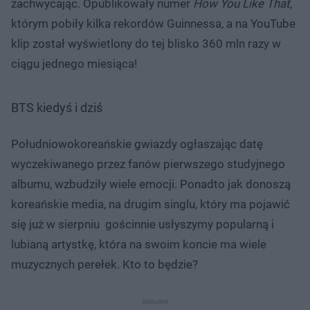
zachwycając. Opublikowały numer
How You Like That
,
którym pobiły kilka rekordów Guinnessa, a na YouTube
klip został wyświetlony do tej blisko 360 mln razy w
ciągu jednego miesiąca!
BTS kiedyś i dziś
Południowokoreańskie gwiazdy ogłaszając datę
wyczekiwanego przez fanów pierwszego studyjnego
albumu, wzbudziły wiele emocji. Ponadto jak donoszą
koreańskie media, na drugim singlu, który ma pojawić
się już w sierpniu gościnnie usłyszymy popularną i
lubianą artystkę, która na swoim koncie ma wiele
muzycznych perełek. Kto to będzie?