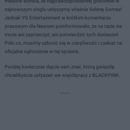
mediów wynika, że najprawdopodobniej gościnnie w
najnowszym singlu usłyszymy właśnie Selenę Gomez!
Jednak YG Entertainment w krótkim komentarzu
prasowym dla Newsen poinformowało, że na razie nie
może ani zaprzeczyć, ani potwierdzić tych doniesień.
Póki co, musimy uzbroić się w cierpliwość i czekać na
oficjalne ogłoszenie w tej sprawie.
Poniżej koniecznie dajcie nam znać, którą gwiazdę
chcielibyście usłyszeć we współpracy z BLACKPINK.