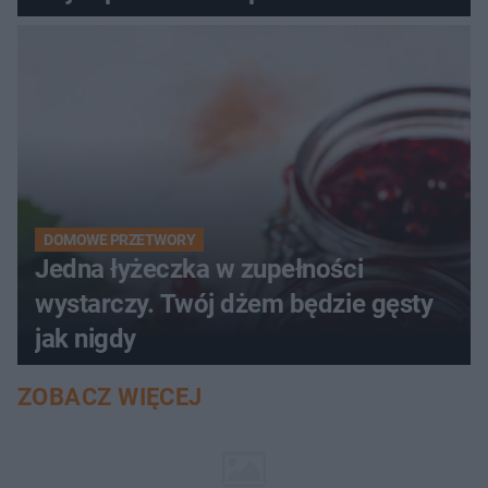
pociemniałą biżuterię
DOMOWE PRZETWORY
Jedna łyżeczka w zupełności
wystarczy. Twój dżem będzie gęsty
jak nigdy
ZOBACZ WIĘCEJ