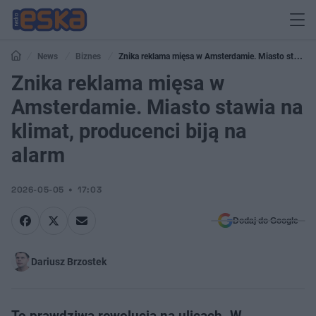
News
Biznes
Znika reklama mięsa w Amsterdamie. Miasto stawia
na klimat, producenci biją na alarm
Znika reklama mięsa w
Amsterdamie. Miasto stawia na
klimat, producenci biją na
alarm
2026-05-05
17:03
Dodaj do Google
Dariusz Brzostek
To prawdziwa rewolucja na ulicach. W