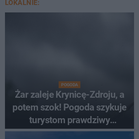
LOKALNIE:
POGODA
Żar zaleje Krynicę-Zdroju, a
potem szok! Pogoda szykuje
turystom prawdziwy
rollercoaster