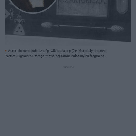
Autor: domena publiczna/pl.wikipedia.org (2)/ Materiały prasowe
Portret Zygmunta Starego w owalnej ramie, nałożony na fragment
królewskiej szkatuły z napisem "Izabela Czartoryska". Kompozycja
symbolizuje powrót bezcennych skarbów do Polski, w tym pierścienia króla.
O tym, jak Niemcy oddają Polsce zrabowane skarby, dowiesz się więcej na
Super Biznes.