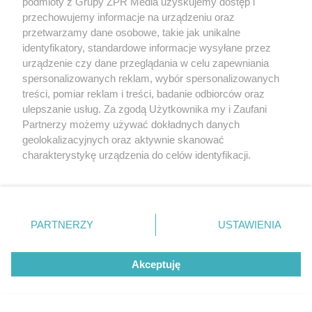
podmioty z Grupy ZPR Media uzyskujemy dostęp i
przechowujemy informacje na urządzeniu oraz
przetwarzamy dane osobowe, takie jak unikalne
identyfikatory, standardowe informacje wysyłane przez
urządzenie czy dane przeglądania w celu zapewniania
KOSZYKÓWKA
spersonalizowanych reklam, wybór spersonalizowanych
Adam Hrycaniuk kończy
treści, pomiar reklam i treści, badanie odbiorców oraz
ulepszanie usług. Za zgodą Użytkownika my i Zaufani
karierę. „Bestia” schodzi z
Partnerzy możemy używać dokładnych danych
geolokalizacyjnych oraz aktywnie skanować
parkietu po 20 latach
charakterystykę urządzenia do celów identyfikacji.
Ponieważ cenimy Twoją prywatność, prosimy o zgodę na
korzystanie z tych technologii poprzez kliknięcie
„Akceptuję”. Zgoda jest dobrowolna i zawsze możesz ją
zmienić/wycofać klikając przycisk ustawień prywatności
PARTNERZY
USTAWIENIA
znajdujący się w lewym dolnym rogu strony
. Niektóre
rodzaje przetwarzania danych nie wymagają zgody
Akceptuję
użytkownika, ale masz prawo sprzeciwić się takiemu
przetwarzaniu. Preferencje będą miały zastosowanie tylko
na tej witrynie.