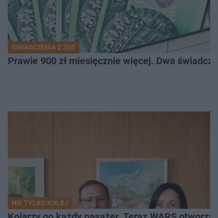
ŚWIADCZENIA Z ZUS
Prawie 900 zł miesięcznie więcej. Dwa świadcz
NIE TYLKO KOLEJ
Kojarzy go każdy pasażer. Teraz WARS otworzy 