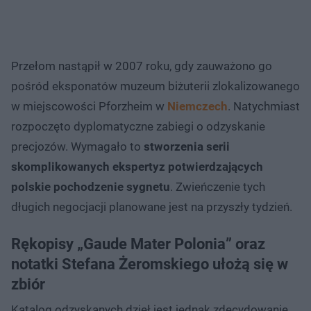
Przełom nastąpił w 2007 roku, gdy zauważono go
pośród eksponatów muzeum biżuterii zlokalizowanego
w miejscowości Pforzheim w
Niemczech
. Natychmiast
rozpoczęto dyplomatyczne zabiegi o odzyskanie
precjozów. Wymagało to
stworzenia serii
skomplikowanych ekspertyz potwierdzających
polskie pochodzenie sygnetu
. Zwieńczenie tych
długich negocjacji planowane jest na przyszły tydzień.
Rękopisy „Gaude Mater Polonia” oraz
notatki Stefana Żeromskiego ułożą się w
zbiór
Katalog odzyskanych dzieł jest jednak zdecydowanie