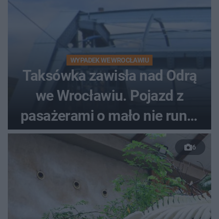
WYPADEK WE WROCŁAWIU
Taksówka zawisła nad Odrą
we Wrocławiu. Pojazd z
pasażerami o mało nie runął
do rzeki
6