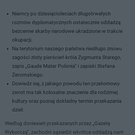
Niemcy po dziesięcioleciach długotrwałych
rozmów dyplomatycznych ostatecznie oddadzą
bezcenne skarby narodowe ukradzione w trakcie
okupacji.
Na terytorium naszego państwa niedługo znowu
zagości złoty pierścień króla Zygmunta Starego,
zapis „Gaude Mater Polonia” i zapiski Stefana
Żeromskiego.
Dowiedz się, z jakiego powodu ten przełomowy
zwrot ma tak kolosalne znaczenie dla rodzimej
kultury oraz poznaj dokładny termin przekazania
dzieł.
Według doniesień przekazanych przez „Gazetę
Wyborczą”, zachodni sąsiedzi wkrótce oddadzą nam