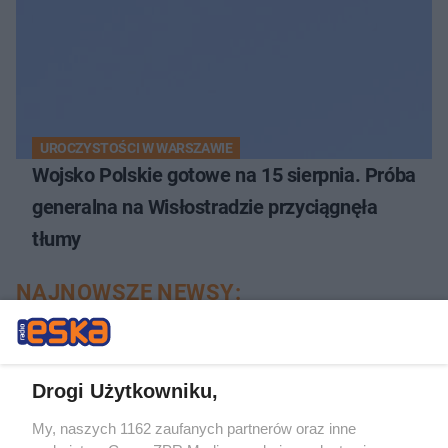
UROCZYSTOŚCI W WARSZAWIE
Wojsko Polskie gotowe na 15 sierpnia. Próba
generalna na Wisłostradzie przyciągnęła
tłumy
NAJNOWSZE NEWSY:
Drogi Użytkowniku,
My, naszych 1162 zaufanych partnerów oraz inne