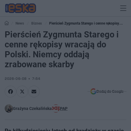
News
Biznes
Pierścień Zygmunta Starego i cenne rękopisy
wracają do Polski. Niemcy oddają zrabowane skarby
Pierścień Zygmunta Starego i
cenne rękopisy wracają do
Polski. Niemcy oddają
zrabowane skarby
2026-06-08
7:54
Dodaj do Google
Grażyna Czekalińska
PAP
Po kilkudziesięciu latach od kradzieży w czasie