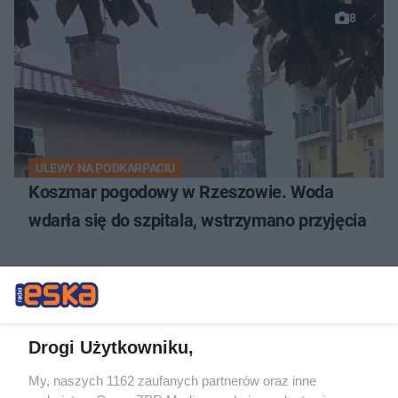
8
ULEWY NA PODKARPACIU
Koszmar pogodowy w Rzeszowie. Woda
wdarła się do szpitala, wstrzymano przyjęcia
NAJNOWSZE NEWSY:
Drogi Użytkowniku,
26
My, naszych 1162 zaufanych partnerów oraz inne