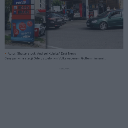
Autor: Shutterstock; Andrzej Kulpita/ East News
Ceny paliw na stacji Orlen, z zielonym Volkswagenem Golfem i innymi
samochodami tankującymi, odzwierciedlają wzrosty stawek benzyny i oleju
napędowego, o czym można przeczytać na Super Biznes.