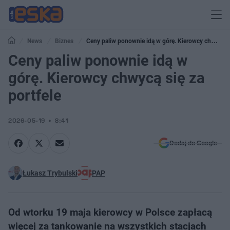
News
Biznes
Ceny paliw ponownie idą w górę. Kierowcy chwycą
się za portfele
Ceny paliw ponownie idą w
górę. Kierowcy chwycą się za
portfele
2026-05-19
8:41
Dodaj do Google
Łukasz Trybulski
PAP
Od wtorku 19 maja kierowcy w Polsce zapłacą
więcej za tankowanie na wszystkich stacjach