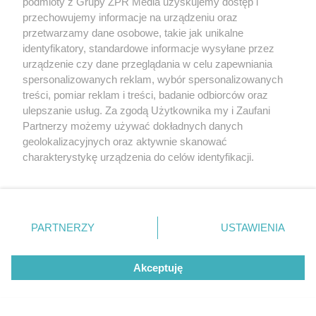
podmioty z Grupy ZPR Media uzyskujemy dostęp i
przechowujemy informacje na urządzeniu oraz
przetwarzamy dane osobowe, takie jak unikalne
identyfikatory, standardowe informacje wysyłane przez
urządzenie czy dane przeglądania w celu zapewniania
spersonalizowanych reklam, wybór spersonalizowanych
treści, pomiar reklam i treści, badanie odbiorców oraz
OPERACJA POLSKIEGO SIATKARZA
ulepszanie usług. Za zgodą Użytkownika my i Zaufani
Jakub Kochanowski po
Partnerzy możemy używać dokładnych danych
geolokalizacyjnych oraz aktywnie skanować
operacji. Siatkarz pokazał
charakterystykę urządzenia do celów identyfikacji.
Ponieważ cenimy Twoją prywatność, prosimy o zgodę na
zdjęcia prosto ze szpitala
korzystanie z tych technologii poprzez kliknięcie
„Akceptuję”. Zgoda jest dobrowolna i zawsze możesz ją
zmienić/wycofać klikając przycisk ustawień prywatności
PARTNERZY
USTAWIENIA
78
znajdujący się w lewym dolnym rogu strony
. Niektóre
rodzaje przetwarzania danych nie wymagają zgody
Akceptuję
użytkownika, ale masz prawo sprzeciwić się takiemu
przetwarzaniu. Preferencje będą miały zastosowanie tylko
na tej witrynie.