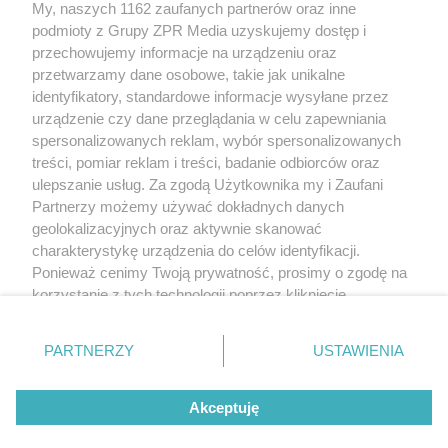
My, naszych 1162 zaufanych partnerów oraz inne
Żaden utwór zamieszczony w serwisie nie może być powielany i
podmioty z Grupy ZPR Media uzyskujemy dostęp i
rozpowszechniany lub dalej rozpowszechniany w jakikolwiek sposób (w
tym także elektroniczny lub mechaniczny) na jakimkolwiek polu
przechowujemy informacje na urządzeniu oraz
eksploatacji w jakiejkolwiek formie, włącznie z umieszczaniem w Internecie
przetwarzamy dane osobowe, takie jak unikalne
bez pisemnej zgody właściciela praw. Jakiekolwiek użycie lub
wykorzystanie utworów w całości lub w części z naruszeniem prawa, tzn.
identyfikatory, standardowe informacje wysyłane przez
bez właściwej zgody, jest zabronione pod groźbą kary i może być ścigane
urządzenie czy dane przeglądania w celu zapewniania
prawnie.
spersonalizowanych reklam, wybór spersonalizowanych
treści, pomiar reklam i treści, badanie odbiorców oraz
ulepszanie usług. Za zgodą Użytkownika my i Zaufani
Partnerzy możemy używać dokładnych danych
geolokalizacyjnych oraz aktywnie skanować
charakterystykę urządzenia do celów identyfikacji.
O nas
Ponieważ cenimy Twoją prywatność, prosimy o zgodę na
korzystanie z tych technologii poprzez kliknięcie
Informacje prawne
„Akceptuję”. Zgoda jest dobrowolna i zawsze możesz ją
zmienić/wycofać klikając przycisk ustawień prywatności
Nasze serwisy
PARTNERZY
USTAWIENIA
znajdujący się w lewym dolnym rogu strony
. Niektóre
rodzaje przetwarzania danych nie wymagają zgody
© 2026 Grupa ZPR Media
Akceptuję
użytkownika, ale masz prawo sprzeciwić się takiemu
przetwarzaniu. Preferencje będą miały zastosowanie tylko