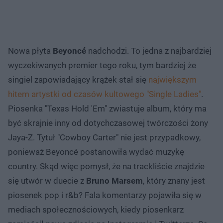
Nowa płyta
Beyoncé
nadchodzi. To jedna z najbardziej
wyczekiwanych premier tego roku, tym bardziej że
singiel zapowiadający krążek stał się
największym
hitem artystki od czasów kultowego "Single Ladies"
.
Piosenka "Texas Hold 'Em" zwiastuje album, który ma
być skrajnie inny od dotychczasowej twórczości żony
Jaya-Z. Tytuł "Cowboy Carter" nie jest przypadkowy,
ponieważ Beyoncé postanowiła wydać muzykę
country. Skąd więc pomysł, że na trackliście znajdzie
się utwór w duecie z
Bruno Marsem
, który znany jest
piosenek pop i r&b? Fala komentarzy pojawiła się w
mediach społecznościowych, kiedy piosenkarz