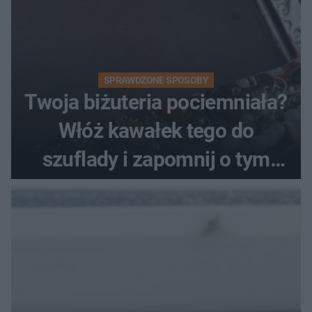
SPRAWDZONE SPOSOBY
Twoja biżuteria pociemniała?
Włóż kawałek tego do
szuflady i zapomnij o tym
problemie. Sposób na
pociemniałą biżuterię