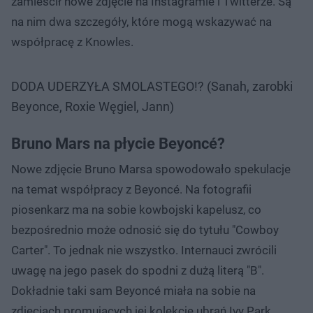
zamieścił nowe zdjęcie na Instagramie i Twitterze. Są
na nim dwa szczegóły, które mogą wskazywać na
współpracę z Knowles.
DODA UDERZYŁA SMOLASTEGO!? (Sanah, zarobki
Beyonce, Roxie Węgiel, Jann)
Bruno Mars na płycie Beyoncé?
Nowe zdjęcie Bruno Marsa spowodowało spekulacje
na temat współpracy z Beyoncé. Na fotografii
piosenkarz ma na sobie kowbojski kapelusz, co
bezpośrednio może odnosić się do tytułu "Cowboy
Carter". To jednak nie wszystko. Internauci zwrócili
uwagę na jego pasek do spodni z dużą literą "B".
Dokładnie taki sam Beyoncé miała na sobie na
zdjęciach promujących jej kolekcję ubrań Ivy Park