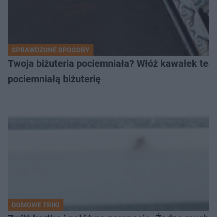
SPRAWDZONE SPOSOBY
Twoja biżuteria pociemniała? Włóż kawałek tego
pociemniałą biżuterię
DOMOWE TRIKI