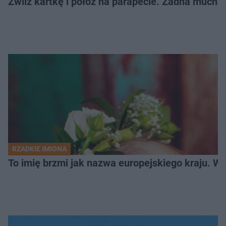
Zwilż kartkę i połóż na parapecie. Żadna mucha
RZADKIE IMIONA
To imię brzmi jak nazwa europejskiego kraju. W 