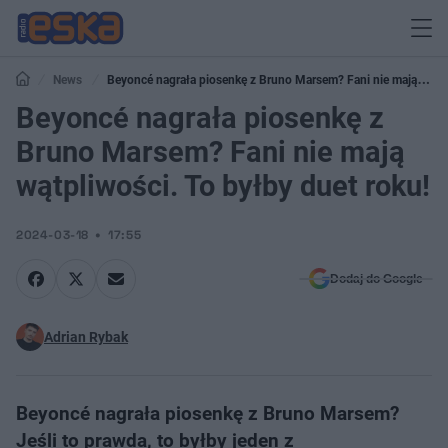
News
Beyoncé nagrała piosenkę z Bruno Marsem? Fani nie mają
wątpliwości. To byłby duet roku!
Beyoncé nagrała piosenkę z
Bruno Marsem? Fani nie mają
wątpliwości. To byłby duet roku!
2024-03-18
17:55
Dodaj do Google
Adrian Rybak
Beyoncé nagrała piosenkę z Bruno Marsem?
Jeśli to prawda, to byłby jeden z