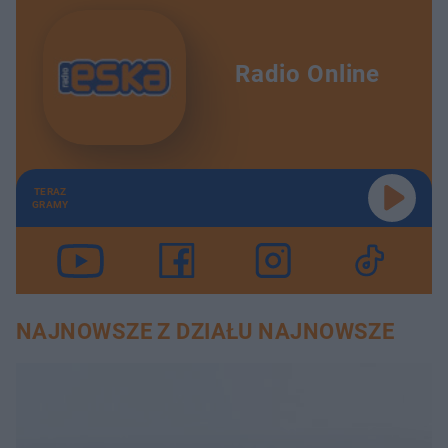
Radio Online
TERAZ
GRAMY
NAJNOWSZE Z DZIAŁU NAJNOWSZE