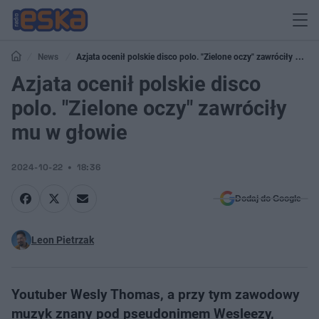
News
Azjata ocenił polskie disco polo. "Zielone oczy" zawróciły mu w
głowie
Azjata ocenił polskie disco
polo. "Zielone oczy" zawróciły
mu w głowie
2024-10-22
18:36
Dodaj do Google
Leon Pietrzak
Youtuber Wesly Thomas, a przy tym zawodowy
muzyk znany pod pseudonimem Wesleezy,