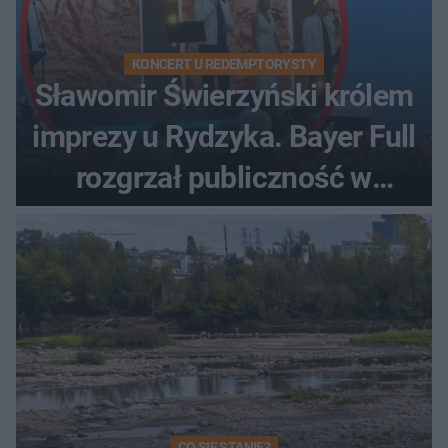
KONCERT U REDEMPTORYSTY
Sławomir Świerzyński królem
imprezy u Rydzyka. Bayer Full
rozgrzał publiczność w
Toruniu
CO SIĘ STANIE?