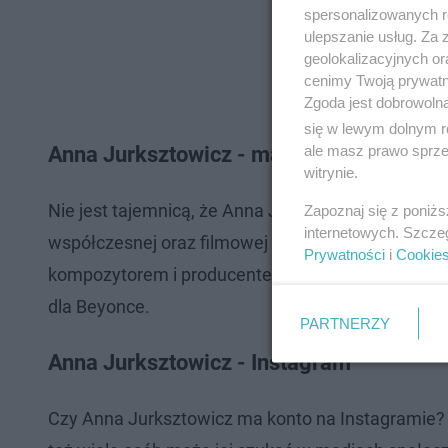
spersonalizowanych re
ulepszanie usług. Za
geolokalizacyjnych or
cenimy Twoją prywatno
Zgoda jest dobrowoln
się w lewym dolnym r
ale masz prawo sprzec
Anna Jurksztowicz - mąż, syn
witrynie.
Nie jest tajemnicą, że Anna Jurksztowicz jest czę
Zapoznaj się z poniż
internetowych. Szcze
współczesnej oraz filmowej - Krzesimir Dębski. Ra
Prywatności
i
Cookie
kompozytorem i producentem muzycznym. Występ
dla Beyonce.
PARTNERZY
Anna Jurksztowicz - Instagram
Czy Anna Jurksztowicz ma konto na Instagramie? 