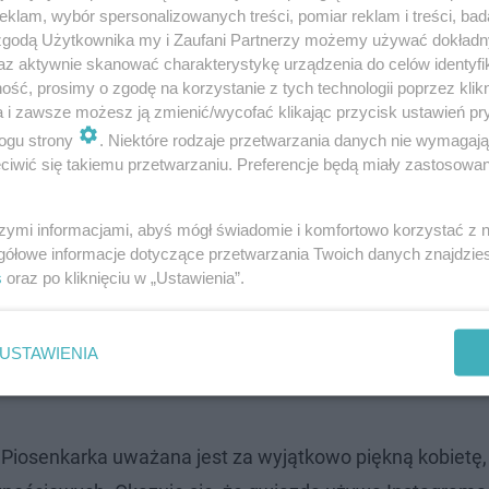
klam, wybór spersonalizowanych treści, pomiar reklam i treści, bad
 zgodą Użytkownika my i Zaufani Partnerzy możemy używać dokład
az aktywnie skanować charakterystykę urządzenia do celów identyfi
ść, prosimy o zgodę na korzystanie z tych technologii poprzez klikn
a i zawsze możesz ją zmienić/wycofać klikając przycisk ustawień pr
ogu strony
. Niektóre rodzaje przetwarzania danych nie wymagaj
iwić się takiemu przetwarzaniu. Preferencje będą miały zastosowanie
ścią artystycznej rodziny. Jej mężem jest słynny kompoz
szymi informacjami, abyś mógł świadomie i komfortowo korzystać z
gółowe informacje dotyczące przetwarzania Twoich danych znajdzi
zem mają także syna - Radzimira Dębskiego - który jest w
s
oraz po kliknięciu w „Ustawienia”.
uje pod pseudonimem Jimek. Syn Anny pracował międ
USTAWIENIA
Piosenkarka uważana jest za wyjątkowo piękną kobietę,