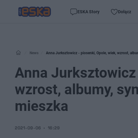
ESKA Story
Dołącz
News
Anna Jurksztowicz - piosenki, Opole, wiek, wzrost, albu
Anna Jurksztowicz -
wzrost, albumy, syn
mieszka
2021-09-06
16:29