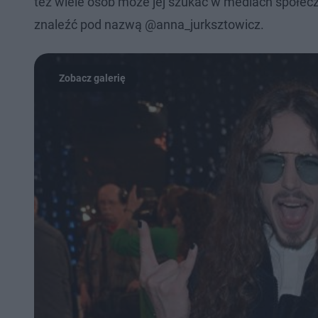
też wiele osób może jej szukać w mediach społec
znaleźć pod nazwą @anna_jurksztowicz.