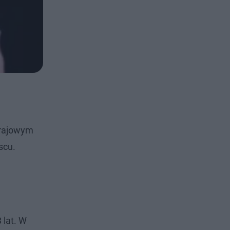
Krajowym
scu.
 lat. W