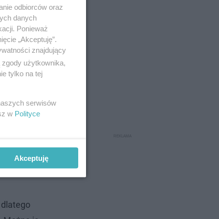
anie odbiorców oraz
nych danych
kacji. Ponieważ
ięcie „Akceptuję”.
ywatności znajdujący
ą zgody użytkownika,
 tylko na tej
ytor muzyki
 naszych serwisów
esz w
Polityce
okalistą,
zy innymi
Akceptuję
 dlatego