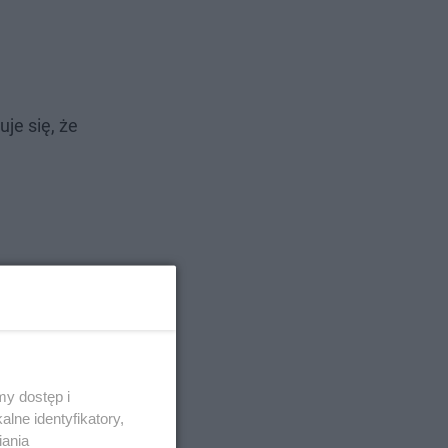
je się, że
y dostęp i
lne identyfikatory,
iania