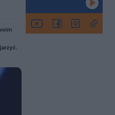
swoim
jarzyć.