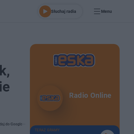
Słuchaj radia
Menu
k,
ie
Radio Online
daj do Google
TERAZ GRAMY