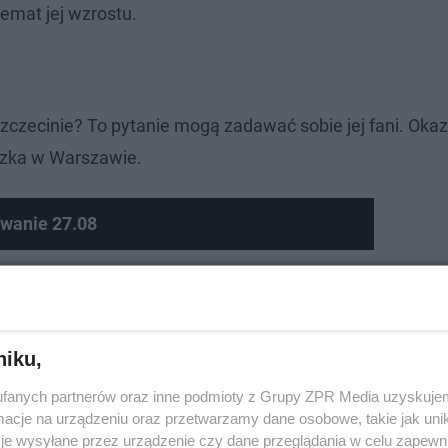
temat jej wzrostu.
zecinie? To pytanie mogą zadawać sobie jej fani. Okazu
eszka w Warszawie.
owanie 27.08
niku,
fanych partnerów oraz inne podmioty z Grupy ZPR Media uzyskujem
cje na urządzeniu oraz przetwarzamy dane osobowe, takie jak unika
je wysyłane przez urządzenie czy dane przeglądania w celu zapewn