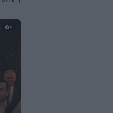
. Można ją
10