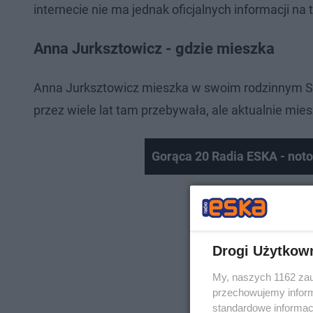
internecie nie ma jednak oficjalnych informacji na 
Anna Jurksztowicz - gdzie mieszka
Anna Jurksztowicz mieszka w swoim rodzinnym Szc
przez wiele lat tam przebywała, ale aktualnie mi
Gorąca 20 Radia ESKA - not
Drogi Użytkow
My, naszych 1162 zau
przechowujemy informa
standardowe informac