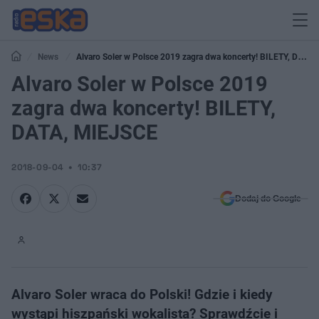
News
Alvaro Soler w Polsce 2019 zagra dwa koncerty! BILETY, DATA,
MIEJSCE
Alvaro Soler w Polsce 2019
zagra dwa koncerty! BILETY,
DATA, MIEJSCE
2018-09-04
10:37
Dodaj do Google
Alvaro Soler wraca do Polski! Gdzie i kiedy
wystąpi hiszpański wokalista? Sprawdźcie i