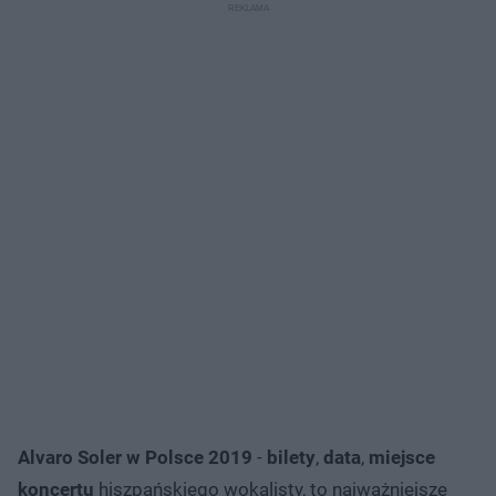
Alvaro Soler w Polsce 2019
-
bilety
,
data
,
miejsce
koncertu
hiszpańskiego wokalisty, to najważniejsze