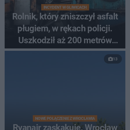
INCYDENT W GLIWICACH
Rolnik, który zniszczył asfalt
pługiem, w rękach policji.
Uszkodził aż 200 metrów
nowej drogi
13
NOWE POŁĄCZENIE Z WROCŁAWIA
Ryanair zaskakuje. Wrocław