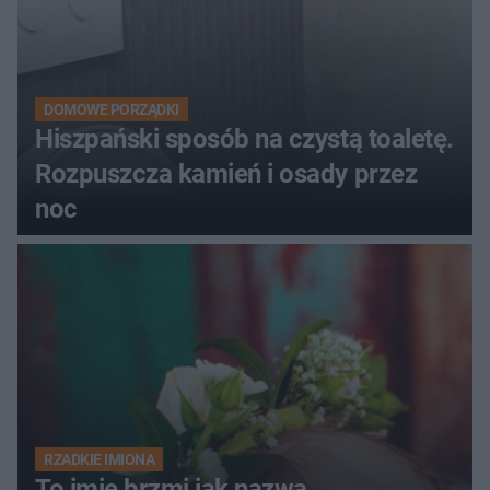
DOMOWE PORZĄDKI
Hiszpański sposób na czystą toaletę.
Rozpuszcza kamień i osady przez
noc
RZADKIE IMIONA
To imię brzmi jak nazwa