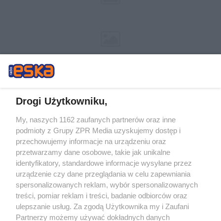
Drogi Użytkowniku,
My, naszych 1162 zaufanych partnerów oraz inne
Żaden utwór zamieszczony w serwisie nie może być powielany i
podmioty z Grupy ZPR Media uzyskujemy dostęp i
rozpowszechniany lub dalej rozpowszechniany w jakikolwiek sposób (w
tym także elektroniczny lub mechaniczny) na jakimkolwiek polu
przechowujemy informacje na urządzeniu oraz
eksploatacji w jakiejkolwiek formie, włącznie z umieszczaniem w Internecie
przetwarzamy dane osobowe, takie jak unikalne
bez pisemnej zgody właściciela praw. Jakiekolwiek użycie lub
wykorzystanie utworów w całości lub w części z naruszeniem prawa, tzn.
identyfikatory, standardowe informacje wysyłane przez
bez właściwej zgody, jest zabronione pod groźbą kary i może być ścigane
urządzenie czy dane przeglądania w celu zapewniania
prawnie.
spersonalizowanych reklam, wybór spersonalizowanych
treści, pomiar reklam i treści, badanie odbiorców oraz
ulepszanie usług. Za zgodą Użytkownika my i Zaufani
Partnerzy możemy używać dokładnych danych