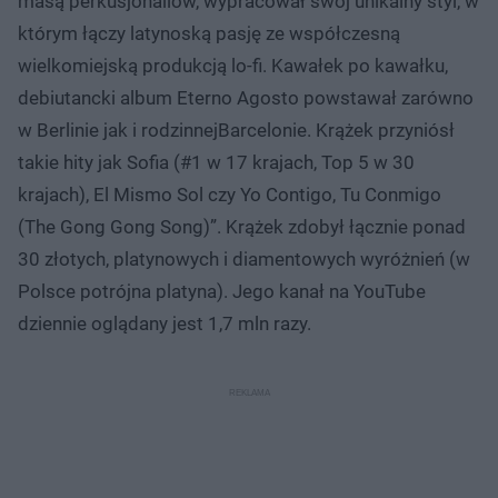
masą perkusjonaliów, wypracował swój unikalny styl, w
którym łączy latynoską pasję ze współczesną
wielkomiejską produkcją lo-fi. Kawałek po kawałku,
debiutancki album Eterno Agosto powstawał zarówno
w Berlinie jak i rodzinnejBarcelonie. Krążek przyniósł
takie hity jak Sofia (#1 w 17 krajach, Top 5 w 30
krajach), El Mismo Sol czy Yo Contigo, Tu Conmigo
(The Gong Gong Song)”. Krążek zdobył łącznie ponad
30 złotych, platynowych i diamentowych wyróżnień (w
Polsce potrójna platyna). Jego kanał na YouTube
dziennie oglądany jest 1,7 mln razy.