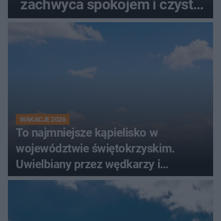
zachwyca spokojem i czystą
wodą
WAKACJE 2026
To najmniejsze kąpielisko w
województwie świętokrzyskim.
Uwielbiany przez wędkarzy i
turystów