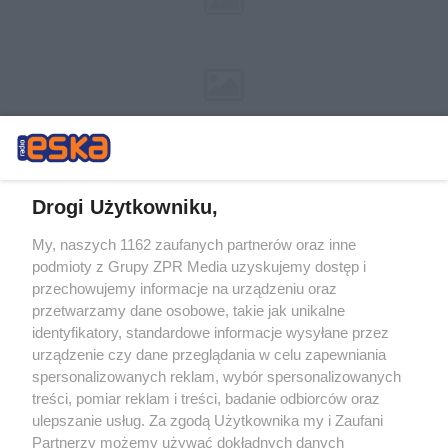
Drogi Użytkowniku,
My, naszych 1162 zaufanych partnerów oraz inne
Żaden utwór zamieszczony w serwisie nie może być powielany i
podmioty z Grupy ZPR Media uzyskujemy dostęp i
rozpowszechniany lub dalej rozpowszechniany w jakikolwiek sposób (w
tym także elektroniczny lub mechaniczny) na jakimkolwiek polu
przechowujemy informacje na urządzeniu oraz
eksploatacji w jakiejkolwiek formie, włącznie z umieszczaniem w
przetwarzamy dane osobowe, takie jak unikalne
Internecie bez pisemnej zgody właściciela praw. Jakiekolwiek użycie lub
identyfikatory, standardowe informacje wysyłane przez
wykorzystanie utworów w całości lub w części z naruszeniem prawa,
tzn. bez właściwej zgody, jest zabronione pod groźbą kary i może być
urządzenie czy dane przeglądania w celu zapewniania
ścigane prawnie.
spersonalizowanych reklam, wybór spersonalizowanych
treści, pomiar reklam i treści, badanie odbiorców oraz
ulepszanie usług. Za zgodą Użytkownika my i Zaufani
Partnerzy możemy używać dokładnych danych