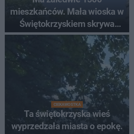
mieszkańców. Mała wioska w
Świętokrzyskiem skrywa
zabytki, bywał tu nawet król
CIEKAWOSTKA
Ta świętokrzyska wieś
wyprzedzała miasta o epokę.