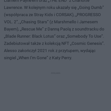
Liamem Payne’em oraz „THE END” z Charlotte
Lawrence. W kolejnym roku ukazały się „Going Dumb”
(współpraca ze Stray Kids i CORSAK), „PROGRESSO
VOL. 2”, „Chasing Stars” (z Marshmello i Jamesem
Bayem), „Rescue Me” z Danną Paolą z soundtracku do
„Blade Runner: Black Lotus” oraz „Somebody To Use”.
Zadebiutował także z kolekcją NFT „Cosmic Genesis”.
Alesso zakończył 2021 rok z przytupem, wydając
singiel „When I’m Gone” z Katy Perry.