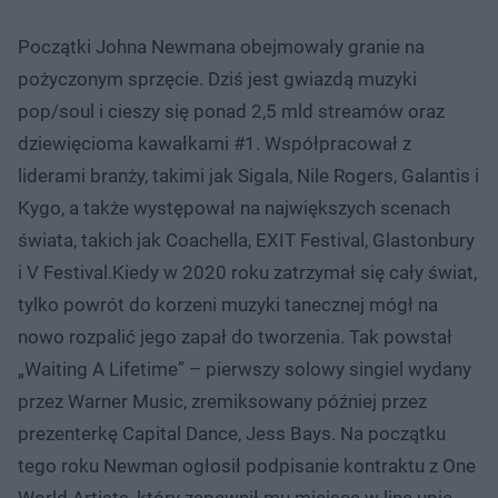
Początki Johna Newmana obejmowały granie na
pożyczonym sprzęcie. Dziś jest gwiazdą muzyki
pop/soul i cieszy się ponad 2,5 mld streamów oraz
dziewięcioma kawałkami #1. Współpracował z
liderami branży, takimi jak Sigala, Nile Rogers, Galantis i
Kygo, a także występował na największych scenach
świata, takich jak Coachella, EXIT Festival, Glastonbury
i V Festival.Kiedy w 2020 roku zatrzymał się cały świat,
tylko powrót do korzeni muzyki tanecznej mógł na
nowo rozpalić jego zapał do tworzenia. Tak powstał
„Waiting A Lifetime” – pierwszy solowy singiel wydany
przez Warner Music, zremiksowany później przez
prezenterkę Capital Dance, Jess Bays. Na początku
tego roku Newman ogłosił podpisanie kontraktu z One
World Artists, który zapewnił mu miejsce w line upie