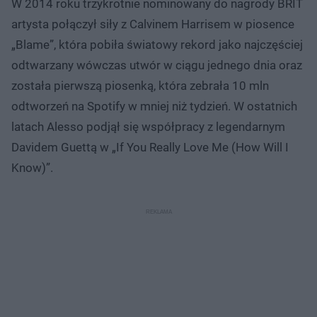
W 2014 roku trzykrotnie nominowany do nagrody BRIT
artysta połączył siły z Calvinem Harrisem w piosence
„Blame”, która pobiła światowy rekord jako najczęściej
odtwarzany wówczas utwór w ciągu jednego dnia oraz
została pierwszą piosenką, która zebrała 10 mln
odtworzeń na Spotify w mniej niż tydzień. W ostatnich
latach Alesso podjął się współpracy z legendarnym
Davidem Guettą w „If You Really Love Me (How Will I
Know)”.