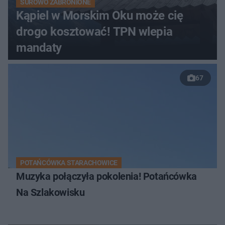
SUROWO ZABRONIONE
Kąpiel w Morskim Oku może cię
drogo kosztować! TPN wlepia
mandaty
67
POTAŃCÓWKA STARACHOWICE
Muzyka połączyła pokolenia! Potańcówka
Na Szlakowisku