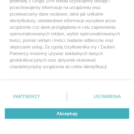
podmioty z Grupy ZPR Media uzyskujemy dostęp i
przechowujemy informacje na urządzeniu oraz
przetwarzamy dane osobowe, takie jak unikalne
identyfikatory, standardowe informacje wysyłane przez
urządzenie czy dane przeglądania w celu zapewniania
spersonalizowanych reklam, wybór spersonalizowanych
treści, pomiar reklam i treści, badanie odbiorców oraz
PIŁKA NOŻNA
ulepszanie usług. Za zgodą Użytkownika my i Zaufani
Ekstraklasa klasyfikacja strzelców.
Partnerzy możemy używać dokładnych danych
geolokalizacyjnych oraz aktywnie skanować
Kto prowadzi w zestawieniu?
charakterystykę urządzenia do celów identyfikacji.
Ponieważ cenimy Twoją prywatność, prosimy o zgodę na
korzystanie z tych technologii poprzez kliknięcie
„Akceptuję”. Zgoda jest dobrowolna i zawsze możesz ją
zmienić/wycofać klikając przycisk ustawień prywatności
PARTNERZY
USTAWIENIA
znajdujący się w lewym dolnym rogu strony
. Niektóre
rodzaje przetwarzania danych nie wymagają zgody
Akceptuję
użytkownika, ale masz prawo sprzeciwić się takiemu
przetwarzaniu. Preferencje będą miały zastosowanie tylko
na tej witrynie.
PIŁKA NOŻNA