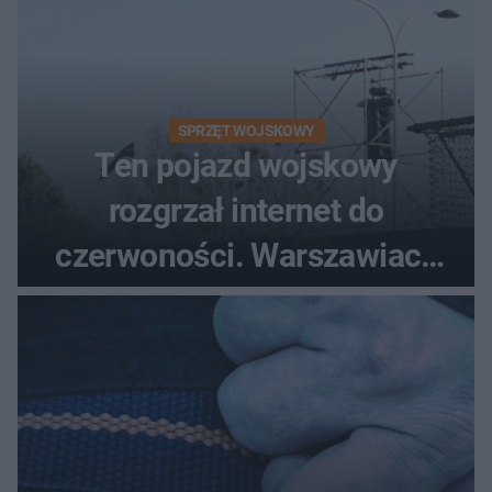
SPRZĘT WOJSKOWY
Ten pojazd wojskowy
rozgrzał internet do
czerwoności. Warszawiacy
pytali, czy to Mad Max!