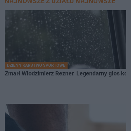
NAJNOWSZE Z DZIAŁU NAJNOWSZE
DZIENNIKARSTWO SPORTOWE
Zmarł Włodzimierz Rezner. Legendarny głos kola