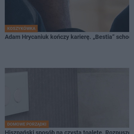
KOSZYKÓWKA
Adam Hrycaniuk kończy karierę. „Bestia” schodzi
DOMOWE PORZĄDKI
Hiszpański sposób na czystą toaletę. Rozpuszcz