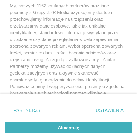
My, naszych 1162 zaufanych partnerów oraz inne
Żaden utwór zamieszczony w serwisie nie może być powielany i
podmioty z Grupy ZPR Media uzyskujemy dostęp i
rozpowszechniany lub dalej rozpowszechniany w jakikolwiek sposób (w
tym także elektroniczny lub mechaniczny) na jakimkolwiek polu
przechowujemy informacje na urządzeniu oraz
eksploatacji w jakiejkolwiek formie, włącznie z umieszczaniem w Internecie
przetwarzamy dane osobowe, takie jak unikalne
bez pisemnej zgody właściciela praw. Jakiekolwiek użycie lub
wykorzystanie utworów w całości lub w części z naruszeniem prawa, tzn.
identyfikatory, standardowe informacje wysyłane przez
bez właściwej zgody, jest zabronione pod groźbą kary i może być ścigane
urządzenie czy dane przeglądania w celu zapewniania
prawnie.
spersonalizowanych reklam, wybór spersonalizowanych
treści, pomiar reklam i treści, badanie odbiorców oraz
ulepszanie usług. Za zgodą Użytkownika my i Zaufani
Partnerzy możemy używać dokładnych danych
geolokalizacyjnych oraz aktywnie skanować
charakterystykę urządzenia do celów identyfikacji.
O nas
Ponieważ cenimy Twoją prywatność, prosimy o zgodę na
korzystanie z tych technologii poprzez kliknięcie
Informacje prawne
„Akceptuję”. Zgoda jest dobrowolna i zawsze możesz ją
zmienić/wycofać klikając przycisk ustawień prywatności
Nasze serwisy
PARTNERZY
USTAWIENIA
znajdujący się w lewym dolnym rogu strony
. Niektóre
rodzaje przetwarzania danych nie wymagają zgody
© 2026 Grupa ZPR Media
Akceptuję
użytkownika, ale masz prawo sprzeciwić się takiemu
przetwarzaniu. Preferencje będą miały zastosowanie tylko