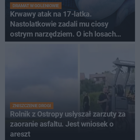
DRAMAT W GOLENIOWIE
Krwawy atak na 17-latka.
Nastolatkowie zadali mu ciosy
ostrym narzędziem. O ich losach
zdecyduje sąd rodzinny
ZNISZCZENIE DROGI
Rolnik z Ostropy usłyszał zarzuty za
zaoranie asfaltu. Jest wniosek o
areszt