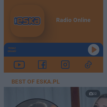
Radio Online
TERAZ
GRAMY
BEST OF ESKA.PL
22