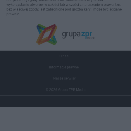
bez pisemnej zgody właściciela praw. Jakiekolwiek użycie lub
wykorzystanie utworów w całości lub w części z naruszeniem prawa, tzn.
bez właściwej zgody, jest zabronione pod groźbą kary i może być ścigane
prawnie.
O nas
Informacje prawne
Nasze serwisy
© 2026 Grupa ZPR Media