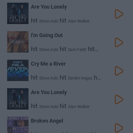
Are You Lonely
hit
hit
Steve Aoki
Alan Walker
I'm Going Out
hit
hit
hit
Steve Aoki
Sam Feldt
hit
Nile Rodgers
Zak Abel
Cry Me a River
hit
hit
hit
Steve Aoki
Dimitri Vegas
hit
Timbaland
W&w
Are You Lonely
hit
hit
Steve Aoki
Alan Walker
Broken Angel