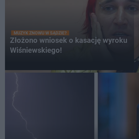
MUZYK ZNOWU W SĄDZIE?
Złożono wniosek o kasację wyroku
Wiśniewskiego!