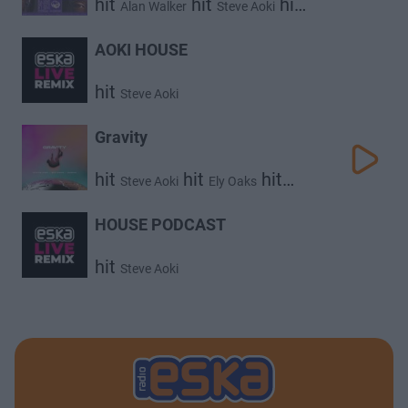
hit
hit
hit
Alan Walker
Steve Aoki
hit
Arash
ft.
Lonely Club
AOKI HOUSE
hit
Steve Aoki
Gravity
hit
hit
hit
Steve Aoki
Ely Oaks
Sacha
HOUSE PODCAST
hit
Steve Aoki