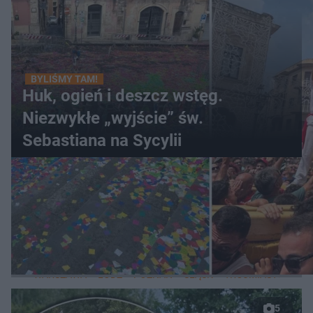
BYLIŚMY TAM!
Huk, ogień i deszcz wstęg.
Niezwykłe „wyjście” św.
Sebastiana na Sycylii
WIĘCEJ
LOKALNE
WARSZAWA
ŁÓDŹ
POZNAŃ
ŚLĄSK
TRÓJMIASTO
LUB
5