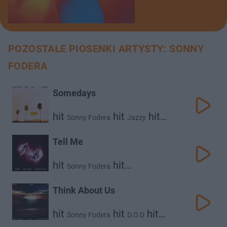
POZOSTAŁE PIOSENKI ARTYSTY: SONNY
FODERA
Somedays
hit
hit
hit
Sonny Fodera
Jazzy
D.O.D
Tell Me
hit
hit
Sonny Fodera
Clementine Douglas
Think About Us
hit
hit
hit
Sonny Fodera
D.O.D
Poppy Baskcomb