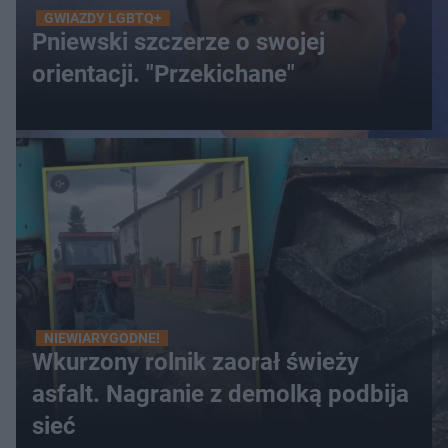
GWIAZDY LGBTQ+
Pniewski szczerze o swojej
orientacji. "Przekichane"
NIEWIARYGODNE!
Wkurzony rolnik zaorał świeży
asfalt. Nagranie z demolką podbija
sieć