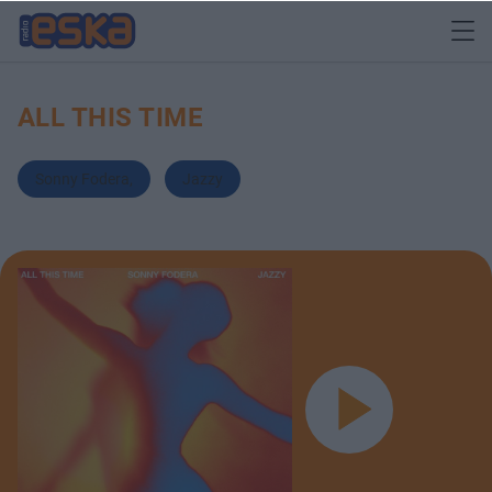
ALL THIS TIME
Sonny Fodera
,
Jazzy