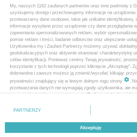
My, naszych 1162 zaufanych partnerów oraz inne podmioty z 
uzyskujemy dostęp i przechowujemy informacje na urządzeniu 
przetwarzamy dane osobowe, takie jak unikalne identyfikatory,
informacje wysyłane przez urządzenie czy dane przeglądania w
zapewniania spersonalizowanych reklam, wybór spersonalizowa
pomiar reklam i treści, badanie odbiorców oraz ulepszanie usłu
Użytkownika my i Zaufani Partnerzy możemy używać dokładn
geolokalizacyjnych oraz aktywnie skanować charakterystykę u
celów identyfikacji. Ponieważ cenimy Twoją prywatność, prosi
korzystanie z tych technologii poprzez kliknięcie „Akceptuję”. Z
dobrowolna i zawsze możesz ją zmienić/wycofać klikając przyc
prywatności znajdujący się w lewym dolnym rogu strony
. N
przetwarzania danych nie wymagają zgody użytkownika, ale m
sprzeciwić się takiemu przetwarzaniu. Preferencje będą miały 
tylko na tej witrynie.
PARTNERZY
Zapoznaj się z poniższymi informacjami, abyś mógł świadomie
korzystać z naszych serwisów internetowych. Szczegółowe in
dotyczące przetwarzania Twoich danych znajdziesz w
Polityce
Akceptuję
Cookies
oraz po kliknięciu w „Ustawienia”.