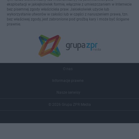
eksploatacji w jakiejkolwiek formie, włącznie z umieszczaniem w Internecie
bez pisemnej zgody właściciela praw. Jakiekolwiek użycie lub
wykorzystanie utworów w całości lub w części z naruszeniem prawa, tzn.
bez właściwej zgody, jest zabronione pod groźbą kary i może być ścigane
prawnie.
O nas
Informacje prawne
Nasze serwisy
© 2026 Grupa ZPR Media