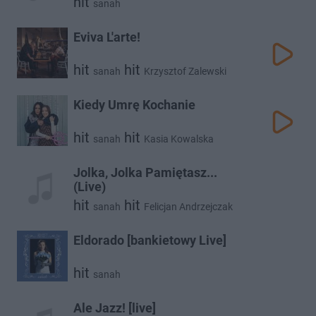
hit
sanah
Eviva L'arte!
hit
hit
sanah
Krzysztof Zalewski
Kiedy Umrę Kochanie
hit
hit
sanah
Kasia Kowalska
Jolka, Jolka Pamiętasz...
(Live)
hit
hit
sanah
Felicjan Andrzejczak
Eldorado [bankietowy Live]
hit
sanah
Ale Jazz! [live]