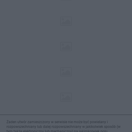
Żaden utwór zamieszczony w serwisie nie może być powielany i
rozpowszechniany lub dalej rozpowszechniany w jakikolwiek sposób (w
tym także elektroniczny lub mechaniczny) na jakimkolwiek polu