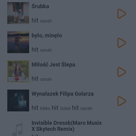
Śrubka
hit
sanah
było, minęło
hit
sanah
Miłość Jest Ślepa
hit
sanah
Wynalazek Filipa Golarza
hit
hit
hit
Kleks
Sobel
sanah
Invisible Dressb(Maro Musix
X Skytech Remix)