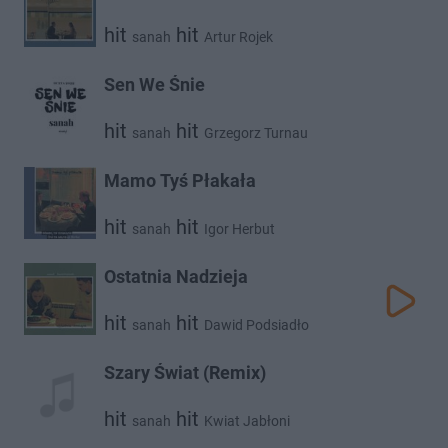
hit
hit
sanah
Artur Rojek
Sen We Śnie
hit
hit
sanah
Grzegorz Turnau
Mamo Tyś Płakała
hit
hit
sanah
Igor Herbut
Ostatnia Nadzieja
hit
hit
sanah
Dawid Podsiadło
Szary Świat (Remix)
hit
hit
sanah
Kwiat Jabłoni