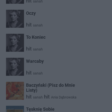
hit
sanah
Oczy
hit
sanah
To Koniec
hit
sanah
Warcaby
hit
sanah
Baczyński (Pisz do Mnie
Listy)
hit
hit
sanah
Ania Dąbrowska
Tęsknię Sobie