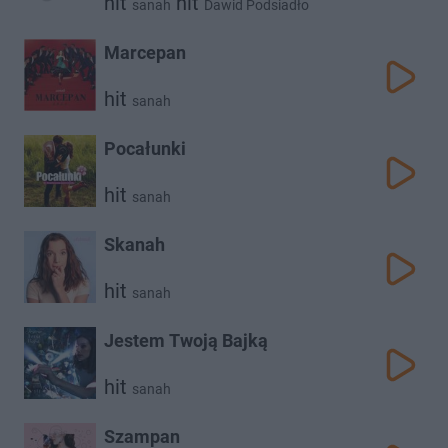
hit
hit
sanah
Dawid Podsiadło
Marcepan
hit
sanah
Pocałunki
hit
sanah
Skanah
hit
sanah
Jestem Twoją Bajką
hit
sanah
Szampan