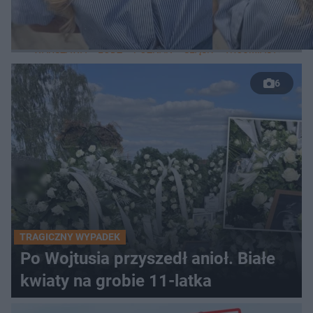
LOKALNE
WARSZAWA
ŁÓDŹ
POZNAŃ
ŚLĄSK
TRÓJMIASTO
LUB
6
TRAGICZNY WYPADEK
Po Wojtusia przyszedł anioł. Białe
kwiaty na grobie 11-latka