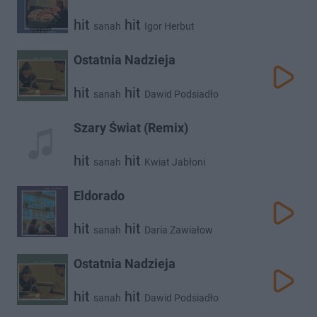
hit
hit
sanah
Igor Herbut
Ostatnia Nadzieja
hit
hit
sanah
Dawid Podsiadło
Szary Świat (Remix)
hit
hit
sanah
Kwiat Jabłoni
Eldorado
hit
hit
sanah
Daria Zawiałow
Ostatnia Nadzieja
hit
hit
sanah
Dawid Podsiadło