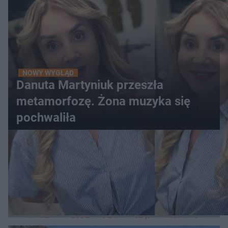
NOWY WYGLĄD
Danuta Martyniuk przeszła
metamorfozę. Żona muzyka się
pochwaliła
WIĘCEJ
LOKALNE
WARSZAWA
ŁÓDŹ
POZNAŃ
ŚLĄSK
TRÓJMIASTO
LUB