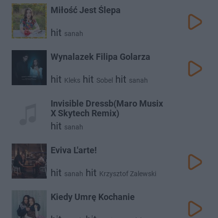
Miłość Jest Ślepa
hit
sanah
Wynalazek Filipa Golarza
hit
hit
hit
Kleks
Sobel
sanah
Invisible Dressb(Maro Musix
X Skytech Remix)
hit
sanah
Eviva L'arte!
hit
hit
sanah
Krzysztof Zalewski
Kiedy Umrę Kochanie