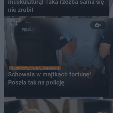
muskulaturą! Taka rzeźba sama się
nie zrobi!
5
SKOŃCZYŁA W KAJDANKACH
Schowała w majtkach fortunę!
Poszła tak na policję