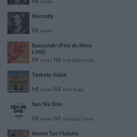
hit
sanah
Warcaby
hit
sanah
Baczyński (Pisz do Mnie
Listy)
hit
hit
sanah
Ania Dąbrowska
Tęsknię Sobie
hit
hit
sanah
Artur Rojek
Sen We Śnie
hit
hit
sanah
Grzegorz Turnau
Mamo Tyś Płakała