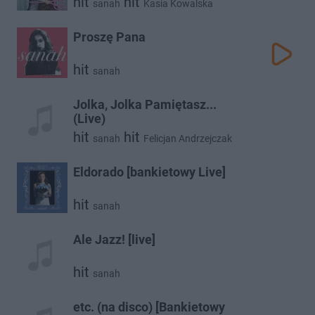
hit
hit
sanah
Kasia Kowalska
Proszę Pana
hit
sanah
Jolka, Jolka Pamiętasz...
(Live)
hit
hit
sanah
Felicjan Andrzejczak
Eldorado [bankietowy Live]
hit
sanah
Ale Jazz! [live]
hit
sanah
etc. (na disco) [Bankietowy