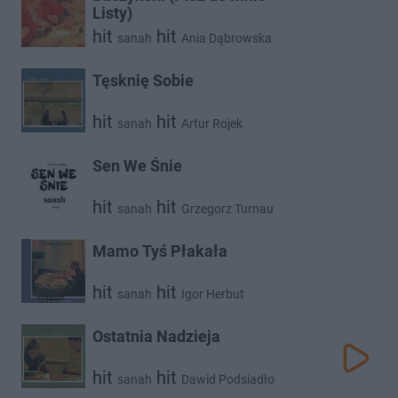
Listy)
hit
hit
sanah
Ania Dąbrowska
Tęsknię Sobie
hit
hit
sanah
Artur Rojek
Sen We Śnie
hit
hit
sanah
Grzegorz Turnau
Mamo Tyś Płakała
hit
hit
sanah
Igor Herbut
Ostatnia Nadzieja
hit
hit
sanah
Dawid Podsiadło