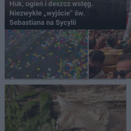
Huk, ogień i deszcz wstęg.
Niezwykłe „wyjście” św.
Sebastiana na Sycylii
WIĘCEJ
LOKALNE
WARSZAWA
ŁÓDŹ
POZNAŃ
ŚLĄSK
TRÓJMIASTO
LUB