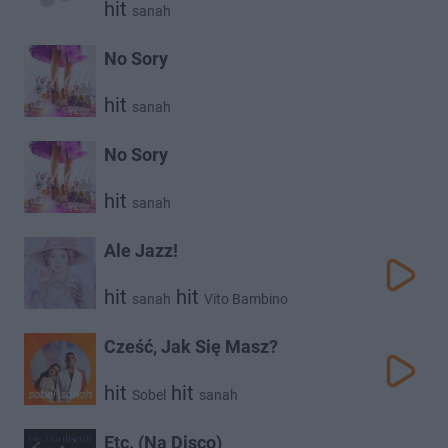
hit
sanah
No Sory
hit
sanah
No Sory
hit
sanah
Ale Jazz!
hit
hit
sanah
Vito Bambino
Cześć, Jak Się Masz?
hit
hit
Sobel
sanah
Etc. (Na Disco)