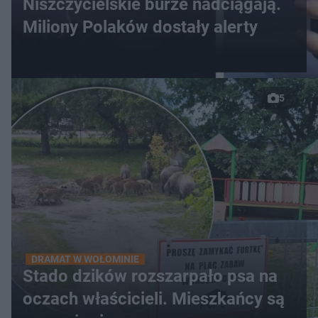
Niszczycielskie burze nadciągają.
Miliony Polaków dostały alerty
5
DRAMAT W WOŁOMINIE
Stado dzików rozszarpało psa na
oczach właścicieli. Mieszkańcy są