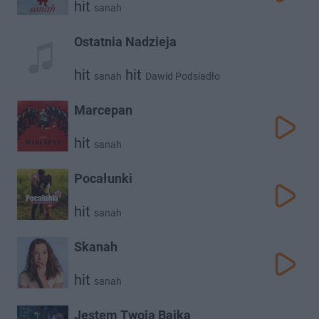
hit
sanah
Ostatnia Nadzieja
hit
hit
sanah
Dawid Podsiadło
Marcepan
hit
sanah
Pocałunki
hit
sanah
Skanah
hit
sanah
Jestem Twoją Bajką