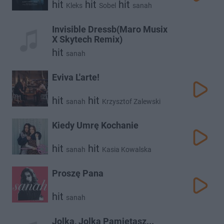
hit
hit
hit
Kleks
Sobel
sanah
Invisible Dressb(Maro Musix
X Skytech Remix)
hit
sanah
Eviva L'arte!
hit
hit
sanah
Krzysztof Zalewski
Kiedy Umrę Kochanie
hit
hit
sanah
Kasia Kowalska
Proszę Pana
hit
sanah
Jolka, Jolka Pamiętasz...