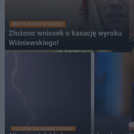
MUZYK ZNOWU W SĄDZIE?
Złożono wniosek o kasację wyroku
Wiśniewskiego!
POTĘŻNE ZAŁAMANIE POGODY