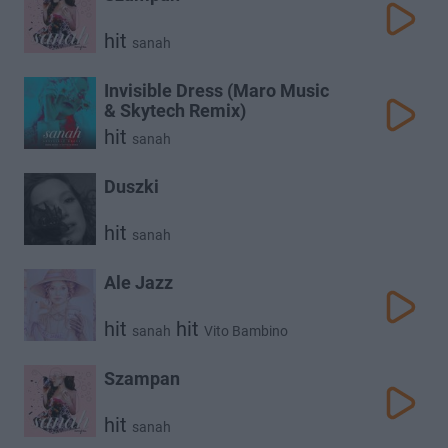
hit
sanah
Invisible Dress (Maro Music
& Skytech Remix)
hit
sanah
Duszki
hit
sanah
Ale Jazz
hit
hit
sanah
Vito Bambino
Szampan
hit
sanah