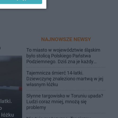
NAJNOWSZE NEWSY
J
To miasto w województwie śląskim
było stolicą Polskiego Państwa
Podziemnego. Dziś zna je każdy
pielgrzym
Tajemnicza śmierć 14-latki.
Dziewczynę znaleziono martwą w jej
własnym łóżku
Słynne targowisko w Toruniu upada?
latki.
Ludzi coraz mniej, mnożą się
problemy
o
 łóżku