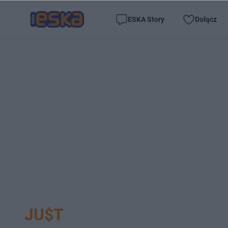
ESKA Story
Dołącz
JU$T