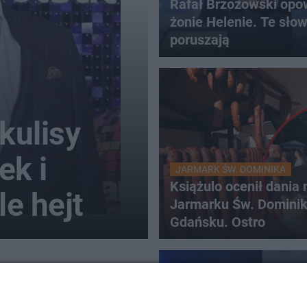
Rafał Brzozowski opo
żonie Helenie. Te sło
poruszają
kulisy
ek i
JARMARK ŚW. DOMINIKA
Książulo ocenił dania 
e hejt
Jarmarku Św. Domini
Gdańsku. Ostro