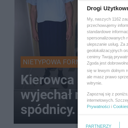
Drogi Użytkow
My, naszych 1162 zau
przechowujemy informa
standardowe informac
spersonalizowanych re
ulepszanie usług. Za
geolokalizacyjnych or
cenimy Twoją prywatno
NIETYPOWA FORMA BUNTU
Zgoda jest dobrowoln
się w lewym dolnym r
Kierowca autobus
ale masz prawo sprzec
witrynie.
wyjechał na trasę
Zapoznaj się z poniż
internetowych. Szcze
spódnicy. ZTM nał
Prywatności
i
Cookie
PARTNERZY