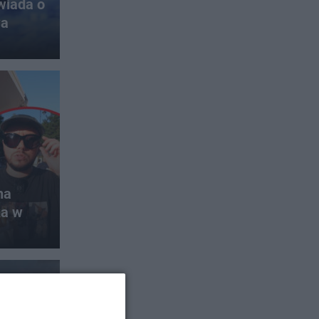
wiada o
wa
na
ka w