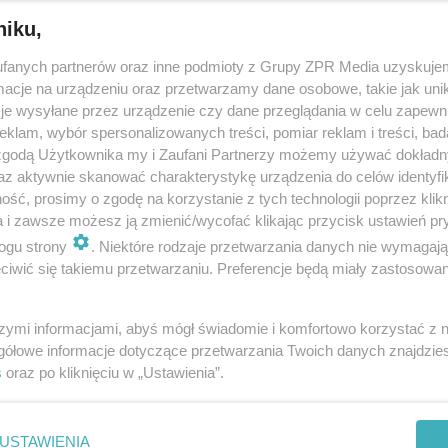
niku,
BURZA
fanych partnerów oraz inne podmioty z Grupy ZPR Media uzyskujem
Dramatyczne chwile n
cje na urządzeniu oraz przetwarzamy dane osobowe, takie jak unika
je wysyłane przez urządzenie czy dane przeglądania w celu zapewn
jeziorze. W wodzie zn
klam, wybór spersonalizowanych treści, pomiar reklam i treści, bad
się 39 nastolatków
 zgodą Użytkownika my i Zaufani Partnerzy możemy używać dokład
az aktywnie skanować charakterystykę urządzenia do celów identyfi
ść, prosimy o zgodę na korzystanie z tych technologii poprzez klikn
a i zawsze możesz ją zmienić/wycofać klikając przycisk ustawień pr
ogu strony
. Niektóre rodzaje przetwarzania danych nie wymagaj
u
iwić się takiemu przetwarzaniu. Preferencje będą miały zastosowanie
 w
szymi informacjami, abyś mógł świadomie i komfortowo korzystać z
ZMIANY W POLSACIE
gółowe informacje dotyczące przetwarzania Twoich danych znajdzi
Ewa Kasprzyk poza "
ożył karę
s
oraz po kliknięciu w „Ustawienia”.
z Gwiazdami". Rafał 
zdradza kulisy
USTAWIENIA