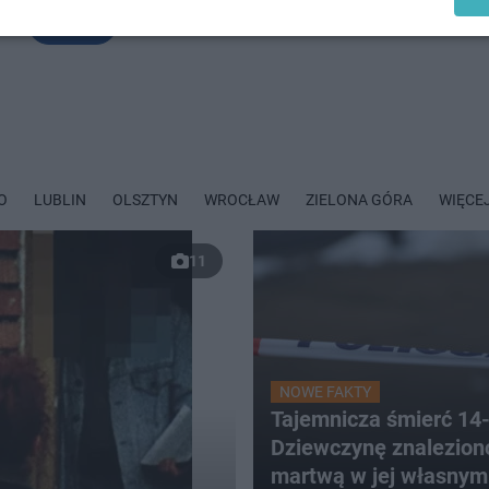
WIĘCEJ
O
LUBLIN
OLSZTYN
WROCŁAW
ZIELONA GÓRA
WIĘCE
11
NOWE FAKTY
Tajemnicza śmierć 14-
Dziewczynę znalezion
martwą w jej własnym