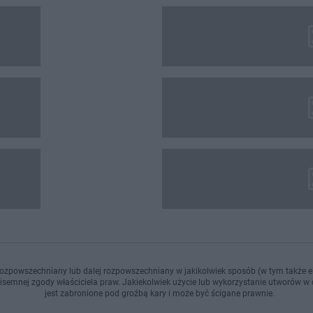
ozpowszechniany lub dalej rozpowszechniany w jakikolwiek sposób (w tym także el
pisemnej zgody właściciela praw. Jakiekolwiek użycie lub wykorzystanie utworów w c
jest zabronione pod groźbą kary i może być ścigane prawnie.