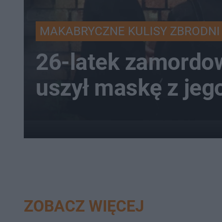
MAKABRYCZNE KULISY ZBRODNI
26-latek zamordow
uszył maskę z jeg
ZOBACZ WIĘCEJ