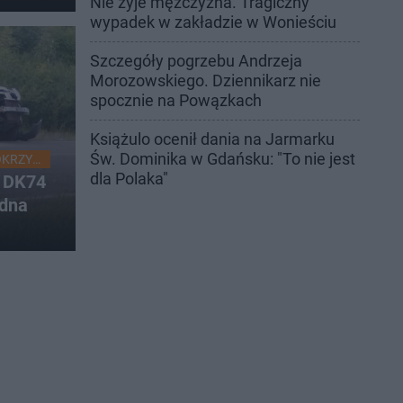
Nie żyje mężczyzna. Tragiczny
wypadek w zakładzie w Wonieściu
Szczegóły pogrzebu Andrzeja
Morozowskiego. Dziennikarz nie
spocznie na Powązkach
Książulo ocenił dania na Jarmarku
Św. Dominika w Gdańsku: "To nie jest
OKRZYSKIE
dla Polaka"
a DK74
edna