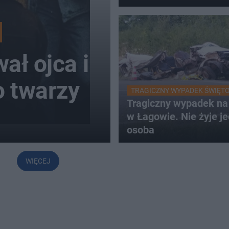
ał ojca i
o twarzy
TRAGICZNY WYPADEK ŚWIĘT
Tragiczny wypadek n
w Łagowie. Nie żyje j
osoba
WIĘCEJ