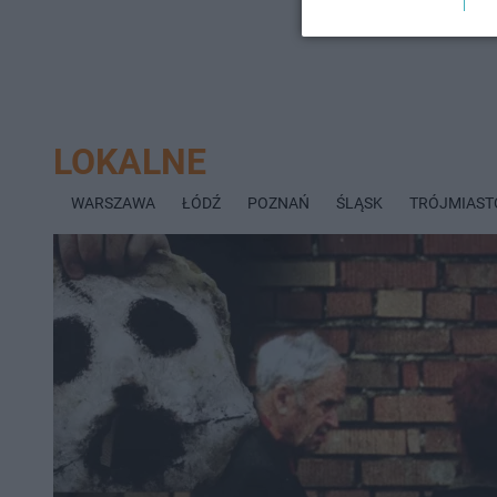
LOKALNE
WARSZAWA
ŁÓDŹ
POZNAŃ
ŚLĄSK
TRÓJMIAST