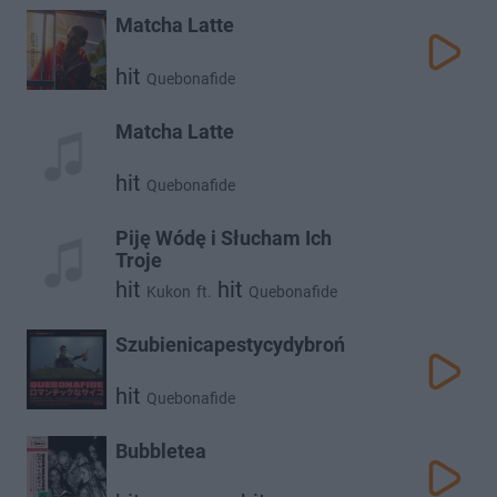
Matcha Latte
hit
Quebonafide
Matcha Latte
hit
Quebonafide
Piję Wódę i Słucham Ich
Troje
hit
hit
Kukon
ft.
Quebonafide
Szubienicapestycydybroń
hit
Quebonafide
Bubbletea