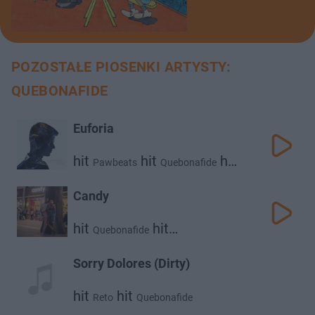
POZOSTAŁE PIOSENKI ARTYSTY:
QUEBONAFIDE
Euforia
hit
hit
hit
Pawbeats
Quebonafide
Katarzyna Grzesiek
Candy
hit
hit
Quebonafide
Klaudia Szafranska
Sorry Dolores (Dirty)
hit
hit
Reto
Quebonafide