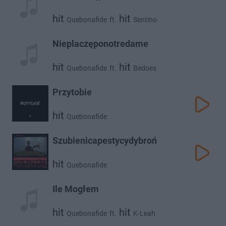
hit
hit
Quebonafide
ft.
Sentino
Nieplaczęponotredame
hit
hit
Quebonafide
ft.
Bedoes
Przytobie
hit
Quebonafide
Szubienicapestycydybroń
hit
Quebonafide
Ile Mogłem
hit
hit
Quebonafide
ft.
K-Leah