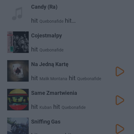
Candy (Ra)
hit
hit
Quebonafide
Klaudia Szafrańska
Cojestmałpy
hit
Quebonafide
Na Jedną Kartę
hit
hit
Malik Montana
Quebonafide
Same Zmartwienia
hit
hit
Kuban
Quebonafide
Sniffing Gas