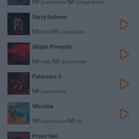
hit
hit
Quebonafide
Omega Sapien
Sorry Dolores
hit
hit
Reto
Quebonafide
Głupie Pomysły
hit
hit
Gedz
Quebonafide
Futurama 3
hit
Quebonafide
Wkrótce
hit
hit
Quebonafide
Oki
Przez Sen