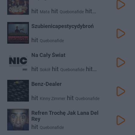
hit
hit
hit
Mata
Quebonafide
Malik Montana
Szubienicapestycydybroń
hit
Quebonafide
Na Cały Świat
hit
hit
hit
Sokół
Quebonafide
Pezet
Benz-Dealer
hit
hit
Kinny Zimmer
Quebonafide
Refren Trochę Jak Lana Del
Rey
hit
Quebonafide