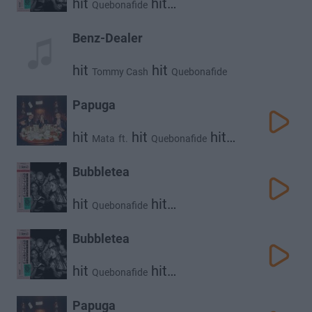
hit
hit
Quebonafide
Daria Zawiałow
Benz-Dealer
hit
hit
Tommy Cash
Quebonafide
Papuga
hit
hit
hit
Mata
ft.
Quebonafide
Malik Montana
Bubbletea
hit
hit
Quebonafide
Daria Zawiałow
Bubbletea
hit
hit
Quebonafide
Daria Zawiałow
Papuga