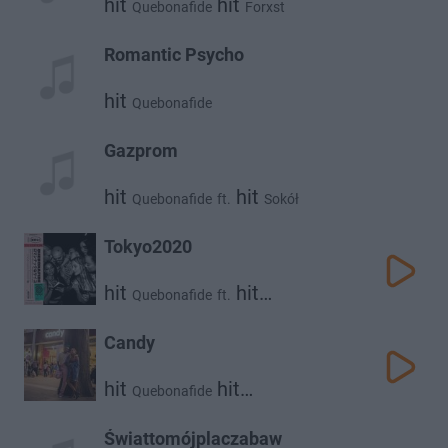
hit
hit
Quebonafide
Forxst
Romantic Psycho
hit
Quebonafide
Gazprom
hit
hit
Quebonafide
ft.
Sokół
Tokyo2020
hit
hit
Quebonafide
ft.
Taco Hemingway
Candy
hit
hit
Quebonafide
Klaudia Szafranska
Świattomójplaczabaw