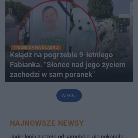
TRAGEDIA NA ŚLĄSKU
Ksiądz na pogrzebie 9-letniego
Fabianka. "Słońce nad jego życiem
zachodzi w sam poranek"
WIĘCEJ
NAJNOWSZE NEWSY
Jagiellonia zaczęła od samobója, ale pokonała