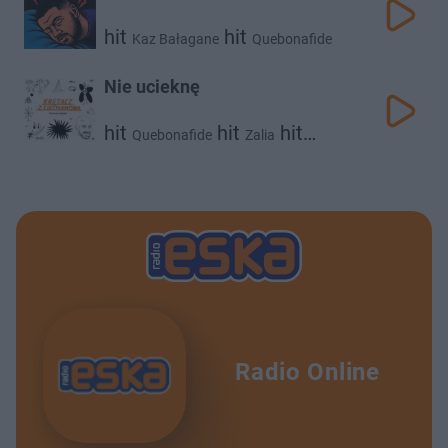
hit
hit
Kaz Bałagane
Quebonafide
Nie ucieknę
hit
hit
hit
Quebonafide
Zalia
Favst
Radio Online