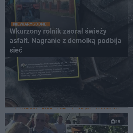
NIEWIARYGODNE!
Wkurzony rolnik zaorał świeży
asfalt. Nagranie z demolką podbija
sieć
WIĘCEJ
LOKALNE
WARSZAWA
ŁÓDŹ
POZNAŃ
ŚLĄSK
TRÓJMIASTO
LUB
19