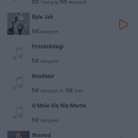
hit
hit
Young Igi
Margaret
Byle Jak
hit
Margaret
Przebiśniegi
hit
Margaret
Roadster
hit
hit
Margaret
ft.
Kizo
O Mnie Się Nie Martw
hit
Margaret
Wasted