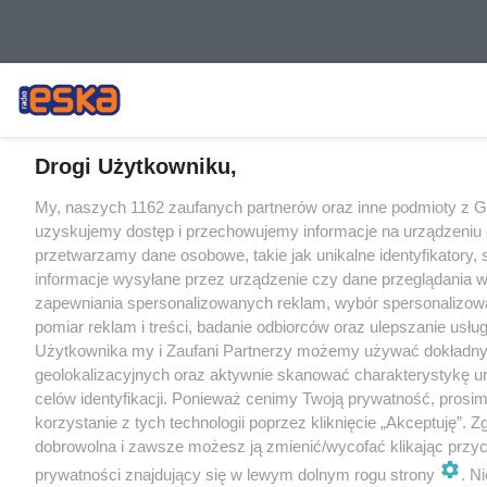
Drogi Użytkowniku,
My, naszych 1162 zaufanych partnerów oraz inne podmioty z 
uzyskujemy dostęp i przechowujemy informacje na urządzeniu 
przetwarzamy dane osobowe, takie jak unikalne identyfikatory,
informacje wysyłane przez urządzenie czy dane przeglądania w
zapewniania spersonalizowanych reklam, wybór spersonalizowa
pomiar reklam i treści, badanie odbiorców oraz ulepszanie usłu
Użytkownika my i Zaufani Partnerzy możemy używać dokładn
geolokalizacyjnych oraz aktywnie skanować charakterystykę u
celów identyfikacji. Ponieważ cenimy Twoją prywatność, prosi
korzystanie z tych technologii poprzez kliknięcie „Akceptuję”. Z
dobrowolna i zawsze możesz ją zmienić/wycofać klikając przyc
prywatności znajdujący się w lewym dolnym rogu strony
. N