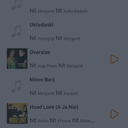
hit
hit
Margaret
Kuba Badach
Układanki
hit
hit
Young Igi
Margaret
Oversize
hit
hit
Anja Pham
Margaret
Mimo Burz
hit
hit
Margaret
Kacezet
Hood Love (A Ja Nie)
hit
hit
hit
Pedro
Francis
Beteo
hit
Margaret