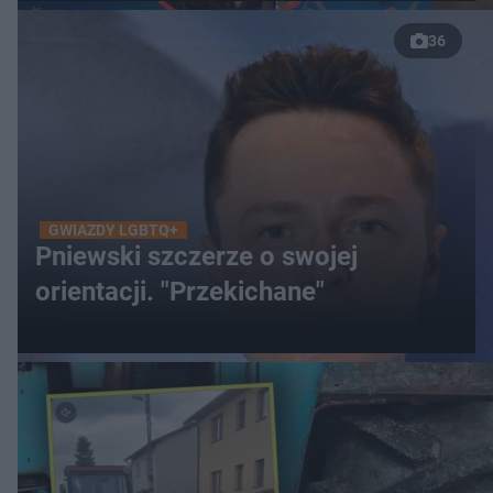
36
GWIAZDY LGBTQ+
Pniewski szczerze o swojej
orientacji. "Przekichane"