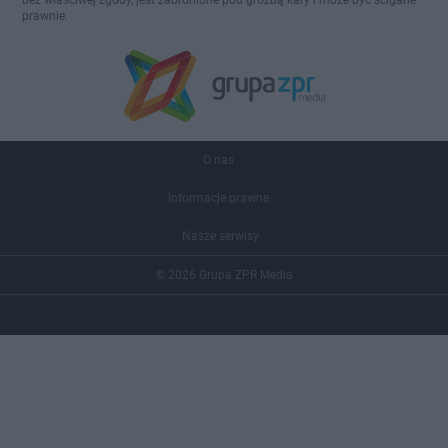
bez właściwej zgody, jest zabronione pod groźbą kary i może być ścigane
prawnie.
O nas
Informacje prawne
Nasze serwisy
© 2026 Grupa ZPR Media