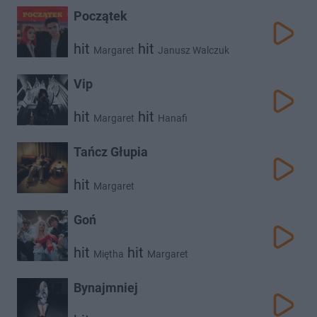
Początek
hit
hit
Margaret
Janusz Walczuk
Vip
hit
hit
Margaret
Hanafi
Tańcz Głupia
hit
Margaret
Goń
hit
hit
Miętha
Margaret
Bynajmniej