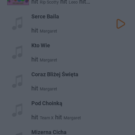
hit
hit
hit
Rip Scotty
Leeo
Margaret
Serce Baila
hit
Margaret
Kto Wie
hit
Margaret
Coraz Bliżej Święta
hit
Margaret
Pod Choinką
hit
hit
Team X
Margaret
Mizerna Cicha