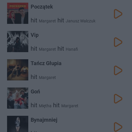
Początek
hit
hit
Margaret
Janusz Walczuk
Vip
hit
hit
Margaret
Hanafi
Tańcz Głupia
hit
Margaret
Goń
hit
hit
Miętha
Margaret
Bynajmniej