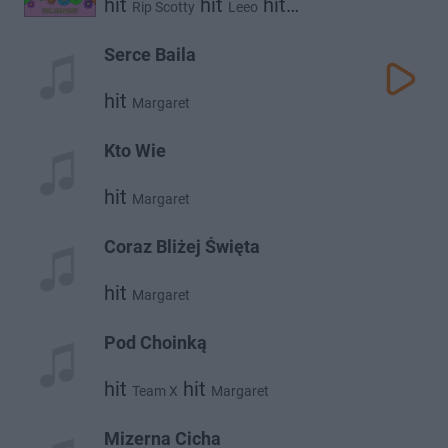
hit
hit
hit
Rip Scotty
Leeo
Margaret
Serce Baila
hit
Margaret
Kto Wie
hit
Margaret
Coraz Bliżej Święta
hit
Margaret
Pod Choinką
hit
hit
Team X
Margaret
Mizerna Cicha