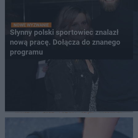
NOWE WYZWANIE
Słynny polski sportowiec znalazł
nową pracę. Dołącza do znanego
programu
WIĘCEJ
LOKALNE
WARSZAWA
ŁÓDŹ
POZNAŃ
ŚLĄSK
TRÓJMIASTO
LUB