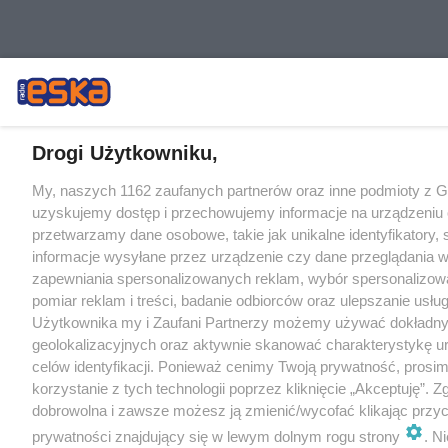
Drogi Użytkowniku,
My, naszych 1162 zaufanych partnerów oraz inne podmioty z 
uzyskujemy dostęp i przechowujemy informacje na urządzeniu 
przetwarzamy dane osobowe, takie jak unikalne identyfikatory,
informacje wysyłane przez urządzenie czy dane przeglądania w
zapewniania spersonalizowanych reklam, wybór spersonalizowa
pomiar reklam i treści, badanie odbiorców oraz ulepszanie usłu
Użytkownika my i Zaufani Partnerzy możemy używać dokładn
geolokalizacyjnych oraz aktywnie skanować charakterystykę u
celów identyfikacji. Ponieważ cenimy Twoją prywatność, prosi
korzystanie z tych technologii poprzez kliknięcie „Akceptuję”. Z
dobrowolna i zawsze możesz ją zmienić/wycofać klikając przyc
prywatności znajdujący się w lewym dolnym rogu strony
. N