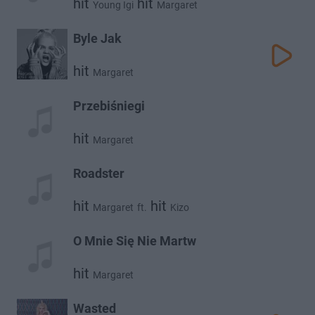
hit
hit
Young Igi
Margaret
Byle Jak
hit
Margaret
Przebiśniegi
hit
Margaret
Roadster
hit
hit
Margaret
ft.
Kizo
O Mnie Się Nie Martw
hit
Margaret
Wasted