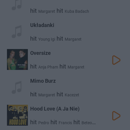
hit
hit
Margaret
Kuba Badach
Układanki
hit
hit
Young Igi
Margaret
Oversize
hit
hit
Anja Pham
Margaret
Mimo Burz
hit
hit
Margaret
Kacezet
Hood Love (A Ja Nie)
hit
hit
hit
Pedro
Francis
Beteo
hit
Margaret