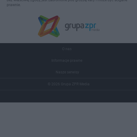
bez właściwej zgody, jest zabronione pod groźbą kary i może być ścigane
prawnie.
O nas
Informacje prawne
Nasze serwisy
© 2026 Grupa ZPR Media