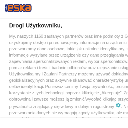
Drogi Użytkowniku,
My, naszych 1160 zaufanych partnerów oraz inne podmioty z 
uzyskujemy dostęp i przechowujemy informacje na urządzeniu 
przetwarzamy dane osobowe, takie jak unikalne identyfikatory,
informacje wysyłane przez urządzenie czy dane przeglądania w
zapewniania spersonalizowanych reklam, wybór spersonalizowa
pomiar reklam i treści, badanie odbiorców oraz ulepszanie usłu
Użytkownika my i Zaufani Partnerzy możemy używać dokładn
geolokalizacyjnych oraz aktywnie skanować charakterystykę u
celów identyfikacji. Ponieważ cenimy Twoją prywatność, prosi
korzystanie z tych technologii poprzez kliknięcie „Akceptuję”. Z
dobrowolna i zawsze możesz ją zmienić/wycofać klikając przyc
prywatności znajdujący się w lewym dolnym rogu strony
. N
przetwarzania danych nie wymagają zgody użytkownika, ale m
sprzeciwić się takiemu przetwarzaniu. Preferencje będą miały 
tylko na tej witrynie.