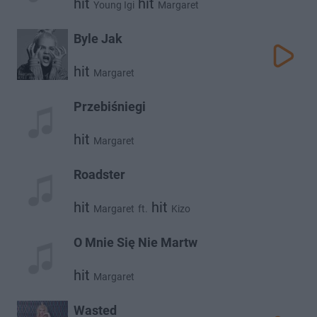
hit
hit
Young Igi
Margaret
Byle Jak
hit
Margaret
Przebiśniegi
hit
Margaret
Roadster
hit
hit
Margaret
ft.
Kizo
O Mnie Się Nie Martw
hit
Margaret
Wasted