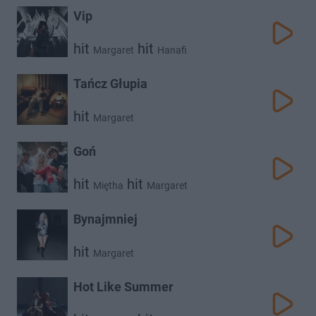
Vip
hit
hit
Margaret
Hanafi
Tańcz Głupia
hit
Margaret
Goń
hit
hit
Miętha
Margaret
Bynajmniej
hit
Margaret
Hot Like Summer