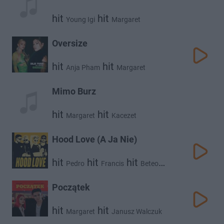
hit
hit
Young Igi
Margaret
Oversize
hit
hit
Anja Pham
Margaret
Mimo Burz
hit
hit
Margaret
Kacezet
Hood Love (A Ja Nie)
hit
hit
hit
Pedro
Francis
Beteo
hit
Margaret
Początek
hit
hit
Margaret
Janusz Walczuk