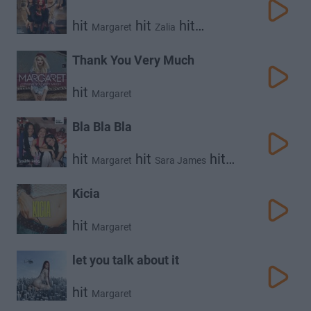
hit
hit
hit
Margaret
Zalia
Sara James
Thank You Very Much
hit
Margaret
Bla Bla Bla
hit
hit
hit
Margaret
Sara James
Zalia
Kicia
hit
Margaret
let you talk about it
hit
Margaret