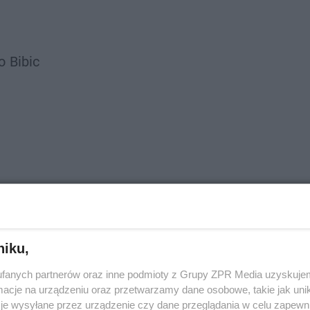
o
Bibic
niku,
fanych partnerów oraz inne podmioty z Grupy ZPR Media uzyskujem
cje na urządzeniu oraz przetwarzamy dane osobowe, takie jak unika
je wysyłane przez urządzenie czy dane przeglądania w celu zapewn