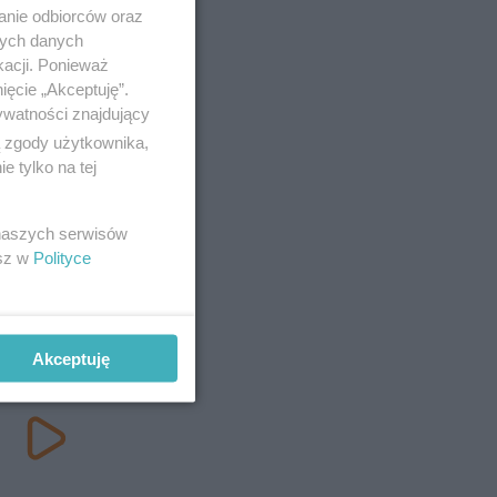
anie odbiorców oraz
nych danych
kacji. Ponieważ
ięcie „Akceptuję”.
ywatności znajdujący
ą zgody użytkownika,
 tylko na tej
 naszych serwisów
esz w
Polityce
Akceptuję