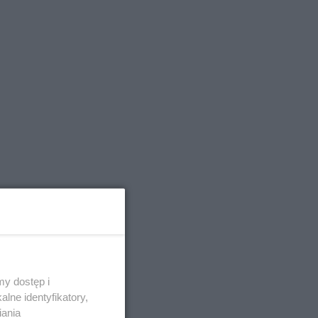
y dostęp i
lne identyfikatory,
iania