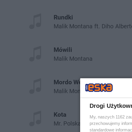
Rundki
Malik Montana
ft.
Diho
Albert
Mówili
Malik Montana
Mordo Weź
Malik Montana
Lx
Drogi Użytkow
Kota
My, naszych 1162 zau
Mr. Polska
Malik Montana
przechowujemy informa
standardowe informac