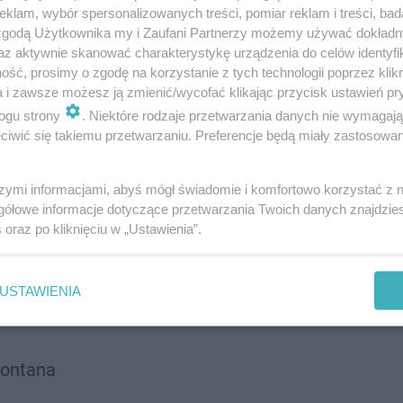
klam, wybór spersonalizowanych treści, pomiar reklam i treści, bad
 zgodą Użytkownika my i Zaufani Partnerzy możemy używać dokład
az aktywnie skanować charakterystykę urządzenia do celów identyfi
ść, prosimy o zgodę na korzystanie z tych technologii poprzez klikn
a i zawsze możesz ją zmienić/wycofać klikając przycisk ustawień pr
ogu strony
. Niektóre rodzaje przetwarzania danych nie wymagaj
iwić się takiemu przetwarzaniu. Preferencje będą miały zastosowanie
szymi informacjami, abyś mógł świadomie i komfortowo korzystać z
gółowe informacje dotyczące przetwarzania Twoich danych znajdzi
s
oraz po kliknięciu w „Ustawienia”.
USTAWIENIA
Montana