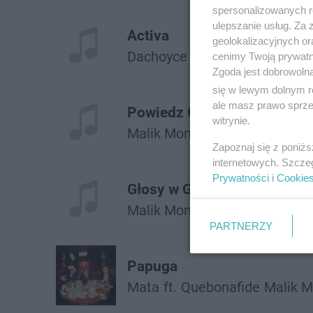
spersonalizowanych re
ulepszanie usług. Za
Activa
geolokalizacyjnych or
Dachoyce
Malik Montana
cenimy Twoją prywatno
Zgoda jest dobrowoln
się w lewym dolnym r
ale masz prawo sprzec
Powiedz Co
witrynie.
Malik Montana
Zapoznaj się z poniż
internetowych. Szcze
Prywatności
i
Cookie
Głosy w Głowie
Malik Montana
Frnkie
PARTNERZY
Papuga
Mata
ft.
Quebonafide
Malik 