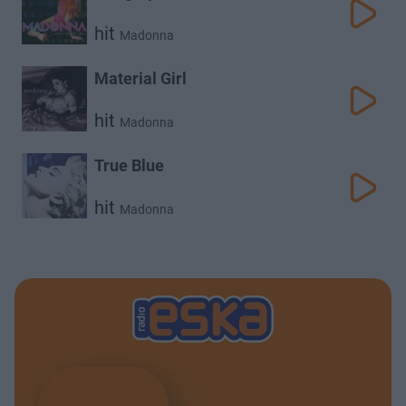
hit
Madonna
Material Girl
hit
Madonna
True Blue
hit
Madonna