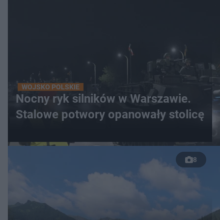
WOJSKO POLSKIE
Nocny ryk silników w Warszawie.
Stalowe potwory opanowały stolicę
8