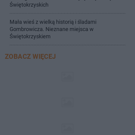
Świętokrzyskich
Mała wieś z wielką historią i śladami
Gombrowicza. Nieznane miejsca w
Świętokrzyskiem
ZOBACZ WIĘCEJ