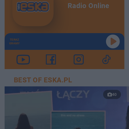
Radio Online
TERAZ
GRAMY
BEST OF ESKA.PL
40