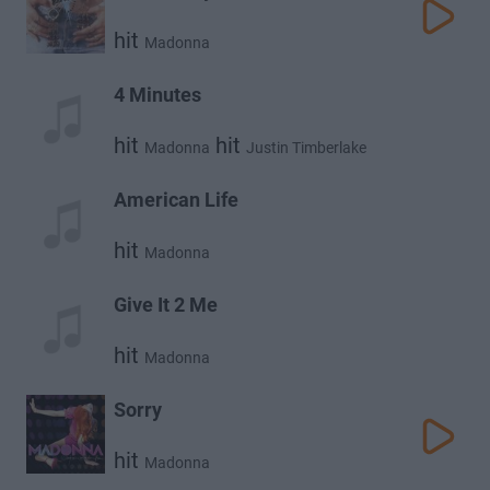
hit
Madonna
4 Minutes
hit
hit
Madonna
Justin Timberlake
American Life
hit
Madonna
Give It 2 Me
hit
Madonna
Sorry
hit
Madonna