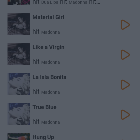
hit
hit
hit
Dua Lipa
Madonna
Missy Elliot
Material Girl
hit
Madonna
Like a Virgin
hit
Madonna
La Isla Bonita
hit
Madonna
True Blue
hit
Madonna
Hung Up