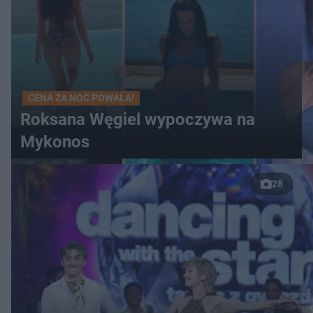
CENA ZA NOC POWALA!
Roksana Węgiel wypoczywa na
Mykonos
28