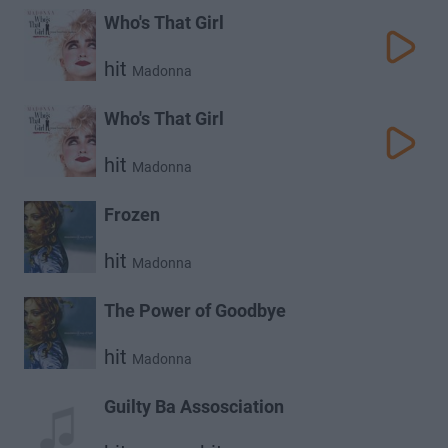
Who's That Girl
hit
Madonna
Who's That Girl
hit
Madonna
Frozen
hit
Madonna
The Power of Goodbye
hit
Madonna
Guilty Ba Assosciation