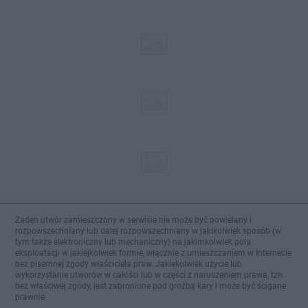
Żaden utwór zamieszczony w serwisie nie może być powielany i
rozpowszechniany lub dalej rozpowszechniany w jakikolwiek sposób (w
tym także elektroniczny lub mechaniczny) na jakimkolwiek polu
eksploatacji w jakiejkolwiek formie, włącznie z umieszczaniem w Internecie
bez pisemnej zgody właściciela praw. Jakiekolwiek użycie lub
wykorzystanie utworów w całości lub w części z naruszeniem prawa, tzn.
bez właściwej zgody, jest zabronione pod groźbą kary i może być ścigane
prawnie.