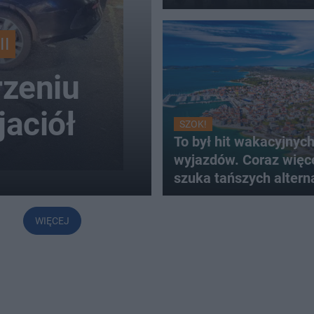
II
zeniu
jaciół
SZOK!
To był hit wakacyjnyc
wyjazdów. Coraz więc
szuka tańszych altern
WIĘCEJ