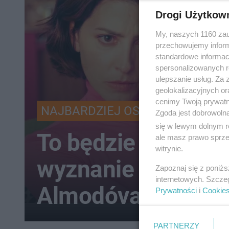
Drogi Użytkow
My, naszych 1160 zau
przechowujemy informa
standardowe informac
spersonalizowanych re
ulepszanie usług. Za
geolokalizacyjnych or
cenimy Twoją prywatno
NAJBARDZIEJ OSOBISTY FILM
Zgoda jest dobrowoln
się w lewym dolnym r
To będzie "porusz
ale masz prawo sprzec
witrynie.
wyznanie wiary w s
Zapoznaj się z poniż
internetowych. Szcze
Almodóvar wraca!
Prywatności
i
Cookie
PARTNERZY