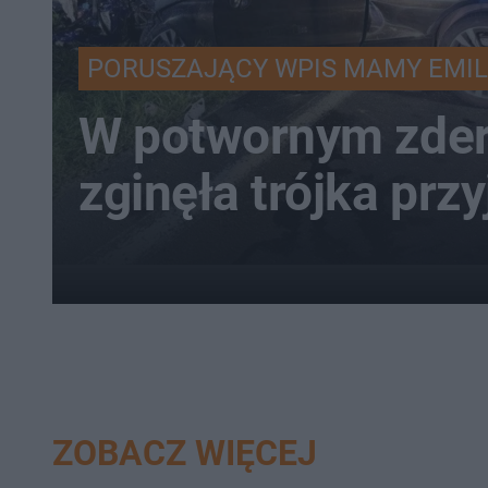
PORUSZAJĄCY WPIS MAMY EMIL
W potwornym zder
zginęła trójka przy
ZOBACZ WIĘCEJ