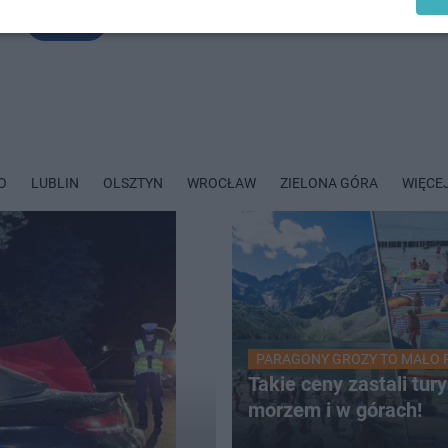
WIĘCEJ
O
LUBLIN
OLSZTYN
WROCŁAW
ZIELONA GÓRA
WIĘCE
PARAGONY GROZY TO MAŁO 
Takie ceny zastali tur
morzem i w górach!