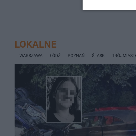
LOKALNE
WARSZAWA
ŁÓDŹ
POZNAŃ
ŚLĄSK
TRÓJMIAST