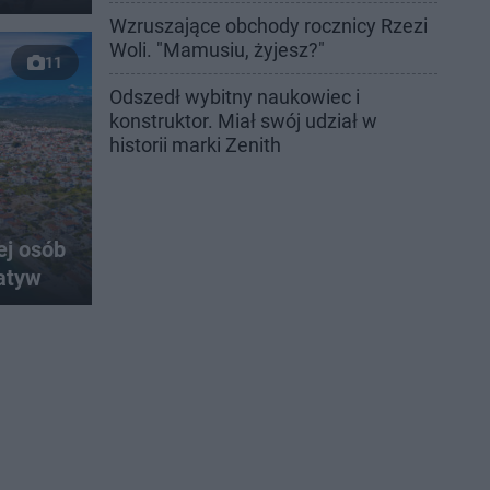
Wzruszające obchody rocznicy Rzezi
Woli. "Mamusiu, żyjesz?"
11
Odszedł wybitny naukowiec i
konstruktor. Miał swój udział w
historii marki Zenith
h
ej osób
atyw