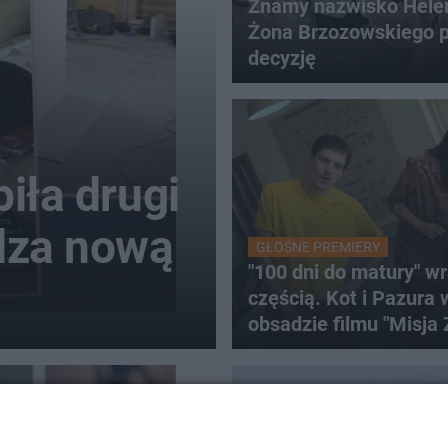
Znamy nazwisko Hele
Żona Brzozowskiego p
decyzję
iła drugi
dza nową
GŁOŚNE PREMIERY
"100 dni do matury" wr
częścią. Kot i Pazura 
obsadzie filmu "Misja 