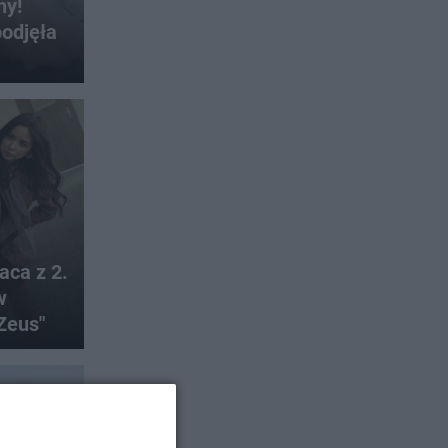
ny!
odjęła
aca z 2.
w
Zeus"