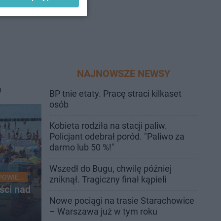
NAJNOWSZE NEWSY
J
BP tnie etaty. Pracę straci kilkaset
osób
Kobieta rodziła na stacji paliw.
Policjant odebrał poród. "Paliwo za
darmo lub 50 %!"
Wszedł do Bugu, chwilę później
POWIEDZIANE!
zniknął. Tragiczny finał kąpieli
yści nad
Nowe pociągi na trasie Starachowice
– Warszawa już w tym roku