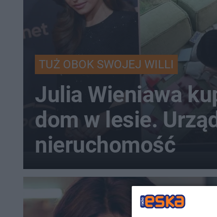
TUŻ OBOK SWOJEJ WILLI
Julia Wieniawa kup
dom w lesie. Urzą
nieruchomość