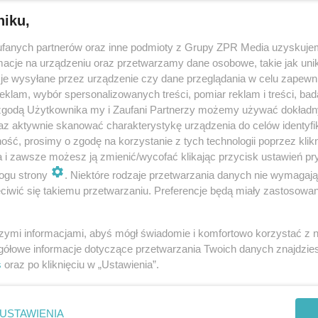
niku,
NIETYPOWA INTERWENCJA
fanych partnerów oraz inne podmioty z Grupy ZPR Media uzyskujem
Kobieta rodziła na stac
cje na urządzeniu oraz przetwarzamy dane osobowe, takie jak unika
je wysyłane przez urządzenie czy dane przeglądania w celu zapewn
paliw. Policjant odebra
klam, wybór spersonalizowanych treści, pomiar reklam i treści, bad
poród!
 zgodą Użytkownika my i Zaufani Partnerzy możemy używać dokład
az aktywnie skanować charakterystykę urządzenia do celów identyfi
ść, prosimy o zgodę na korzystanie z tych technologii poprzez klikn
a i zawsze możesz ją zmienić/wycofać klikając przycisk ustawień pr
ogu strony
. Niektóre rodzaje przetwarzania danych nie wymagaj
ające
iwić się takiemu przetwarzaniu. Preferencje będą miały zastosowanie
iłę kina".
szymi informacjami, abyś mógł świadomie i komfortowo korzystać z
SMUTNE WIEŚCI
gółowe informacje dotyczące przetwarzania Twoich danych znajdzi
Zmarł znany profesor
s
oraz po kliknięciu w „Ustawienia”.
Politechniki. Stworzył 
długopisów Zenith
USTAWIENIA