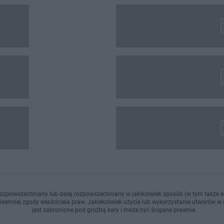
ozpowszechniany lub dalej rozpowszechniany w jakikolwiek sposób (w tym także el
pisemnej zgody właściciela praw. Jakiekolwiek użycie lub wykorzystanie utworów w c
jest zabronione pod groźbą kary i może być ścigane prawnie.