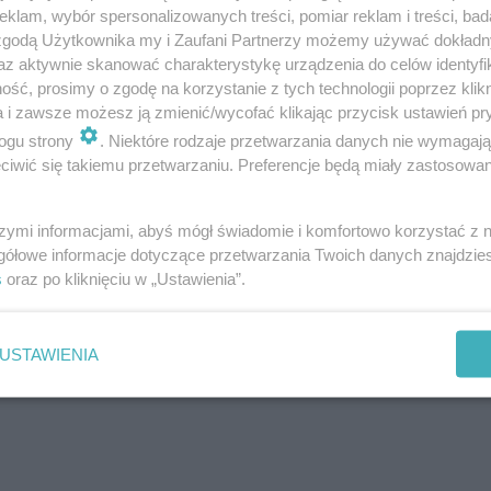
klam, wybór spersonalizowanych treści, pomiar reklam i treści, bad
 zgodą Użytkownika my i Zaufani Partnerzy możemy używać dokład
az aktywnie skanować charakterystykę urządzenia do celów identyfi
donna
ść, prosimy o zgodę na korzystanie z tych technologii poprzez klikn
a i zawsze możesz ją zmienić/wycofać klikając przycisk ustawień pr
ogu strony
. Niektóre rodzaje przetwarzania danych nie wymagaj
iwić się takiemu przetwarzaniu. Preferencje będą miały zastosowanie
szymi informacjami, abyś mógł świadomie i komfortowo korzystać z
gółowe informacje dotyczące przetwarzania Twoich danych znajdzi
s
oraz po kliknięciu w „Ustawienia”.
USTAWIENIA