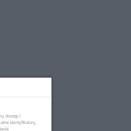
y dostęp i
lne identyfikatory,
iania