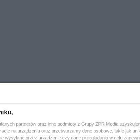
niku,
fanych partnerów oraz inne podmioty z Grupy ZPR Media uzyskujem
cje na urządzeniu oraz przetwarzamy dane osobowe, takie jak unika
je wysyłane przez urządzenie czy dane przeglądania w celu zapewn