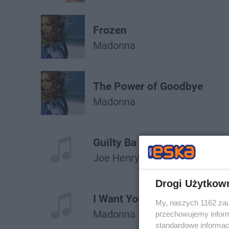
Frozen
Madonna
The Power of Goodbye
Madonna
Guilty Ba Assosciation
Joe Henry
Madonna
Drogi Użytkow
I Want You
My, naszych 1162 zau
Madonna
Massive Attack
przechowujemy informa
standardowe informac