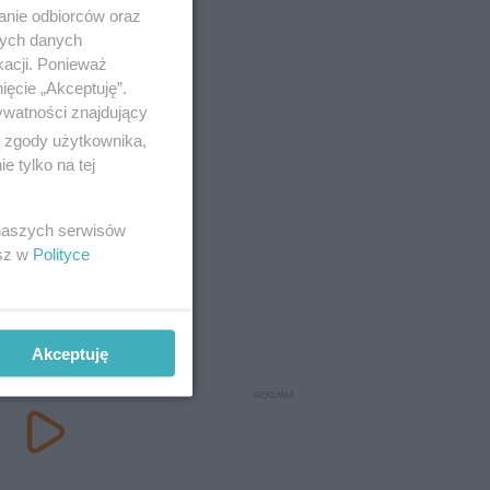
anie odbiorców oraz
nych danych
kacji. Ponieważ
ięcie „Akceptuję”.
ywatności znajdujący
ą zgody użytkownika,
 tylko na tej
 naszych serwisów
esz w
Polityce
Akceptuję