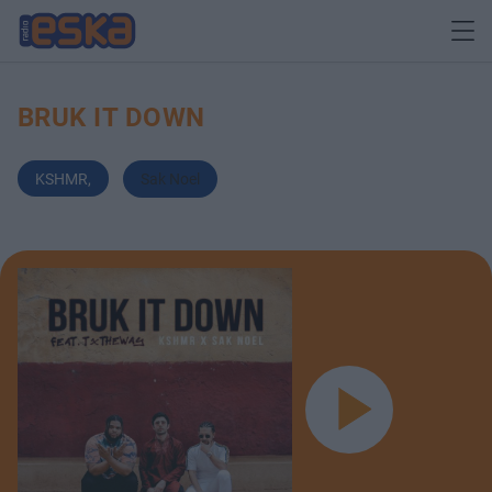
BRUK IT DOWN
KSHMR
,
Sak Noel