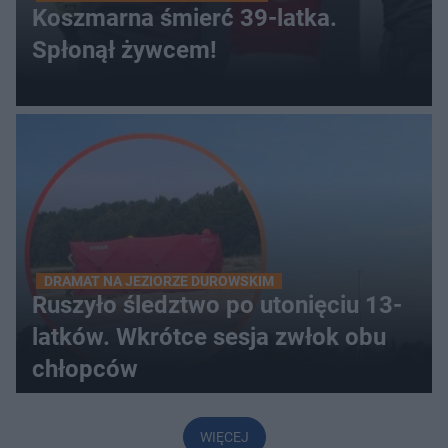
Koszmarna śmierć 39-latka.
Spłonął żywcem!
DRAMAT NA JEZIORZE DUROWSKIM
Ruszyło śledztwo po utonięciu 13-
latków. Wkrótce sesja zwłok obu
chłopców
WIĘCEJ