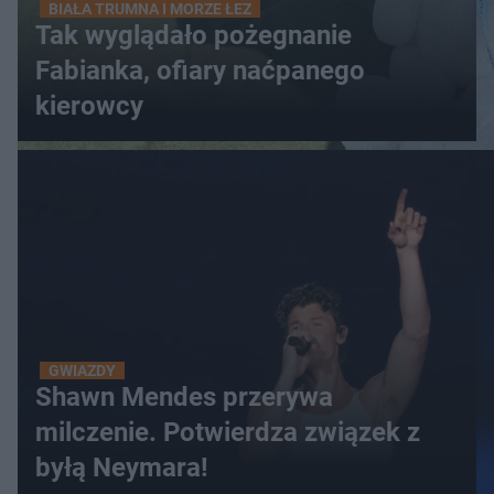
BIAŁA TRUMNA I MORZE ŁEZ
Tak wyglądało pożegnanie
Fabianka, ofiary naćpanego
kierowcy
GWIAZDY
Shawn Mendes przerywa
milczenie. Potwierdza związek z
byłą Neymara!