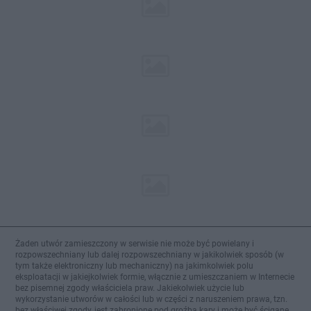
Żaden utwór zamieszczony w serwisie nie może być powielany i
rozpowszechniany lub dalej rozpowszechniany w jakikolwiek sposób (w
tym także elektroniczny lub mechaniczny) na jakimkolwiek polu
eksploatacji w jakiejkolwiek formie, włącznie z umieszczaniem w Internecie
bez pisemnej zgody właściciela praw. Jakiekolwiek użycie lub
wykorzystanie utworów w całości lub w części z naruszeniem prawa, tzn.
bez właściwej zgody, jest zabronione pod groźbą kary i może być ścigane