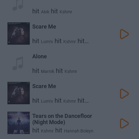
hit
hit
Alok
Kshmr
Scare Me
hit
hit
hit
Lum!x
Kshmr
Gabry Ponte
Alone
hit
hit
Marnik
Kshmr
Scare Me
hit
hit
hit
Lum!x
Kshmr
Gabry Ponte
Tears on the Dancefloor
(Night Mode)
hit
hit
Kshmr
Hannah Boleyn