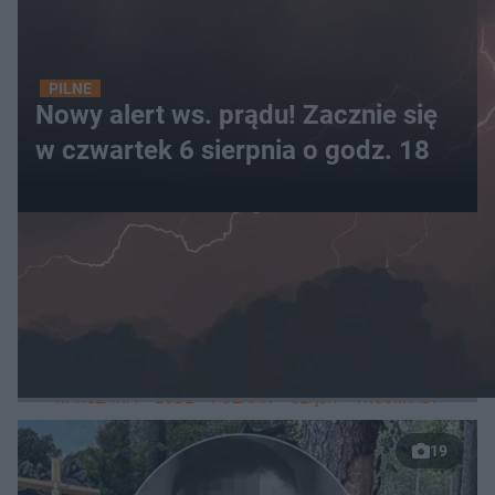
PILNE
Nowy alert ws. prądu! Zacznie się
w czwartek 6 sierpnia o godz. 18
WIĘCEJ
LOKALNE
WARSZAWA
ŁÓDŹ
POZNAŃ
ŚLĄSK
TRÓJMIASTO
LUB
19