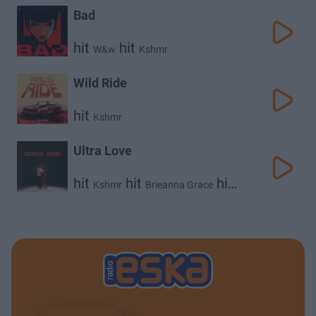
Bad
hit
hit
W&w
Kshmr
Wild Ride
hit
Kshmr
Ultra Love
hit
hit
hit
Kshmr
Brieanna Grace
Jason Ross