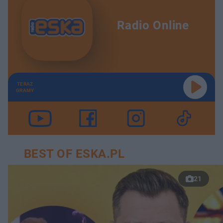
Radio Online
TERAZ
GRAMY
BEST OF ESKA.PL
21