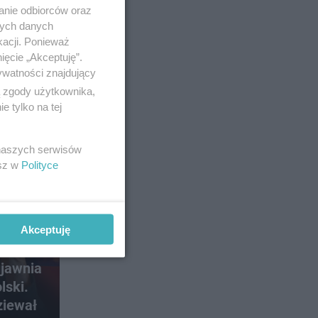
anie odbiorców oraz
nych danych
kacji. Ponieważ
ięcie „Akceptuję”.
ywatności znajdujący
ą zgody użytkownika,
 tylko na tej
 naszych serwisów
esz w
Polityce
Akceptuję
ujawnia
lski.
ziewał