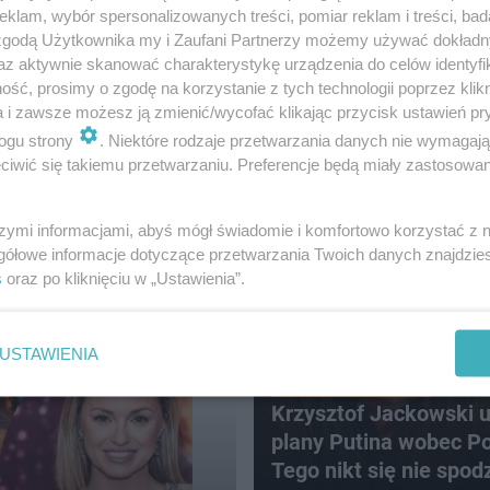
klam, wybór spersonalizowanych treści, pomiar reklam i treści, bad
 zgodą Użytkownika my i Zaufani Partnerzy możemy używać dokład
az aktywnie skanować charakterystykę urządzenia do celów identyfi
 Ross
ść, prosimy o zgodę na korzystanie z tych technologii poprzez klikn
a i zawsze możesz ją zmienić/wycofać klikając przycisk ustawień pr
ogu strony
. Niektóre rodzaje przetwarzania danych nie wymagaj
iwić się takiemu przetwarzaniu. Preferencje będą miały zastosowanie
szymi informacjami, abyś mógł świadomie i komfortowo korzystać z
gółowe informacje dotyczące przetwarzania Twoich danych znajdzi
34
s
oraz po kliknięciu w „Ustawienia”.
USTAWIENIA
WIZJE JASNOWIDZA
Krzysztof Jackowski 
plany Putina wobec Po
Tego nikt się nie spod