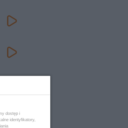
y dostęp i
lne identyfikatory,
iania