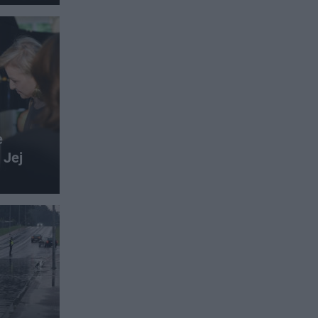
e
 Jej