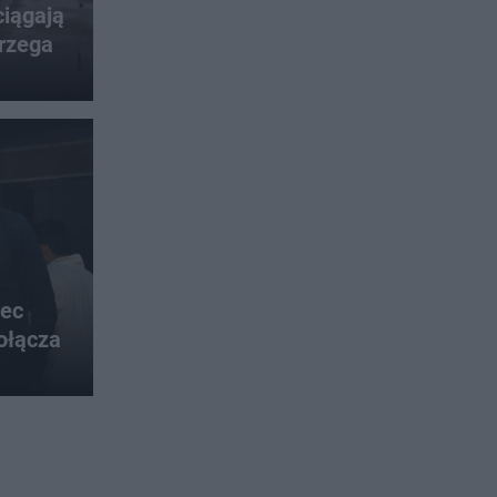
iągają
rzega
iec
ołącza