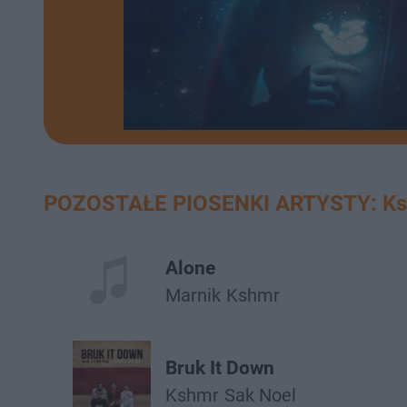
POZOSTAŁE PIOSENKI ARTYSTY: K
Alone
Marnik
Kshmr
Bruk It Down
Kshmr
Sak Noel