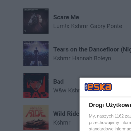
Scare Me
Lum!x
Kshmr
Gabry Ponte
Tears on the Dancefloor (N
Kshmr
Hannah Boleyn
Bad
W&w
Kshmr
Drogi Użytkow
Wild Ride
My, naszych 1162 zau
Kshmr
przechowujemy informa
standardowe informac