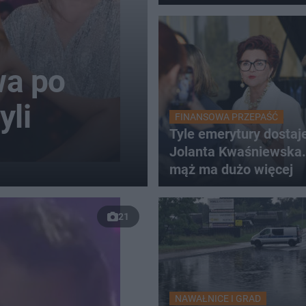
wa po
yli
FINANSOWA PRZEPAŚĆ
Tyle emerytury dostaj
Jolanta Kwaśniewska.
mąż ma dużo więcej
21
NAWAŁNICE I GRAD