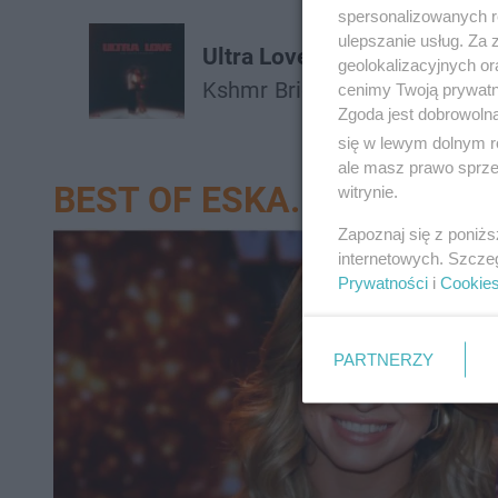
spersonalizowanych re
ulepszanie usług. Za
Ultra Love
geolokalizacyjnych or
Kshmr
Brieanna Grace
Jason
cenimy Twoją prywatno
Zgoda jest dobrowoln
się w lewym dolnym r
ale masz prawo sprzec
BEST OF ESKA.PL
witrynie.
Zapoznaj się z poniż
internetowych. Szcze
Prywatności
i
Cookie
PARTNERZY