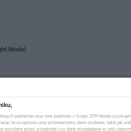
ight Mode)
niku,
fanych partnerów oraz inne podmioty z Grupy ZPR Media uzyskujem
cje na urządzeniu oraz przetwarzamy dane osobowe, takie jak unika
je wysyłane przez urządzenie czy dane przeglądania w celu zapewn