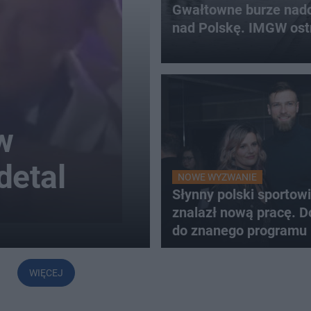
Gwałtowne burze nadc
nad Polskę. IMGW ost
w
detal
NOWE WYZWANIE
Słynny polski sportow
znalazł nową pracę. D
do znanego programu
WIĘCEJ