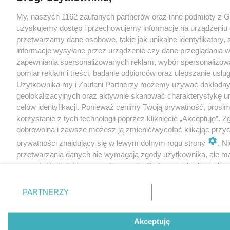
My, naszych 1162 zaufanych partnerów oraz inne podmioty z 
uzyskujemy dostęp i przechowujemy informacje na urządzeniu 
przetwarzamy dane osobowe, takie jak unikalne identyfikatory,
informacje wysyłane przez urządzenie czy dane przeglądania w
zapewniania spersonalizowanych reklam, wybór spersonalizowa
pomiar reklam i treści, badanie odbiorców oraz ulepszanie usłu
Użytkownika my i Zaufani Partnerzy możemy używać dokładn
geolokalizacyjnych oraz aktywnie skanować charakterystykę u
celów identyfikacji. Ponieważ cenimy Twoją prywatność, prosi
korzystanie z tych technologii poprzez kliknięcie „Akceptuję”. Z
dobrowolna i zawsze możesz ją zmienić/wycofać klikając przyc
prywatności znajdujący się w lewym dolnym rogu strony
. N
przetwarzania danych nie wymagają zgody użytkownika, ale m
sprzeciwić się takiemu przetwarzaniu. Preferencje będą miały 
tylko na tej witrynie.
PARTNERZY
Zapoznaj się z poniższymi informacjami, abyś mógł świadomie
korzystać z naszych serwisów internetowych. Szczegółowe in
dotyczące przetwarzania Twoich danych znajdziesz w
Polityce
Akceptuję
Cookies
oraz po kliknięciu w „Ustawienia”.