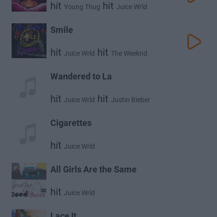
hit
hit
Young Thug
Juice Wrld
Smile
hit
hit
Juice Wrld
The Weeknd
Wandered to La
hit
hit
Juice Wrld
Justin Bieber
Cigarettes
hit
Juice Wrld
All Girls Are the Same
hit
Juice Wrld
Lace It