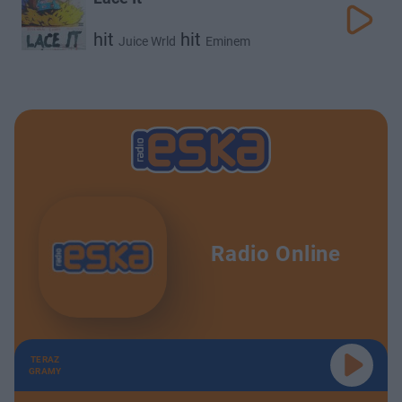
hit
hit
Juice Wrld
Eminem
Radio Online
TERAZ
GRAMY