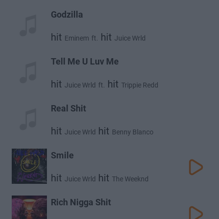
Godzilla
hit
hit
Eminem
ft.
Juice Wrld
Tell Me U Luv Me
hit
hit
Juice Wrld
ft.
Trippie Redd
Real Shit
hit
hit
Juice Wrld
Benny Blanco
Smile
hit
hit
Juice Wrld
The Weeknd
Rich Nigga Shit