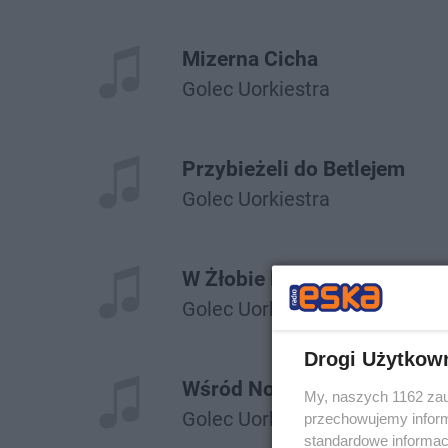
Mizerna Cicha
Golec Uorkiestra
Przybieżeli do Betlejem
Golec Uorkiestra
W Żłobie Leży
Golec Uorkiestra
Drogi Użytkow
Wśród Nocnej Ciszy
My, naszych 1162 zau
Golec Uorkiestra
przechowujemy informa
standardowe informac