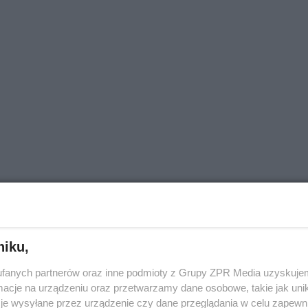
niku,
fanych partnerów oraz inne podmioty z Grupy ZPR Media uzyskujem
cje na urządzeniu oraz przetwarzamy dane osobowe, takie jak unika
je wysyłane przez urządzenie czy dane przeglądania w celu zapewn