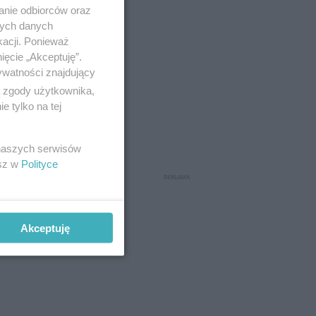
anie odbiorców oraz
nych danych
kacji. Ponieważ
ięcie „Akceptuję”.
ywatności znajdujący
ą zgody użytkownika,
 tylko na tej
 naszych serwisów
esz w
Polityce
Akceptuję