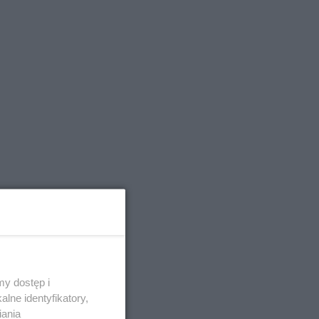
y dostęp i
lne identyfikatory,
iania