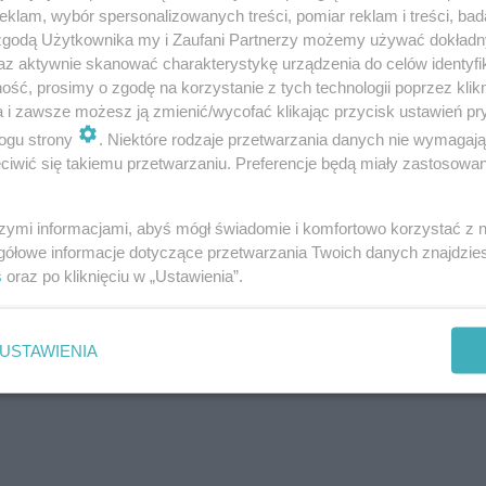
klam, wybór spersonalizowanych treści, pomiar reklam i treści, bad
 zgodą Użytkownika my i Zaufani Partnerzy możemy używać dokład
az aktywnie skanować charakterystykę urządzenia do celów identyfi
ść, prosimy o zgodę na korzystanie z tych technologii poprzez klikn
a i zawsze możesz ją zmienić/wycofać klikając przycisk ustawień pr
ogu strony
. Niektóre rodzaje przetwarzania danych nie wymagaj
iwić się takiemu przetwarzaniu. Preferencje będą miały zastosowanie
mee
szymi informacjami, abyś mógł świadomie i komfortowo korzystać z
gółowe informacje dotyczące przetwarzania Twoich danych znajdzi
s
oraz po kliknięciu w „Ustawienia”.
USTAWIENIA