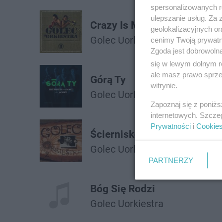
spersonalizowanych re
ulepszanie usług. Za
Crazy Is My Life
geolokalizacyjnych or
Golec Uorkiestra
cenimy Twoją prywatno
Zgoda jest dobrowoln
się w lewym dolnym r
ale masz prawo sprzec
Górą Ty
witrynie.
Golec Uorkiestra
Bedoes
Gro
Zapoznaj się z poniż
internetowych. Szcze
Prywatności
i
Cookie
Ściernisko
Golec Uorkiestra
PARTNERZY
Bóg Się Rodzi
Golec Uorkiestra