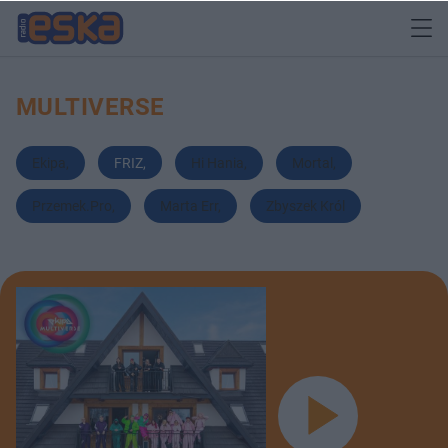
MULTIVERSE
Ekipa
,
FRIZ
,
Hi Hania
,
Mortal
,
Przemek.Pro
,
Marta Err
,
Zbyszek Król