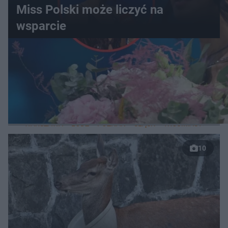
Miss Polski może liczyć na
wsparcie
WIĘCEJ
LOKALNE
WARSZAWA
ŁÓDŹ
POZNAŃ
ŚLĄSK
TRÓJMIASTO
LUB
10