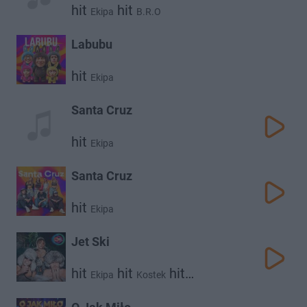
hit
hit
Ekipa
B.R.O
Labubu
hit
Ekipa
Santa Cruz
hit
Ekipa
Santa Cruz
hit
Ekipa
Jet Ski
hit
hit
hit
Ekipa
Kostek
hit
Julita Różalska
Wujek Łuki