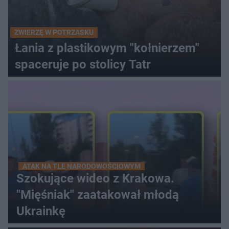
ZWIERZĘ W POTRZASKU
Łania z plastikowym "kołnierzem"
spaceruje po stolicy Tatr
ATAK NA TLE NARODOWOŚCIOWYM
Szokujące wideo z Krakowa.
"Mięśniak" zaatakował młodą
Ukrainkę