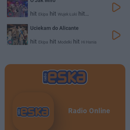
O Jak Miło
hit
hit
hit
Ekipa
Wujek Łuki
hit
Wiktoria Niekało
hit
Michu Kontrabas
ft.
$okolica
Uciekam do Alicante
hit
hit
Kuzyn Michu
Tooday
hit
hit
hit
Ekipa
Modelki
Hi Hania
hit
hit
Kostek
Bartek Kubicki
Radio Online