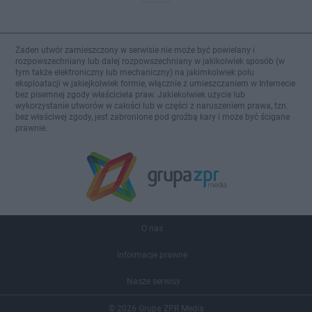
Żaden utwór zamieszczony w serwisie nie może być powielany i
rozpowszechniany lub dalej rozpowszechniany w jakikolwiek sposób (w
tym także elektroniczny lub mechaniczny) na jakimkolwiek polu
eksploatacji w jakiejkolwiek formie, włącznie z umieszczaniem w Internecie
bez pisemnej zgody właściciela praw. Jakiekolwiek użycie lub
wykorzystanie utworów w całości lub w części z naruszeniem prawa, tzn.
bez właściwej zgody, jest zabronione pod groźbą kary i może być ścigane
prawnie.
O nas
Informacje prawne
Nasze serwisy
© 2026 Grupa ZPR Media