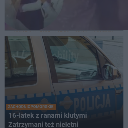
LOKALNE
WARSZAWA
ŁÓDŹ
POZNAŃ
ŚLĄSK
TRÓJMIASTO
LUB
ZACHODNIOPOMORSKIE
16-latek z ranami kłutymi
Zatrzymani też nieletni