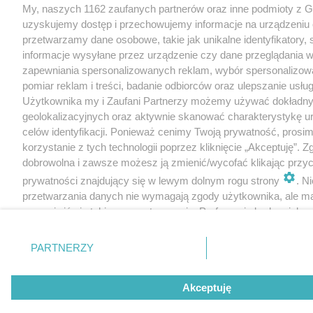
My, naszych 1162 zaufanych partnerów oraz inne podmioty z 
uzyskujemy dostęp i przechowujemy informacje na urządzeniu 
przetwarzamy dane osobowe, takie jak unikalne identyfikatory,
informacje wysyłane przez urządzenie czy dane przeglądania w
zapewniania spersonalizowanych reklam, wybór spersonalizowa
pomiar reklam i treści, badanie odbiorców oraz ulepszanie usłu
Użytkownika my i Zaufani Partnerzy możemy używać dokładn
geolokalizacyjnych oraz aktywnie skanować charakterystykę u
celów identyfikacji. Ponieważ cenimy Twoją prywatność, prosi
korzystanie z tych technologii poprzez kliknięcie „Akceptuję”. Z
dobrowolna i zawsze możesz ją zmienić/wycofać klikając przyc
prywatności znajdujący się w lewym dolnym rogu strony
. N
przetwarzania danych nie wymagają zgody użytkownika, ale m
sprzeciwić się takiemu przetwarzaniu. Preferencje będą miały 
tylko na tej witrynie.
PARTNERZY
Zapoznaj się z poniższymi informacjami, abyś mógł świadomie
korzystać z naszych serwisów internetowych. Szczegółowe in
dotyczące przetwarzania Twoich danych znajdziesz w
Polityce
Akceptuję
Cookies
oraz po kliknięciu w „Ustawienia”.