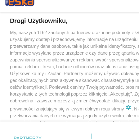
Drogi Użytkowniku,
My, naszych 1162 zaufanych partnerów oraz inne podmioty z 
uzyskujemy dostęp i przechowujemy informacje na urządzeniu 
przetwarzamy dane osobowe, takie jak unikalne identyfikatory,
informacje wysyłane przez urządzenie czy dane przeglądania w
zapewniania spersonalizowanych reklam, wybór spersonalizowa
pomiar reklam i treści, badanie odbiorców oraz ulepszanie usłu
Użytkownika my i Zaufani Partnerzy możemy używać dokładn
geolokalizacyjnych oraz aktywnie skanować charakterystykę u
celów identyfikacji. Ponieważ cenimy Twoją prywatność, prosi
korzystanie z tych technologii poprzez kliknięcie „Akceptuję”. Z
dobrowolna i zawsze możesz ją zmienić/wycofać klikając przyc
prywatności znajdujący się w lewym dolnym rogu strony
. N
przetwarzania danych nie wymagają zgody użytkownika, ale m
sprzeciwić się takiemu przetwarzaniu. Preferencje będą miały 
tylko na tej witrynie.
PARTNERZY