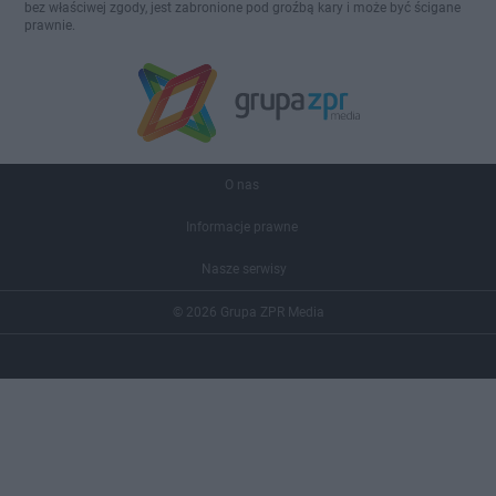
bez właściwej zgody, jest zabronione pod groźbą kary i może być ścigane
prawnie.
O nas
Informacje prawne
Nasze serwisy
© 2026 Grupa ZPR Media