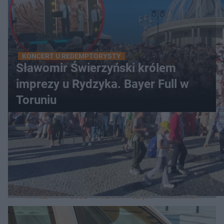
KONCERT U REDEMPTORYSTY
Sławomir Świerzyński królem
imprezy u Rydzyka. Bayer Full w
Toruniu
WIĘCEJ
LOKALNE
WARSZAWA
ŁÓDŹ
POZNAŃ
ŚLĄSK
TRÓJMIASTO
LUB