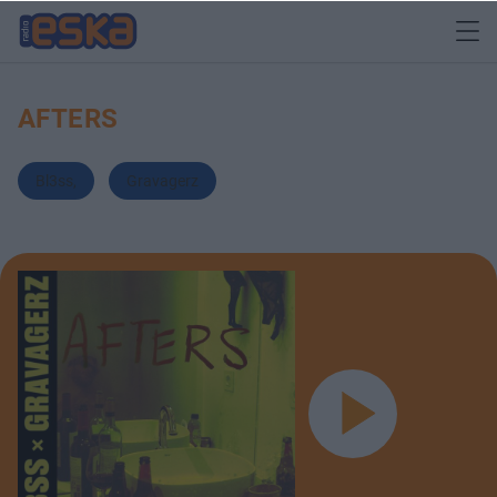
AFTERS
Bl3ss
,
Gravagerz