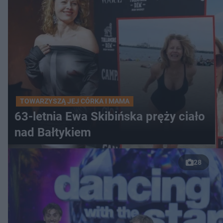
TOWARZYSZĄ JEJ CÓRKA I MAMA
63-letnia Ewa Skibińska pręży ciało
nad Bałtykiem
28