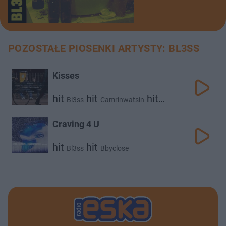
POZOSTAŁE PIOSENKI ARTYSTY: BL3SS
Kisses
hit
hit
hit
Bl3ss
Camrinwatsin
Bbyclose
Craving 4 U
hit
hit
Bl3ss
Bbyclose