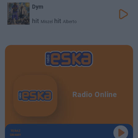
Dym
hit
hit
Miszel
Alberto
Radio Online
TERAZ
GRAMY