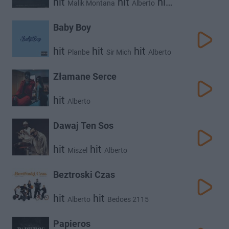
hit
hit
hit
Malik Montana
Alberto
hit
Kronkel Dom
Josef Bratan
Baby Boy
hit
hit
hit
Planbe
Sir Mich
Alberto
Złamane Serce
hit
Alberto
Dawaj Ten Sos
hit
hit
Miszel
Alberto
Beztroski Czas
hit
hit
Alberto
Bedoes 2115
Papieros