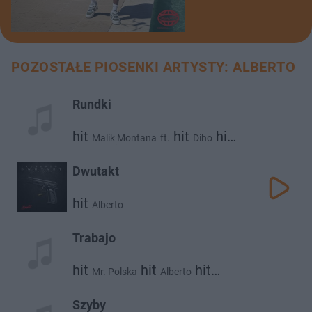
POZOSTAŁE PIOSENKI ARTYSTY: ALBERTO
Rundki
hit
hit
hit
Malik Montana
ft.
Diho
hit
Alberto
Bibic
Dwutakt
hit
Alberto
Trabajo
hit
hit
hit
Mr. Polska
Alberto
Abel De Jong
Szyby