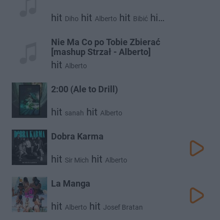
hit
hit
hit
hit
Diho
Alberto
Bibić
Josef Bratan
Nie Ma Co po Tobie Zbierać
[mashup Strzał - Alberto]
hit
Alberto
2:00 (Ale to Drill)
hit
hit
sanah
Alberto
Dobra Karma
hit
hit
Sir Mich
Alberto
La Manga
hit
hit
Alberto
Josef Bratan