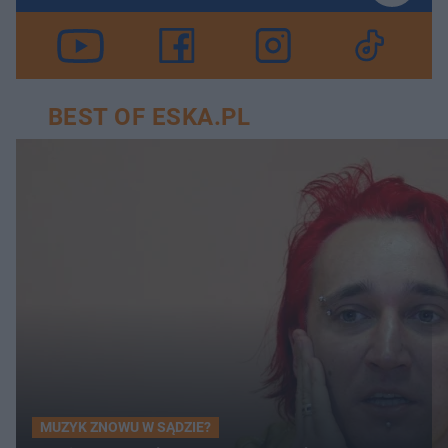
BEST OF ESKA.PL
MUZYK ZNOWU W SĄDZIE?