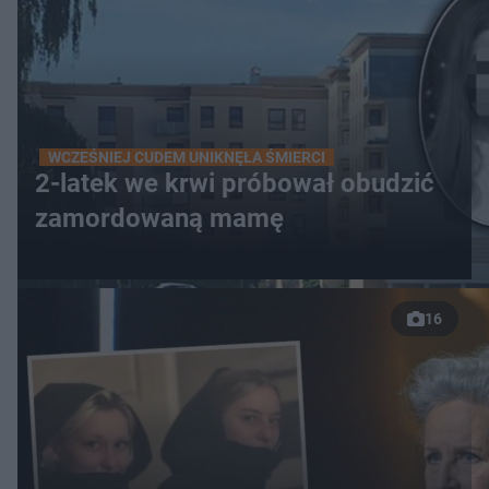
WCZEŚNIEJ CUDEM UNIKNĘŁA ŚMIERCI
2-latek we krwi próbował obudzić
zamordowaną mamę
16