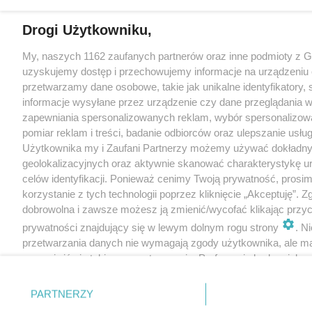
Drogi Użytkowniku,
My, naszych 1162 zaufanych partnerów oraz inne podmioty z 
uzyskujemy dostęp i przechowujemy informacje na urządzeniu 
przetwarzamy dane osobowe, takie jak unikalne identyfikatory,
informacje wysyłane przez urządzenie czy dane przeglądania w
zapewniania spersonalizowanych reklam, wybór spersonalizowa
pomiar reklam i treści, badanie odbiorców oraz ulepszanie usłu
Użytkownika my i Zaufani Partnerzy możemy używać dokładn
geolokalizacyjnych oraz aktywnie skanować charakterystykę u
celów identyfikacji. Ponieważ cenimy Twoją prywatność, prosi
korzystanie z tych technologii poprzez kliknięcie „Akceptuję”. Z
dobrowolna i zawsze możesz ją zmienić/wycofać klikając przyc
prywatności znajdujący się w lewym dolnym rogu strony
. N
przetwarzania danych nie wymagają zgody użytkownika, ale m
sprzeciwić się takiemu przetwarzaniu. Preferencje będą miały 
tylko na tej witrynie.
PARTNERZY
Zapoznaj się z poniższymi informacjami, abyś mógł świadomie