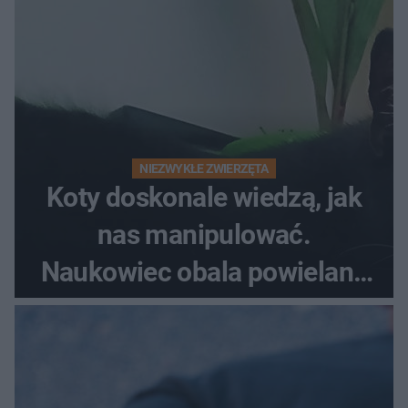
NIEZWYKŁE ZWIERZĘTA
Koty doskonale wiedzą, jak
nas manipulować.
Naukowiec obala powielane
od lat mity na ich temat