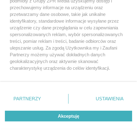
podmioty z Grupy ZPR Media uzyskujemy dostęp i
przechowujemy informacje na urządzeniu oraz
przetwarzamy dane osobowe, takie jak unikalne
identyfikatory, standardowe informacje wysyłane przez
urządzenie czy dane przeglądania w celu zapewniania
spersonalizowanych reklam, wybór spersonalizowanych
treści, pomiar reklam i treści, badanie odbiorców oraz
ulepszanie usług. Za zgodą Użytkownika my i Zaufani
Partnerzy możemy używać dokładnych danych
geolokalizacyjnych oraz aktywnie skanować
NOC PERSEIDÓW 2026
charakterystykę urządzenia do celów identyfikacji.
Kosmiczny spektakl nad Śląskiem. Tutaj
Ponieważ cenimy Twoją prywatność, prosimy o zgodę na
zobaczysz Perseidy w całej okazałości
korzystanie z tych technologii poprzez kliknięcie
„Akceptuję”. Zgoda jest dobrowolna i zawsze możesz ją
zmienić/wycofać klikając przycisk ustawień prywatności
PARTNERZY
USTAWIENIA
znajdujący się w lewym dolnym rogu strony
. Niektóre
NAJNOWSZE NEWSY:
rodzaje przetwarzania danych nie wymagają zgody
Akceptuję
użytkownika, ale masz prawo sprzeciwić się takiemu
przetwarzaniu. Preferencje będą miały zastosowanie tylko
na tej witrynie.