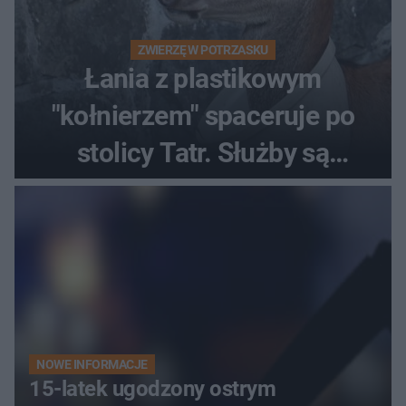
ZWIERZĘ W POTRZASKU
Łania z plastikowym
"kołnierzem" spaceruje po
stolicy Tatr. Służby są
bezradne
NOWE INFORMACJE
15-latek ugodzony ostrym