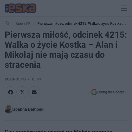
Kino i TV
Pierwsza miłość, odcinek 4215: Walka o życie Kostka –
Alan i Mikołaj nie mają czasu do stracenia
Pierwsza miłość, odcinek 4215:
Walka o życie Kostka – Alan i
Mikołaj nie mają czasu do
stracenia
2026-05-13
15:51
Dodaj do Google
Joanna Dembek
Czy namierzenie winnej na Malcie pomoże