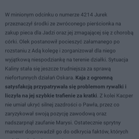
W minionym odcinku o numerze 4214 Jurek
przeznaczył środki ze zwróconego pierścionka na
zakup pieca dla Jadzi oraz jej zmagającej się z chorobą
córki. Olek postanowił pocieszyć załamanego po
rozstaniu z Adą kolegę i zorganizował dla niego
wyjątkową niespodziankę na terenie działki. Sytuacja
Kaliny stała się jeszcze trudniejsza za sprawą
niefortunnych działań Oskara.
Kaja z ogromną
satysfakcją przypatrywała się problemom rywalki i
liczyła na jej szybkie trafienie za kratki
. Z kolei Kacper
nie umiał ukryć silnej zazdrości o Pawła, przez co
zaryzykował swoją pozycję zawodową oraz
nadszarpnął zaufanie Marysi. Ostatecznie sprytny
manewr doprowadził go do odkrycia faktów, których