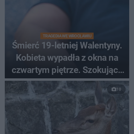
TRAGEDIA WE WROCŁAWIU
Śmierć 19-letniej Walentyny.
Kobieta wypadła z okna na
czwartym piętrze. Szokujące
nagranie trafiło do sieci
10