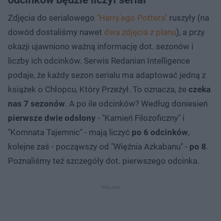
Zdjęcia do serialowego
"Harry'ego Pottera"
ruszyły (na
dowód dostaliśmy nawet
dwa zdjęcia z planu
), a przy
okazji ujawniono ważną informację dot. sezonów i
liczby ich odcinków. Serwis Redanian Intelligence
podaje, że każdy sezon serialu ma adaptować jedną z
książek o Chłopcu, Który Przeżył. To oznacza, że
czeka
nas 7 sezonów
. A po ile odcinków? Według doniesień
pierwsze dwie odsłony
- "Kamień Filozoficzny" i
"Komnata Tajemnic" - mają liczyć
po 6 odcinków
,
kolejne zaś - począwszy od "Więźnia Azkabanu" -
po 8
.
Poznaliśmy też szczegóły dot. pierwszego odcinka.