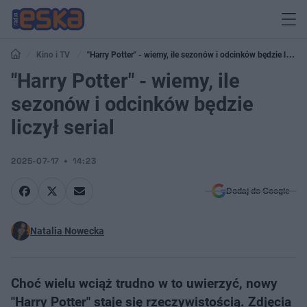
Kino i TV
"Harry Potter" - wiemy, ile sezonów i odcinków będzie liczył
serial
"Harry Potter" - wiemy, ile
sezonów i odcinków będzie
liczył serial
2025-07-17
14:23
Dodaj do Google
Natalia Nowecka
Choć wielu wciąż trudno w to uwierzyć, nowy
"Harry Potter" staje się rzeczywistością. Zdjęcia