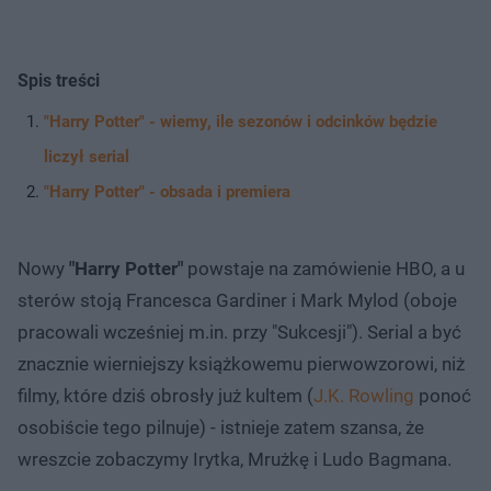
Spis treści
"Harry Potter" - wiemy, ile sezonów i odcinków będzie
liczył serial
"Harry Potter" - obsada i premiera
Nowy
"Harry Potter"
powstaje na zamówienie HBO, a u
sterów stoją Francesca Gardiner i Mark Mylod (oboje
pracowali wcześniej m.in. przy "Sukcesji"). Serial a być
znacznie wierniejszy książkowemu pierwowzorowi, niż
filmy, które dziś obrosły już kultem (
J.K. Rowling
ponoć
osobiście tego pilnuje) - istnieje zatem szansa, że
wreszcie zobaczymy Irytka, Mrużkę i Ludo Bagmana.