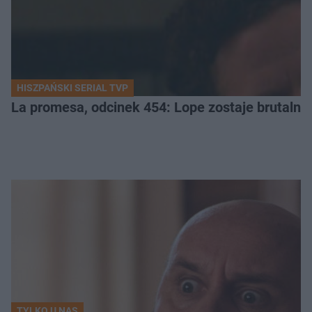
HISZPAŃSKI SERIAL TVP
La promesa, odcinek 454: Lope zostaje brutalni
TYLKO U NAS