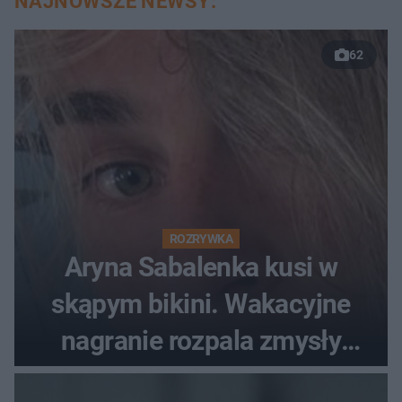
NAJNOWSZE NEWSY:
62
ROZRYWKA
Aryna Sabalenka kusi w
skąpym bikini. Wakacyjne
nagranie rozpala zmysły
fanów