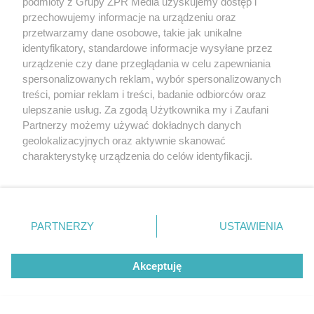
podmioty z Grupy ZPR Media uzyskujemy dostęp i
przechowujemy informacje na urządzeniu oraz
przetwarzamy dane osobowe, takie jak unikalne
identyfikatory, standardowe informacje wysyłane przez
urządzenie czy dane przeglądania w celu zapewniania
spersonalizowanych reklam, wybór spersonalizowanych
treści, pomiar reklam i treści, badanie odbiorców oraz
ulepszanie usług. Za zgodą Użytkownika my i Zaufani
Partnerzy możemy używać dokładnych danych
Żaden utwór zamieszczony w serwisie nie może być powielany i
geolokalizacyjnych oraz aktywnie skanować
rozpowszechniany lub dalej rozpowszechniany w jakikolwiek sposób (w
charakterystykę urządzenia do celów identyfikacji.
tym także elektroniczny lub mechaniczny) na jakimkolwiek polu
eksploatacji w jakiejkolwiek formie, włącznie z umieszczaniem w
Ponieważ cenimy Twoją prywatność, prosimy o zgodę na
Internecie bez pisemnej zgody właściciela praw. Jakiekolwiek użycie lub
korzystanie z tych technologii poprzez kliknięcie
wykorzystanie utworów w całości lub w części z naruszeniem prawa,
„Akceptuję”. Zgoda jest dobrowolna i zawsze możesz ją
tzn. bez właściwej zgody, jest zabronione pod groźbą kary i może być
ścigane prawnie.
zmienić/wycofać klikając przycisk ustawień prywatności
PARTNERZY
USTAWIENIA
znajdujący się w lewym dolnym rogu strony
. Niektóre
rodzaje przetwarzania danych nie wymagają zgody
Akceptuję
użytkownika, ale masz prawo sprzeciwić się takiemu
przetwarzaniu. Preferencje będą miały zastosowanie tylko
na tej witrynie.