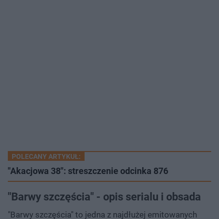
POLECANY ARTYKUŁ:
"Akacjowa 38": streszczenie odcinka 876
"Barwy szczęścia" - opis serialu i obsada
"Barwy szczęścia" to jedna z najdłużej emitowanych