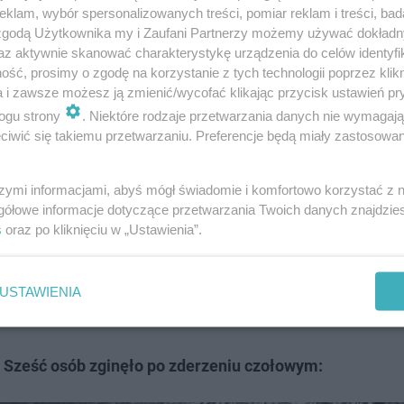
klam, wybór spersonalizowanych treści, pomiar reklam i treści, bad
 zgodą Użytkownika my i Zaufani Partnerzy możemy używać dokład
az aktywnie skanować charakterystykę urządzenia do celów identyfi
ty w ponurą statystykę okresu świąteczno-noworoczneg
ść, prosimy o zgodę na korzystanie z tych technologii poprzez klikn
a i zawsze możesz ją zmienić/wycofać klikając przycisk ustawień pr
śmierć poniosło 20 osób, a 212 zostało rannych. Winna j
ogu strony
. Niektóre rodzaje przetwarzania danych nie wymagaj
e świąt wiele miejsc w kraju mierzyło się z gołoledzią, 
iwić się takiemu przetwarzaniu. Preferencje będą miały zastosowanie
szymi informacjami, abyś mógł świadomie i komfortowo korzystać z
ce w wigilijną środę. Wówczas w miejscowości Zielęcice 
gółowe informacje dotyczące przetwarzania Twoich danych znajdzi
s
oraz po kliknięciu w „Ustawienia”.
w, w którym
zginęło sześć osób.
ch zwłaszcza, że okres świątecznych wyjazdów jeszcze tr
USTAWIENIA
ci do swoich miejsc zamieszkania dopiero po Święcie Tr
 Sześć osób zginęło po zderzeniu czołowym: