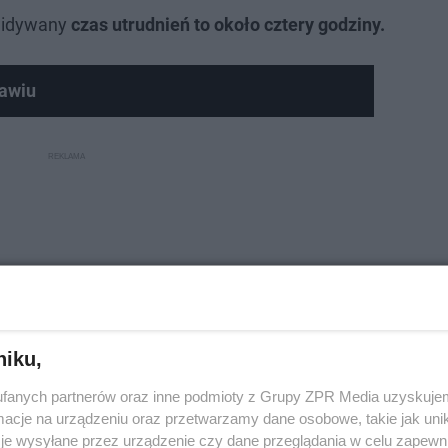
widywany
czas utrudnień to około cztery godziny.
awiu
niku,
fanych partnerów oraz inne podmioty z Grupy ZPR Media uzyskujem
cje na urządzeniu oraz przetwarzamy dane osobowe, takie jak unika
je wysyłane przez urządzenie czy dane przeglądania w celu zapewn