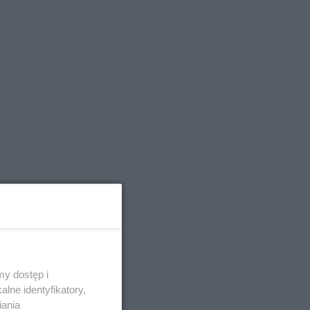
y dostęp i
lne identyfikatory,
iania