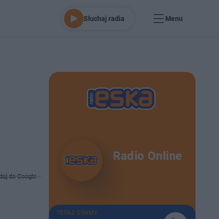
Słuchaj radia
Menu
Radio Online
daj do Google
TERAZ GRAMY