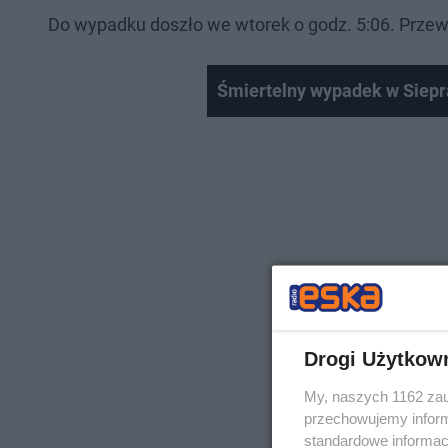
Do wypadku doszło we wtorek o godz. 5:06. Prze
Śmiertelny wypadek w Siepr
Drogi Użytkow
My, naszych 1162 zau
przechowujemy informa
standardowe informac