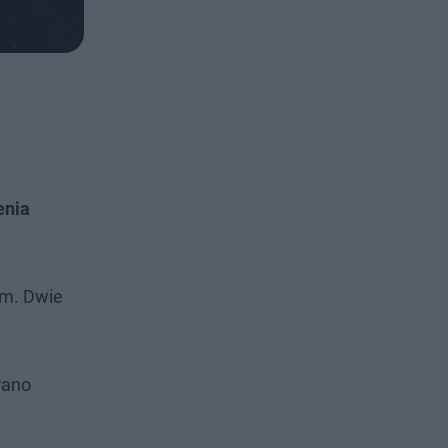
enia
rem. Dwie
rano