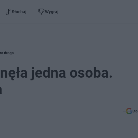
Słuchaj
Wygraj
na droga
nęła jedna osoba.
a
Do