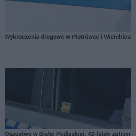
Wykroczenia drogowe w Piotrówce i Wierchlesiu
Oszustwo w Białej Podlaskiej. 42-latek zatrzym