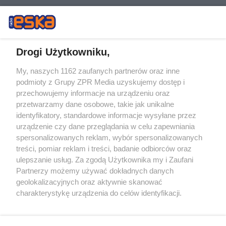
Drogi Użytkowniku,
My, naszych 1162 zaufanych partnerów oraz inne
Żaden utwór zamieszczony w serwisie nie może być powielany i
podmioty z Grupy ZPR Media uzyskujemy dostęp i
rozpowszechniany lub dalej rozpowszechniany w jakikolwiek sposób (w
tym także elektroniczny lub mechaniczny) na jakimkolwiek polu
przechowujemy informacje na urządzeniu oraz
eksploatacji w jakiejkolwiek formie, włącznie z umieszczaniem w
przetwarzamy dane osobowe, takie jak unikalne
Internecie bez pisemnej zgody właściciela praw. Jakiekolwiek użycie lub
identyfikatory, standardowe informacje wysyłane przez
wykorzystanie utworów w całości lub w części z naruszeniem prawa,
tzn. bez właściwej zgody, jest zabronione pod groźbą kary i może być
urządzenie czy dane przeglądania w celu zapewniania
ścigane prawnie.
spersonalizowanych reklam, wybór spersonalizowanych
treści, pomiar reklam i treści, badanie odbiorców oraz
ulepszanie usług. Za zgodą Użytkownika my i Zaufani
Partnerzy możemy używać dokładnych danych
geolokalizacyjnych oraz aktywnie skanować
charakterystykę urządzenia do celów identyfikacji.
Ponieważ cenimy Twoją prywatność, prosimy o zgodę na
O nas
korzystanie z tych technologii poprzez kliknięcie
Informacje prawne