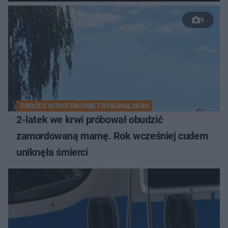
9
PROCES W PIOTRKOWIE TRYBUNALSKIM
2-latek we krwi próbował obudzić
zamordowaną mamę. Rok wcześniej cudem
uniknęła śmierci