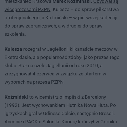
mieszkaniec Krakowa
Marek Koźmiński.
Obydwaj są
wiceprezesami PZPN
. Kulesza – do spraw piłkarstwa
profesjonalnego, a Koźmiński – w pierwszej kadencji
do spraw zagranicznych, a w drugiej do spraw
szkolenia.
Kulesza
rozegrał w Jagiellonii kilkanaście meczów w
Ekstraklasie, ale popularność zdobył jako prezes tego
klubu. Stał na czele Jagiellonii od roku 2010, a
zrezygnował 4 czerwca w związku ze startem w
wyborach na prezesa PZPN.
Koźmiński
to wicemistrz olimpijski z Barcelony
(1992). Jest wychowankiem Hutnika Nowa Huta. Po
igrzyskach grał w Udinese Calcio, następnie Brescii,
Anconie i PAOK-u Saloniki. Karierę kończył w Górniku