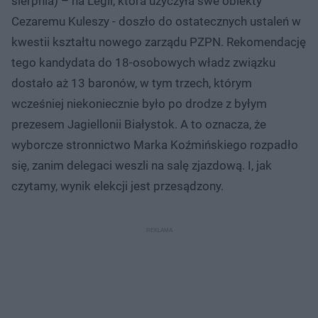
sierpnia) – na Legii, która użyczyła swe obiekty
Cezaremu Kuleszy - doszło do ostatecznych ustaleń w
kwestii kształtu nowego zarządu PZPN. Rekomendację
tego kandydata do 18-osobowych władz związku
dostało aż 13 baronów, w tym trzech, którym
wcześniej niekoniecznie było po drodze z byłym
prezesem Jagiellonii Białystok. A to oznacza, że
wyborcze stronnictwo Marka Koźmińskiego rozpadło
się, zanim delegaci weszli na salę zjazdową. I, jak
czytamy, wynik elekcji jest przesądzony.